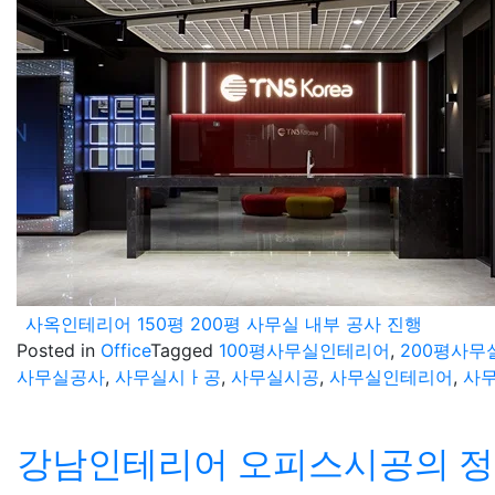
사옥인테리어 150평 200평 사무실 내부 공사 진행
Posted in
Office
Tagged
100평사무실인테리어
,
200평사
사무실공사
,
사무실시ㅏ공
,
사무실시공
,
사무실인테리어
,
사
강남인테리어 오피스시공의 정