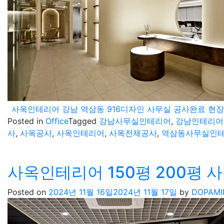
사옥인테리어 강남 역삼동 916디자인 사무실 공사완료 현장
Posted in
Office
Tagged
강남사무실인테리어
,
강남인테리어
사
,
사옥공사
,
사옥인테리어
,
사옥전체공사
,
역삼동사무실인
사옥인테리어 150평 200평 
Posted on
2024년 11월 16일
2024년 11월 17일
by
DOPAMI