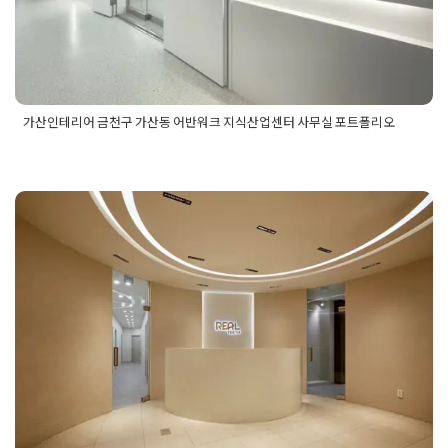
가산인테리어 금천구 가산동 어반워크 지식산업센터 사무실 포트폴리오
Posted in
사무실인테리어
Tagged
가산동인테리어
,
가산동인테
리어업체
,
가산동인테리어잘하는곳
,
가산사무실인테리어
,
가산
사무실인테리어업체
,
가산인테리어
,
가산인테리어업체
,
가산인
테리어잘하는곳
,
기업인테리어
,
사무실디자인
,
사무실인테리어
,
사무실인테리어업체
,
사무실포트폴리오
,
오피스인테리어
,
지식
회사인테리어 사무실 맞춤 3D디자인
산업센터시공
,
지식산업센터인테리어
부터 리모델링 공사까지 한번에 해결
Posted on
2025년 2월 1일
by
선영 진