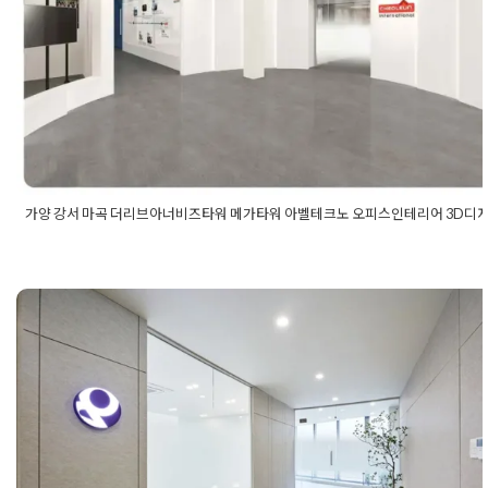
Posted on
2022년 1월 24일
by
DOPAMIN
가양 강서 마곡 더리브아너비즈타워 메가타워 아벨테크노 오피스인테리어 3D디
Posted in
사무실인테리어
Tagged
가양사무실인테리어
,
가양지식
테리어
,
강서사무실인테리어
,
강서지식산업센터인테리어
,
더리브
테리어
,
마곡사무실인테리어
,
메가타워인테리어
,
아벨테크노인테
인테리어
일산인테리어업체 디테일, 라운지 벤
스톤 텍스처 월로 완성한 하이엔드 사
시공기