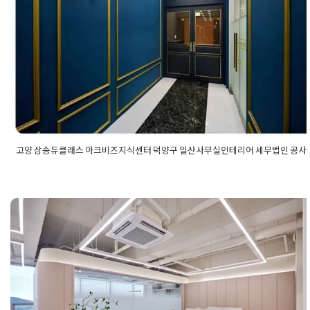
구 일산사무실인테리어 세무법인 공
현장
Posted on
2022년 2월 15일
by
DOPAMIN
고양 삼송듀클래스 아크비즈지식센터 덕양구 일산사무실인테리어 세무법인 공사
Posted in
사무실인테리어
Tagged
고양사무실인테리어
,
고양인테
업인테리어
,
덕양구인테리어
,
사무실인테리어
,
삼송듀클래스
,
삼송
스인테리어
,
세무법인인테리어
,
세무사사무실인테리어
,
아크비즈
아크비즈지식센터
,
아크비즈지식센터인테리어
,
오피스인테리어
,
실인테리어
,
일산인테리어
,
지식산업센터인테리어
,
회사인테리어
오산사무실인테리어 좁고 답답한 오
끝! 라인 조명으로 확장감을 더한 영리
자인