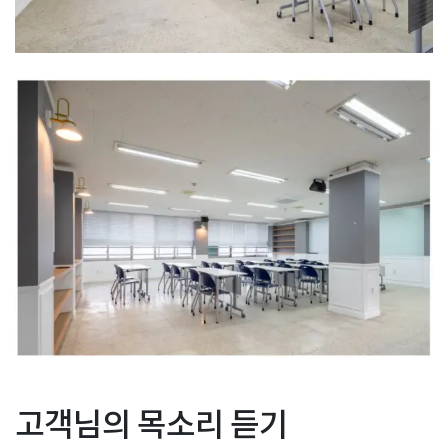
Posted in
사무실인테리어
Tagged
고등학교공사
,
고등학교인테리
글
탕비실 휴게실인테리어 디
작은소형 선술집 이자카야
고객님의 목소리 듣기
어
,
실습실공사
,
중학교인테리어
,
초등학교인테리어
,
컴퓨터실습실
자인 공사진행 현장
초밥집인테리어 디자인
인테리어
,
학교공사
,
학교인테리어