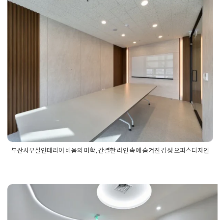
적
,
유리칸막이업체견적서
,
유리칸막이업체비용
,
유리칸막이업
체선정
부산사무실인테리어 비움의 미학, 간
결한 라인 속에 숨겨진 감성 오피스디
자인
Posted on
2026년 5월 15일
by
강
부산사무실인테리어 비움의 미학, 간결한 라인 속에 숨겨진 감성 오피스디자인
Posted in
사무실인테리어
Tagged
50평사무실인테리어
,
60평사
무실인테리어
,
간접조명디자인
,
감성인테리어
,
대표실인테리어
,
매립선반인테리어
,
모던오피스
,
미니멀인테리어
,
부산사무실공
사
,
부산사무실인테리어
,
부산상가인테리어
,
부산오피스인테리
어
,
부산인테리어비용
,
부산인테리어업체
,
부산인테리어추천
,
사