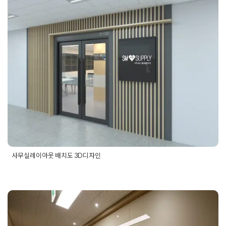
링
,
회사리모델링공사
,
회사인테리어
사무실레이아웃 배치도 3D디자인
Posted on
2020년 1월 13일
by
DOPAMIN
사무실레이아웃 배치도 3D디자인
Posted in
사무실인테리어
Tagged
30평사무실레이아웃
,
30평
사무실인테리어
,
interiordesign
,
officedesign
,
officeinterior
,
officerayout
,
사무실3D인테리어
,
사무실공사견적
,
사무실디자
인
,
사무실레이아웃
,
사무실레이아웃디자인
,
사무실이넽리어딪
아ㅣㄴ
,
오피스공사디자인