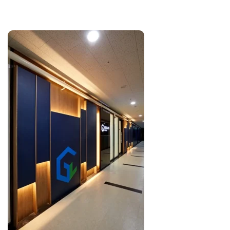
Posted in
사무실인테리어
Tagged
멋진사무실
,
사무공간
,
사무
실디자인
,
사무실인테리어트랜드
,
사무실트랜드
,
사무실휴시공
간
,
사무실휴식공간인테리어
,
소형사무실인테리어
,
예쁜사무실
,
휴게공간
,
휴게공간인테리어
,
휴식
,
휴식공간
사무실인테리어비용 평당 단가
체크! 실제 시공 사례로 본 최적의
구성
Posted on
2026년 4월 1일
by
강