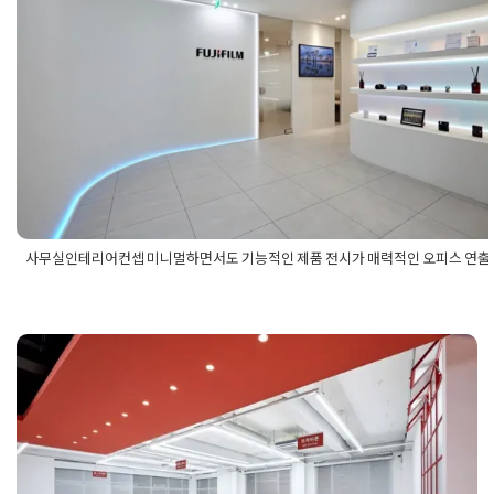
사무실인테리어컨셉 미니멀하면서도
무실가벽공사
,
사무실디자인
,
사무실레이아웃
,
사무실리모델링
,
스톤텍스처
,
아치형인테리어
,
오피스가구배치
,
오피스디자인
,
우
기능적인 제품 전시가 매력적인 오피
드인테리어
,
유리가벽
,
직원휴게공간
,
템바보드벽면
,
하이엔드오
연출법
피스
,
호텔무드오피스
,
회의실디자인
Posted on
2025년 12월 3일
by
강
사무실인테리어컨셉 미니멀하면서도 기능적인 제품 전시가 매력적인 오피스 연출
Posted in
사무실인테리어
Tagged
사무실디자인
,
사무실디자인연
법
,
사무실인테리어업체
,
오피스디자인
,
오피스디자인연출법
,
오피
연출법
,
인테리어업체
,
평택사무실디자인
,
평택사무실디자인업체
,
택사무실인테리어업체
,
평택오피스디자인
,
평택오피스디자인업체
평택오피스인테리어
,
평택오피스인테리어업체
,
평택인테리어업체
사무실컨셉 업종에 맞춘 포인트 컬러
가 돋보이는 여행사 인테리어