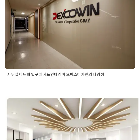
사무실 아트월 입구 파사드인테리어
오피스디자인의 다양성
Posted on
2024년 12월 4일
by
강
사무실 아트월 입구 파사드인테리어 오피스디자인의 다양성
Posted in
사무실인테리어
Tagged
사무실아트월디자인
,
사무실
아트월인테리어
,
아트월디자인
,
오피스디자인
,
오피스디자인의
중요성
,
오피스아트월인테리어
,
오피스파사드인테리어
,
파사드
인테리어
가양 강서 마곡 더리브아너비즈타워 
워 아벨테크노 오피스인테리어 3D디
형회사