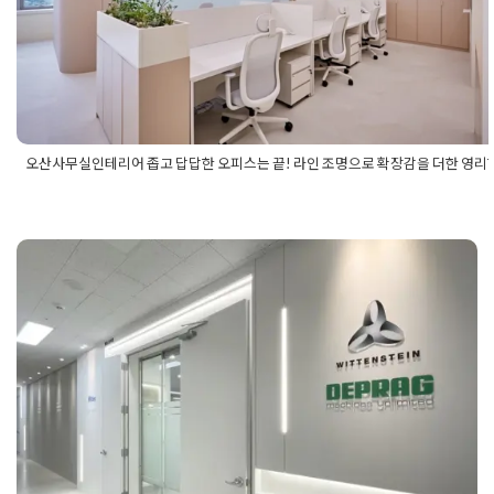
Posted on
2026년 5월 15일
by
강
오산사무실인테리어 좁고 답답한 오피스는 끝! 라인 조명으로 확장감을 더한 영리
Posted in
사무실인테리어
Tagged
30평사무실인테리어
,
40평사
리어
,
고급사무실인테리어
,
노출천장인테리어
,
라인조명인테리어
,
피스
,
브랜딩인테리어
,
사무실동선설계
,
사무실디자인
,
사무실수납
사무실인테리어비용
,
사무실인테리어전문
,
사무실조명설계
,
세무
테리어
,
오산사무실공사
,
오산사무실리모델링
,
오산사무실인테리
가산인테리어 금천구 가산동 어반워
상가인테리어
,
오산오피스인테리어
,
오산인테리어
,
오피스디자인
,
리모델링
,
인테리어디자인
,
인테리어시공사례
,
카페같은사무실
,
탕
크 지식산업센터 사무실 포트폴리오
테리어
,
톤온톤인테리어
,
트렌디인테리어
,
회계사무실인테리어
,
회
테리어
Posted on
2023년 12월 15일
by
DOPAMIN