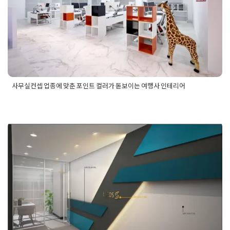
Posted on
2025년 8월 27일
by
희을 윤
사무실컨셉 업종에 맞춘 포인트 컬러가 돋보이는 여행사 인테리어
Posted in
사무실인테리어
Tagged
사무실인테리어
,
사무실인테
리어디자인
,
사무실컨셉
,
사무실컨셉디자인
,
사무실컨셉연출
,
사
무실포인트인테리어
,
여행사인테리어
,
여행사인테리어공사
,
여
행사인테리어디자인
,
여행사인테리어연출
마곡 소형사무실인테리어 공사진행
Posted on
2020년 12월 11일
by
DOPAMIN