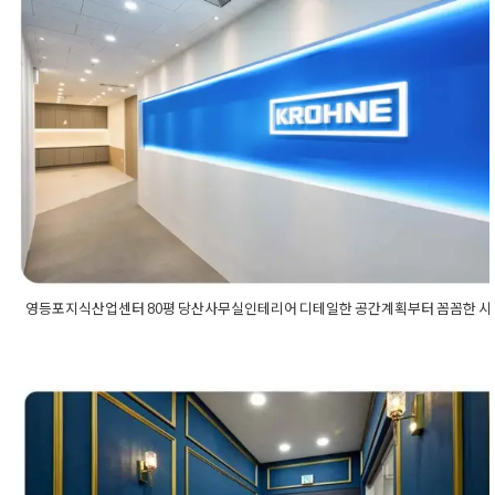
사동사무실인테리어
,
신사동사무실인테리어디자인
,
신사동사무
실인테리어설계
,
신사동인테리어
,
신사동인테리어시공
영등포지식산업센터 80평 당산사무실
테일한 공간계획부터 꼼꼼한 시공 마
해보세요
Posted on
2023년 2월 6일
by
DOPAMIN
영등포지식산업센터 80평 당산사무실인테리어 디테일한 공간계획부터 꼼꼼한 시
Posted in
사무실인테리어
Tagged
80평사무실인테리어
,
당산사무
리어
,
당산인테리어업체
,
당산지식산산업센터
,
당산지식산업센터
,
리어
,
사무실사무공간
,
사무실인테리어
,
사무실인테리어견적
,
사무
인테리어업체
,
사무실입구
,
사무실전문인테리어
,
사무실카페테리
사무실인테리어
,
영등포인테리어
,
영등포인테리어업체
,
영등포지
고양 삼송듀클래스 아크비즈지식센터
리어
,
지식산업센터인테리어
,
지식산업센터인테리어견적
,
지식산
식산업센터인테리어업체
,
회사인테리어