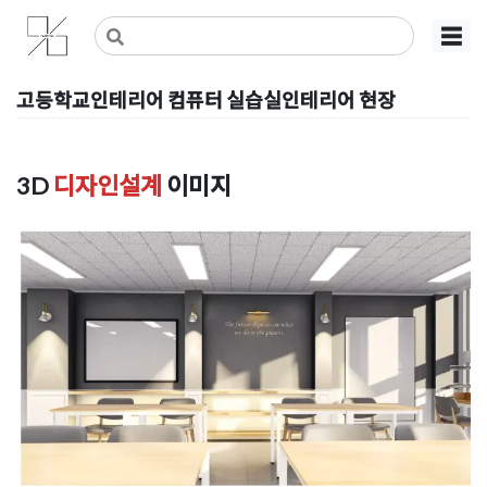
Skip
사무실인테리어 디자인 공사 비용견적 플랫폼
사무실인테리어 916
☰
to
content
고등학교인테리어 컴퓨터 실습실인테리어 현장
Posted on
2020년 3월 24일
by
DOPAMIN
3D
디자인설계
이미지