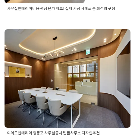
사무실인테리어비용 평당 단가 체크! 실제 시공 사례로 본 최적의 구성
Posted in
사무실인테리어
Tagged
사무실디자인
,
사무실
리모델링
,
사무실리모델링견적
,
사무실리모델링비용
,
사
무실인테리어견적
,
사무실인테리어비용
,
오피스디자인
,
오피스인테리어
,
오피스인테리어견적
,
오피스인테리어비
용
,
인테리어견적비교
,
인테리어평당단가
여의도인테리어 영등포 사무실공사
법률사무소 디자인추천
Posted on
2024년 10월 21일
by
DOPAMIN
여의도인테리어 영등포 사무실공사 법률사무소 디자인추천