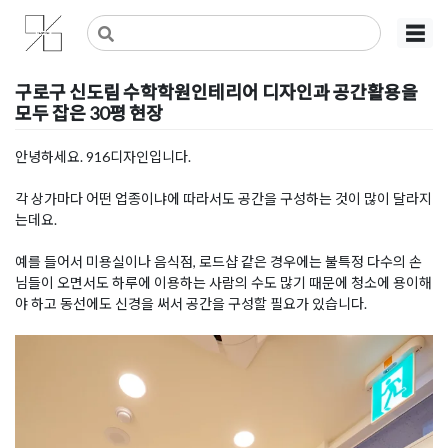
Skip
사무실인테리어 디자인 공사 비용견적 플랫폼
사무실인테리어 916
☰
to
content
구로구 신도림 수학학원인테리어 디자인과 공간활용을
모두 잡은 30평 현장
Posted on
2023년 4월 14일
by
DOPAMIN
안녕하세요. 916디자인입니다.
각 상가마다 어떤 업종이냐에 따라서도 공간을 구성하는 것이 많이 달라지
는데요.
예를 들어서 미용실이나 음식점, 로드샵 같은 경우에는 불특정 다수의 손
님들이 오면서도 하루에 이용하는 사람의 수도 많기 때문에 청소에 용이해
야 하고 동선에도 신경을 써서 공간을 구성할 필요가 있습니다.