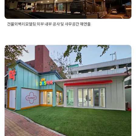
건물외벽리모델링 외부 내부 공사 및 사무공간 재연출
Posted in
건물 빌딩 리모델링 인테리어
Tagged
건물내부인테리
어
,
건물리모델링내부공사
,
건물외벽리모델링
,
건물외벽리모델
링시공
,
건물외벽리모델링업체
,
건물외벽리모델링전문업체
,
건
물외벽인테리어
,
건물외벽인테리어공사
,
건물외벽인테리어시
공
,
건물인테리어
,
빌딩리모델링
,
빌딩외벽리모델링
,
빌딩외벽인
동탄상가인테리어 외부 디자인부터
테리어
,
빌딩인테리어
남다른 약국 디자인 분석하기
Posted on
2025년 11월 17일
by
희을 윤