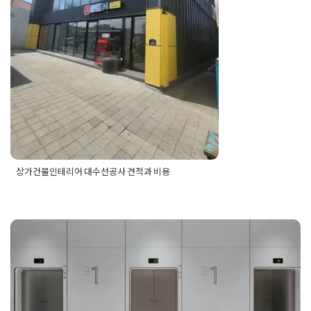
상가건물인테리어 대수선공사 견적과 비용
Posted in
건물 빌딩 리모델링 인테리어
Tagged
상가건물리모델링견적
,
상가건물리
모델링대수선공사
,
상가건물리모델링비용
,
상
가건물인테리어
,
상가건물인테리어견적
,
상가
건물인테리어대수선
,
상가건물인테리어대수
건물 꼬마빌딩 승강기 엘리베이트 설
선공사
,
상가건물인테리어비용
,
상가인테리어
견적비용
,
상가인테리어대수선공사
치공사 절차와 허가받는 방법