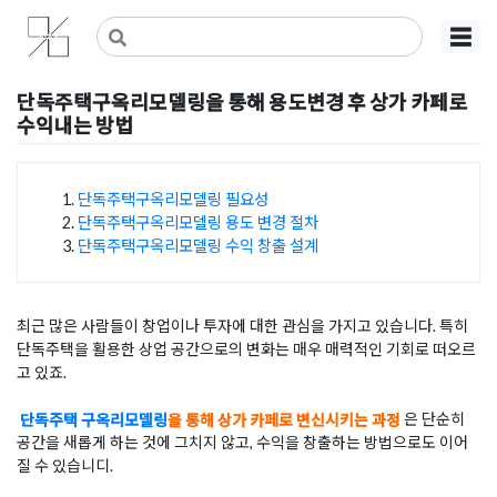
Skip
사무실인테리어 디자인 공사 비용견적 플랫폼
사무실인테리어 916
☰
to
content
단독주택구옥리모델링을 통해 용도변경 후 상가 카페로
수익내는 방법
Posted on
2025년 8월 7일
by
희을 윤
단독주택구옥리모델링 필요성
단독주택구옥리모델링 용도 변경 절차
목차
단독주택구옥리모델링 수익 창출 설계
최근 많은 사람들이 창업이나 투자에 대한 관심을 가지고 있습니다. 특히
단독주택을 활용한 상업 공간으로의 변화는 매우 매력적인 기회로 떠오르
고 있죠.
단독주택 구옥리모델링
을 통해 상가 카페로 변신시키는 과정
은 단순히
공간을 새롭게 하는 것에 그치지 않고, 수익을 창출하는 방법으로도 이어
질 수 있습니디.