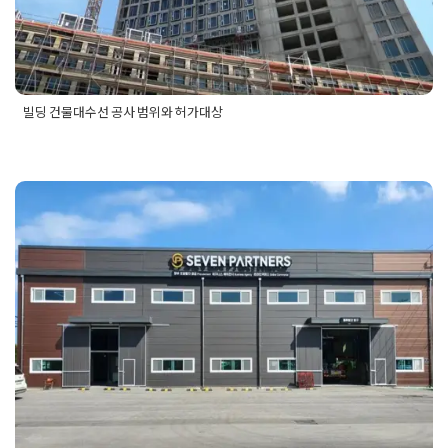
빌딩 건물대수선 공사 범위와 허가대상
Posted in
건물 빌딩 리모델링 인테리어
Tagged
건물공사범위
,
건물대수선공사
,
건물대수선공사범위
,
건물대수선허가대성
,
빌
딩건물대수선
,
빌딩공사범위
,
빌딩대수선공사
,
빌딩대수선공사
범위
,
빌딩대수선공사허가대상
빌딩 건물 징크판넬 외부 마감공사 진
행과정과 장점과 단점
Posted on
2025년 8월 8일
by
강