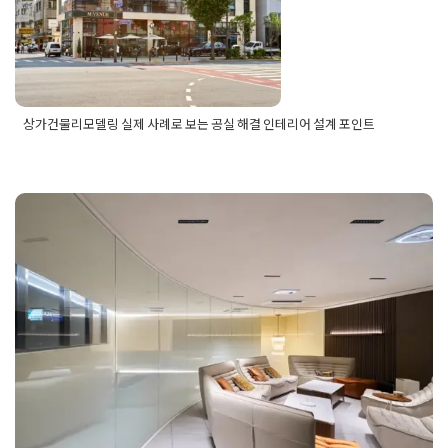
상가건물리모델링 실제 사례로 보는 공실 해결 인테리어 설계 포인트
Posted in
건물 빌딩 리모델링 인테리어
Tagged
건물리
모델링
,
건물리모델링설계
,
건물인테리어
,
상가건물리모
델링
,
상가건물리모델링설계
,
상가건물인테리어
,
상가건
물인테리어설계
,
상가리모델링
,
상가리모델링설계
,
상가
인테리어
빌딩리모델링 다층건물 최적화 공간
설계 사옥 오피스인테리어 디자인 제
안
Posted on
2025년 7월 22일
by
강