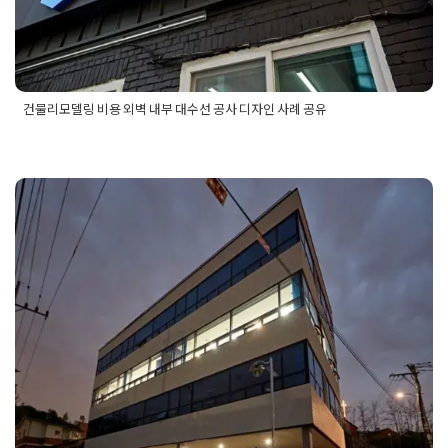
건물리모델링 비용 외벽 내부 대수선 공사 디자인 사례 공유
Posted in
건물 빌딩 리모델링 인테리어
Tagged
건물대수선공사
디자인
,
건물리모델링
,
건물리모델링공사
,
건물리모델링대수선
공사
,
건물리모델링디자인
,
건물리모델링비용
건물외벽리모델링 외부 내부 공사 및
사무공간 재연출
Posted on
2025년 7월 25일
by
희을 윤