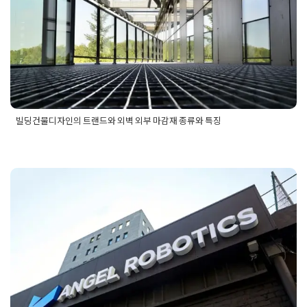
Posted on
2025년 8월 4일
by
희을 윤
빌딩건물디자인의 트랜드와 외벽 외부 마감재 종류와 특징
Posted in
건물 빌딩 리모델링 인테리어
Tagged
건물디자인
,
건
물디자인트랜드
,
건물마감재특징
,
건물트렌드디자인
,
빌딩건물
디자인
,
빌딩디자인
,
빌딩디자인트랜드
,
빌딩트렌드
,
외벽마감재
종류
,
외벽마감재특징
건물리모델링 비용 외벽 내부 대수선
공사 디자인 사례 공유
Posted on
2025년 7월 17일
by
강