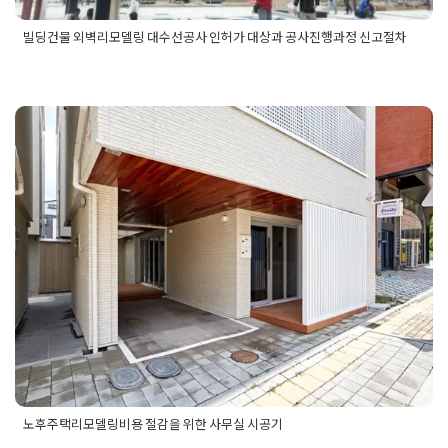
빌딩건물 외벽리모델링 대수선공사 인허가 대상과 공사진행과정 신고절차
Posted in
건물 빌딩 리모델링 인테리어
Tagged
건물리모델링공
사
,
건물외벽리모델링
,
건물인허가대상
,
대수선공사인허가대상
,
대수선공사인허가범위
,
빌딩건물리모델링대상
,
빌딩건물외벽리
모델링
,
빌딩외벽리모델링
,
빌딩인허가범위
,
외별리모델링공사
노후주택리모델링비용 절감을 위한
사무실 시공기
Posted on
2025년 10월 28일
by
희을 윤
노후주택리모델링비용 절감을 위한 사무실 시공기
Posted in
건물 빌딩 리모델링 인테리어
Tagged
노후주택리모델