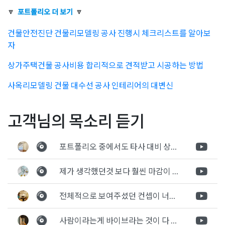
🔽
포트폴리오 더 보기
🔽
건물안전진단 건물리모델링 공사 진행시 체크리스트를 알아보
자
상가주택건물 공사비용 합리적으로 견적받고 시공하는 방법
사옥리모델링 건물 대수선 공사 인테리어의 대변신
Posted in
건물 빌딩 리모델링 인테리어
Tagged
구옥리모델링
,
단
글
불법건축물 시정명령으로
빌딩 건물 징크판넬 외부 마
고객님의 목소리 듣기
독주택리모델링
,
단독주택상가변경
,
상가카페인테리어방법
,
주택
합법공사 리모델링 철거 공
감공사 진행과정과 장점과
리모델링
,
주택리모델링인테리어
,
주택상가리모델링
,
주택상가인
탐
사 진행방법
단점
테리어
,
주택용도변경
포트폴리오 중에서도 타사 대비 상세하게 진행되는것 같다는 느낌을 많이 받았습니다. 시공 기반과 디자인기반의 인테리어 회사의 차이점을 알게되었는데 인테리어 디자인 기반의 회사와의 컨텍이 굉장히 만족스러웠습니다.
색
제가 생각했던것 보다 훨씬 마감이 멋있게 잘 나왔습니다. 바닥 이라던지 벽지색상 그리고 통유리로 추천 해주신것도 참 좋았습니다. 916의 노하우를 잘 살려서 공사는 잘 마무리 된것 같습니다.
전체적으로 보여주셨던 컨셉이 너무 마음에 들었고 실장님께서 개인적으로 만족감 있는 공사를 하고 있다는 느낌이 좋았습니다.
사람이라는게 바이브라는 것이 다 있고 뽐어져 나오는 에너지가 있다고 생각을 합니다. 사람이 가장중요하기 때문에 처음 만났을때 실장님의 에너지가 좋았고 첫인상으로 업체를 선정하게 되었습니다.