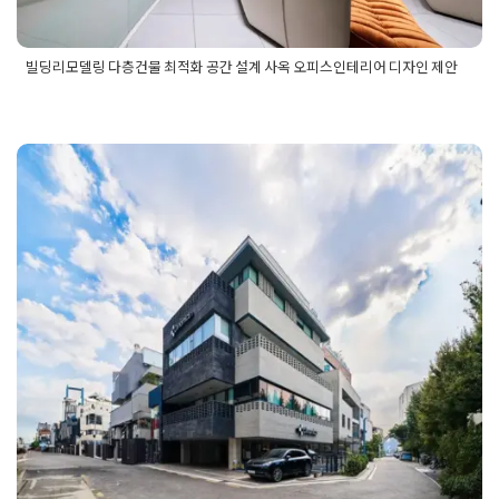
빌딩리모델링 다층건물 최적화 공간 설계 사옥 오피스인테리어 디자인 제안
Posted in
건물 빌딩 리모델링 인테리어
Tagged
빌딩리모델링
,
빌딩리모델링공간설계
,
빌딩리모델링디자인
,
빌딩리모델링설
계
,
사무실공간설계
,
사무실공간설계디자인
,
사무실배치
,
사무실
인테리어
,
사무실인테리어디자인제안
,
사옥건물인테리어
,
사옥
공간설계
,
사옥공간설계인테리어
,
사옥사무실인테리어
,
사옥오
사옥인테리어 회사 빌딩 리모델링 예
피스인테리어
,
사옥인테리어
,
오피스인테리어
,
오피스인테리어
디자인제안
산 합리적으로 세우는 노하우
Posted on
2025년 9월 15일
by
선영 진