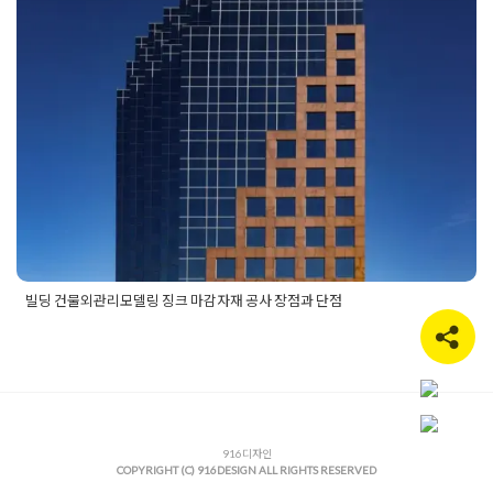
재 공사 장점과 단점
Posted on
2025년 8월 12일
by
선영 진
빌딩 건물외관리모델링 징크 마감자재 공사 장점과 단점
Posted in
건물 빌딩 리모델링 인테리어
Tagged
건물마감자재공
사
,
건물외관리모델링
,
건물외관리모델링공사
,
건물외관징크공
사
,
빌딩마감자재공사
,
빌딩외관리모델링
,
빌딩외관리모델링공
사
,
빌딩외관징크공사
,
징크마감자재공사
916디자인
COPYRIGHT (C) 916DESIGN ALL RIGHTS RESERVED