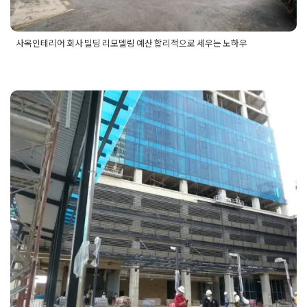
사옥인테리어 회사 빌딩 리모델링 예산 합리적으로 세우는 노하우
Posted in
건물 빌딩 리모델링 인테리어
Tagged
빌딩리모델링
,
빌딩리모델링예산
,
빌딩인테리어
,
빌딩인테리어예산
,
사옥리모
델링
,
사옥리모델링예산
,
사옥인테리어
,
사옥인테리어리모델링
,
사옥인테리어예산
,
회사리모델링예산
,
회사인테리어
,
회사인테
리어예산
빌딩건물 외벽리모델링 대수선공사
인허가 대상과 공사진행과정 신고절
차
Posted on
2025년 8월 12일
by
희을 윤