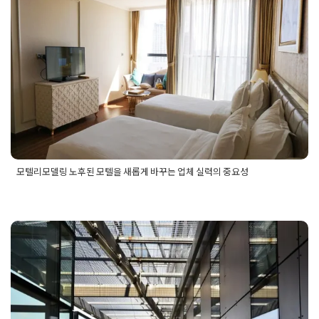
링
,
빌딩전체리모델링
,
빌딩전체리모델링시공
모텔리모델링 노후된 모텔을 새롭게
바꾸는 업체 실력의 중요성
Posted on
2025년 12월 18일
by
희을 윤
모텔리모델링 노후된 모텔을 새롭게 바꾸는 업체 실력의 중요성
Posted in
건물 빌딩 리모델링 인테리어
Tagged
모델인테리어업
체
,
모텔리모델링
,
모텔리모델링공사
,
모텔리모델링시공
,
모텔리
모델링업체
,
모텔리모델링업체선정
,
모텔리모델링업체시공
,
모
텔리모델링전문업체
,
모텔빌딩리모델링
,
모텔빌딩리모델링업
체
,
모텔인테리어
,
모텔인테리어전문업체
빌딩건물디자인의 트랜드와 외벽 외
부 마감재 종류와 특징