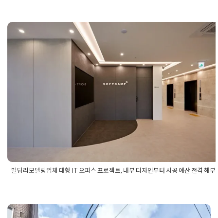
링
,
노후주택리모델링공사
,
노후주택리모델링비용
,
노후주택리
모델링비용절감
,
노후주택리모델링업체
,
노후주택사무실리모델
링
,
노후주택사무실시공
,
노후주택사무실인테리어
,
주택사무실
리모델링
빌딩리모델링업체 대형 IT 오피스 프
로젝트, 내부 디자인부터 시공 예산 전
격 해부
Posted on
2026년 4월 6일
by
선영 진
빌딩리모델링업체 대형 IT 오피스 프로젝트, 내부 디자인부터 시공 예산 전격 해부
Posted in
건물 빌딩 리모델링 인테리어
Tagged
빌딩디자인
,
빌딩
리모델링
,
빌딩리모델링디자인
,
빌딩리모델링시공
,
빌딩리모델링
시공업체
,
빌딩리모델링시공예산
,
빌딩리모델링업체
,
빌딩리모델
링업체예산
,
빌딩리모델링예산