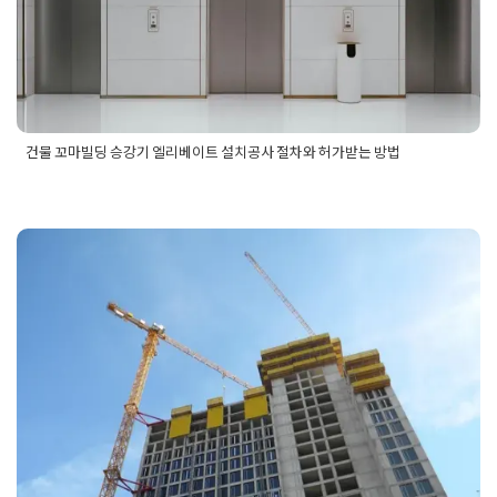
Posted on
2025년 8월 12일
by
선영 진
건물 꼬마빌딩 승강기 엘리베이트 설치공사 절차와 허가받는 방법
Posted in
건물 빌딩 리모델링 인테리어
Tagged
건물승강기설치
공사
,
건물승강기설치공사절차
,
건물승강기설치공사허가
,
건물
엘리베이트설치공사
,
건물엘리베이트설치공사절차
,
꼬마빌딩승
강기설치공사
,
꼬마빌딩승강기설치공사절차
,
꼬마빌딩승강시설
치공사허가
,
꼬마빌딩엘리베이트설치공사
,
꼬마빌딩엘리베이트
빌딩 건물대수선 공사 범위와 허가대
설치공사절차
,
꼬마빌딩엘리베이트설치공사허가
상
Posted on
2025년 8월 11일
by
희을 윤