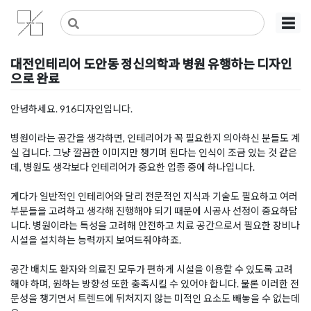
Skip
사무실인테리어 디자인 공사 비용견적 플랫폼
사무실인테리어 916
☰
to
content
대전인테리어 도안동 정신의학과 병원 유행하는 디자인
으로 완료
Posted on
2023년 5월 9일
by
DOPAMIN
안녕하세요. 916디자인입니다.
병원이라는 공간을 생각하면, 인테리어가 꼭 필요한지 의아하신 분들도 계
실 겁니다. 그냥 깔끔한 이미지만 챙기며 된다는 인식이 조금 있는 것 같은
데, 병원도 생각보다 인테리어가 중요한 업종 중에 하나입니다.
게다가 일반적인 인테리어와 달리 전문적인 지식과 기술도 필요하고 여러
부분들을 고려하고 생각해 진행해야 되기 때문에 시공사 선정이 중요하답
니다. 병원이라는 특성을 고려해 안전하고 치료 공간으로서 필요한 장비나
시설을 설치하는 능력까지 보여드줘야하죠.
공간 배치도 환자와 의료진 모두가 편하게 시설을 이용할 수 있도록 고려
해야 하며, 원하는 방향성 또한 충족시킬 수 있어야 합니다. 물론 이러한 전
문성을 챙기면서 트렌드에 뒤처지지 않는 미적인 요소도 빼놓을 수 없는데