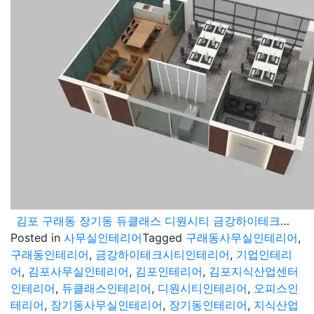
김포 구래동 장기동 듀클래스 디원시티 금강하이테크시티 공사 비용 견적
Posted in
사무실인테리어
Tagged
구래동사무실인테리어
,
구래동인테리어
,
금강하이테크시티인테리어
,
기업인테리
어
,
김포사무실인테리어
,
김포인테리어
,
김포지식산업센터
인테리어
,
듀클래스인테리어
,
디원시티인테리어
,
오피스인
테리어
,
장기동사무실인테리어
,
장기동인테리어
,
지식산업