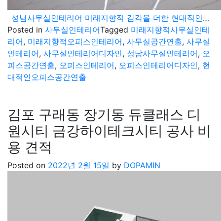
성남사무실인테리어 미래지향적 감각을 더한 현대적인 오피스 공간 연출법
Posted in
사무실인테리어
Tagged
미래지향적사무실인테
리어
,
미래지향적오피스인테리어
,
사무실공간연출
,
사무실
인테리어
,
사무실인테리어디자인
,
성남사무실인테리어
,
오
피스공간연출
,
오피스인테리어
,
오피스인테리어디자인
,
현
대적인오피스공간연출
김포 구래동 장기동 듀클래스 디
원시티 금강하이테크시티 공사 비
용 견적
Posted on
2022년 2월 15일
by
DOPAMIN