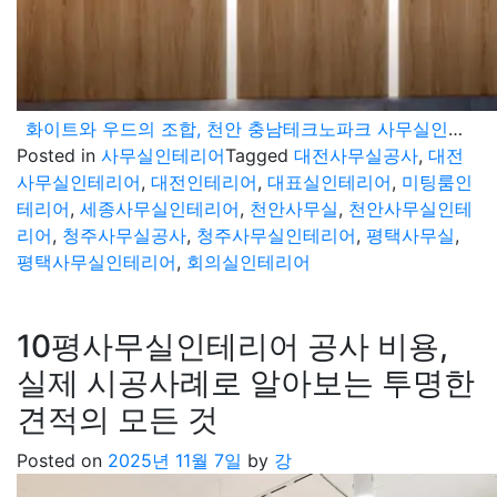
화이트와 우드의 조합, 천안 충남테크노파크 사무실인테리어 시공기
Posted in
사무실인테리어
Tagged
대전사무실공사
,
대전
사무실인테리어
,
대전인테리어
,
대표실인테리어
,
미팅룸인
테리어
,
세종사무실인테리어
,
천안사무실
,
천안사무실인테
리어
,
청주사무실공사
,
청주사무실인테리어
,
평택사무실
,
평택사무실인테리어
,
회의실인테리어
10평사무실인테리어 공사 비용,
실제 시공사례로 알아보는 투명한
견적의 모든 것
Posted on
2025년 11월 7일
by
강