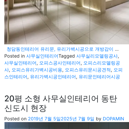
청담동인테리어 유리문, 유리가벽시공으로 개방감이 돋보이는 사무실디자인
Posted in
사무실인테리어
Tagged
사무실리모델링공사
,
사무실인테리어
,
오피스공사인테리어
,
오피스리모델링공
사
,
오피스유리가벽시공비용
,
오피스유리문시공견적
,
오피
스인테리어
,
유리가벽시공인테리어
,
유리문인테리어시공
20평 소형 사무실인테리어 동탄
신도시 현장
Posted on
2019년 7월 5일
2025년 7월 9일
by
DOPAMIN