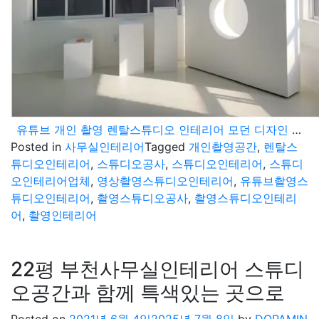
유튜브 개인 촬영 렌탈스튜디오 인테리어 모던 디자인 컨셉연출 현장
Posted in
사무실인테리어
Tagged
개인촬영공간
,
렌탈스
튜디오인테리어
,
스튜디오공사
,
스튜디오인테리어
,
스튜디
오인테리어업체
,
영상촬영스튜디오인테리어
,
유튜브촬영스
튜디오인테리어
,
촬영스튜디오공사
,
촬영스튜디오인테리
어
,
촬영인테리어
22평 부천사무실인테리어 스튜디
오공간과 함께 특색있는 곳으로
Posted on
2021년 6월 4일
2025년 7월 8일
by
DOPAMIN