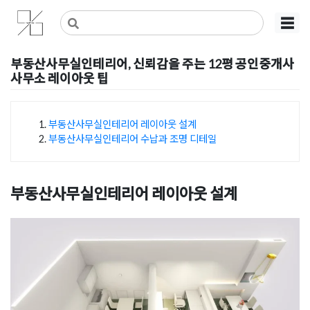
Skip
사무실인테리어 디자인 공사 비용견적 플랫폼
사무실인테리어 916
☰
to
content
부동산사무실인테리어, 신뢰감을 주는 12평 공인중개사
사무소 레이아웃 팁
Posted on
2026년 6월 12일
by
선영 진
부동산사무실인테리어 레이아웃 설계
부동산사무실인테리어 수납과 조명 디테일
목차
부동산사무실인테리어 레이아웃 설계