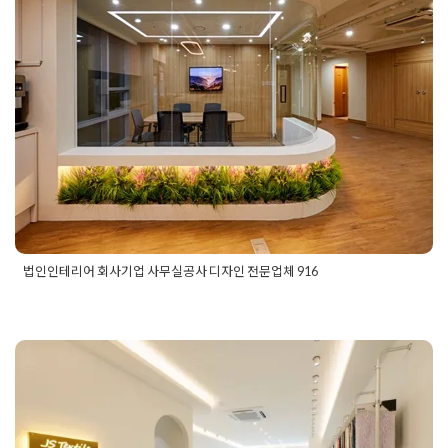
법인인테리어 회사기업 사무실공사
자인
,
연구소인테리어
,
오피스인테리어추천
,
우드앤화이트인테리
리어포트폴리오
,
천안리모델링
,
천안사무실인테리어
,
천안상가인
디자인 전문업체 916
천안오피스인테리어
,
천안인테리어디자인
,
천안인테리어업체
,
하
피스
,
헤링본데코타일
,
현대적사무실
Posted on
2025년 2월 1일
by
DOPAMIN
법인인테리어 회사기업 사무실공사 디자인 전문업체 916
Posted in
사무실인테리어
Tagged
법인사무실공사
,
법인사무실
인테리어
,
법인인테리어
,
법인인테리어공사
,
법인인테리어업체
,
사무실공사
,
사무실공사전문업체
,
사무실인테리어
,
사무실인테
리어공사
,
인테리어디자인전문업체
,
인테리어전문업체
,
회사인
테리어
,
회사인테리어전문업체
분당인테리어업체 소형평수 오피스
사무실 리모델링 공사도 전문적으로