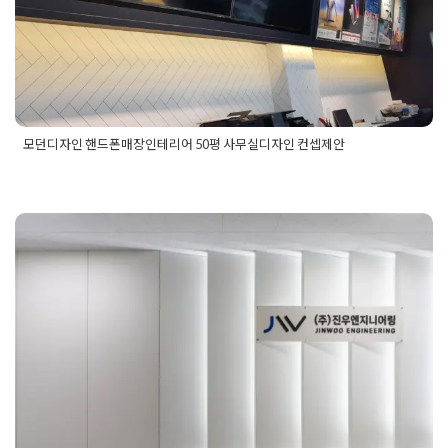
Posted on
2020년 1월 17일
by
DOPAMIN
모던디자인 핸드폰매장인테리어 50평 사무실디자인 컨셉제안
Posted in
사무실인테리어
Tagged
40평사무실인테리어
,
50평
사무실인테리어
,
60평사무실인테리어
,
80평사무실인테리어
,
강
남사무실인테리어
,
구로사무실인테리어
,
레이아웃
,
로비공사
,
로
비인테리어
,
목공디자인
,
사무실공사
,
사무실디자인
,
사무실디자
인컨셉
,
사무실레이아웃
,
사무실로비인테리어
,
사무실퀄리티
,
서
사무실유리칸막이공사 전문가의 노
초사무실인테리어
,
역삼사무실인테리어
,
오피스공사
,
오피스레
이아웃
,
오피스리모델링
,
오피스인테링공사
,
진열대공사
,
진열대
하우 활용법
디자인
,
진열장
,
핸드폰매장공사
,
핻드폰공사
,
헤링본디자인
,
헬
이본디자인
,
회사디자인
,
회사인테리어디자인
,
휴대폰공사
,
휴대
Posted on
2023년 1월 31일
by
DOPAMIN
폰매장공사