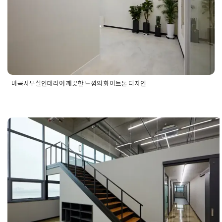
Posted on
2024년 9월 5일
by
DOPAMIN
마곡사무실인테리어 깨끗한 느낌의 화이트톤 디자인
Posted in
사무실인테리어
Tagged
마곡사무실인테리어
,
사무실
인테리어
,
사무실인테리어공사
,
사무실인테리어시공
,
사무실인
테리어업체
,
화이트톤사무실인테리어
,
화이트톤인테리어
,
화이
트톤인테리어공사
,
화이트톤인테리어디자인
,
화이트톤인테리어
시공
,
화이트톤인테리어업체
의정부인테리어 높은 층고를 알뜰하게
이층으로 재탄생 공간 효율 200% 사
모델링
Posted on
2025년 10월 23일
by
강