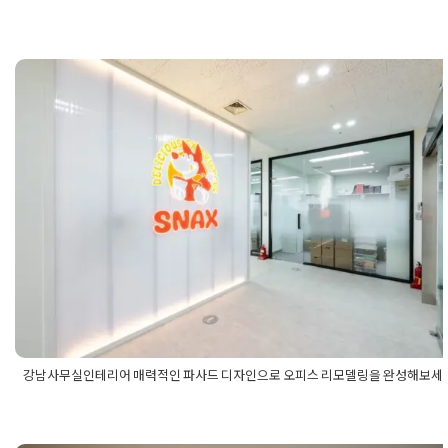
Posted in
사무실인테리어
Tagged
두앤캔하우스
,
두앤캔하우스인
어
,
상담실인테리어
,
성동구사무실인테리어
,
성동구인테리어
,
성동
리어
,
성동지식산업센터
,
성수동사무실인테리어
,
성수동인테리어
,
성수동지식산업센터인테리어
,
영동테크노타워
,
영동테크노타워인
아
,
케이투코리아인테리어
강남사무실인테리어 매력적인 파사드
디자인으로 오피스 리모델링을 완성해
보세요
Posted on
2024년 7월 31일
by
지은 김
강남사무실인테리어 매력적인 파사드 디자인으로 오피스 리모델링을 완성해보세
Posted in
사무실인테리어
Tagged
강남사무실
,
강남사무실디자인
,
강남사무실인테리어
,
강남오피스
,
강남오피스디자인
,
강남오피스
모델링
,
강남오피스인테리어
,
사무실디자인
,
사무실디자인추천
,
사