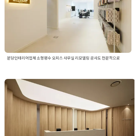
Posted on
2025년 1월 15일
by
선영 진
분당인테리어업체 소형평수 오피스 사무실 리모델링 공사도 전문적으로
Posted in
사무실인테리어
Tagged
분당사무실리모델링
,
분당사
무실인테리어
,
분당소형평수사무실리모델링
,
분당소형평수사무
실인테리어
,
분당오피스리모델링
,
분당오피스인테리어
,
분당인
테리어
,
분당인테리어업체
,
소형평수사무실리모델링
,
소형평수
사무실인테리어
,
소형평수오피스리모델링
,
소형평수오피스인테
의정부인테리어업체 추천, 사무실 분
리어
위기를 바꾸는 조명과 색채 디자인 아
이디어