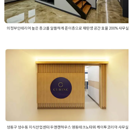
의정부인테리어 높은 층고를 알뜰하게 준이층으로 재탄생 공간 효율 200% 사무
Posted in
사무실인테리어
Tagged
높은층고사무실리모델링
,
높은
무실인테리어
,
사무실리모델링
,
사무실인테리어
,
의정부사무실리
의정부사무실인테리어
,
의정부인테리어
,
준이층사무실디자인
,
준
실리모델링
,
준이층사무실리모델링디자인
,
준이층사무실인테리어
인테리어
성동구 성수동 지식산업센터 두앤캔하
크노타워 케이투코리아 사무실인테리어
사현장
Posted on
2022년 4월 29일
by
DOPAMIN
성동구 성수동 지식산업센터 두앤캔하우스 영동테크노타워 케이투코리아 사무실