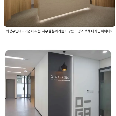
Posted on
2026년 2월 23일
by
선영 진
의정부인테리어업체 추천, 사무실 분위기를 바꾸는 조명과 색채 디자인 아이디어
Posted in
사무실인테리어
Tagged
의정부사무실디자인
,
의정부사
무실디자인업체
,
의정부사무실색채디자인
,
의정부사무실인테리
어
,
의정부사무실인테리어업체
,
의정부사무실인테리어업체추천
,
의정부사무실조명디자인
,
의정부인테리어업체
,
의정부인테리어
업체추천
마포구 홍대 사무실인테리어 모던한
디자인으로 완성된 시공 현장
Posted on
2021년 2월 9일
by
DOPAMIN