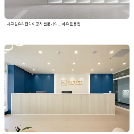
사무실유리칸막이공사 전문가의 노하우 활용법
Posted in
사무실인테리어
Tagged
사무공간인테리어
,
사무실가
벽
,
사무실가벽공사
,
사무실공사
,
사무실디자인
,
사무실레이아웃
,
사무실배치도
,
사무실유리칸막이
,
사무실유리칸막이공사
,
사무
실인테리어
,
사무실인테리어견적
,
사무실인테리어비용
,
사무실
인테리어업체
,
사무실칸막이
,
사무실칸막이공사
,
오피스인테리
분당사무실인테리어 유리가벽으로
어
,
지식산업센터인테리어
개방감을 살린 법률사무소 시공현장
Posted on
2024년 9월 3일
by
DOPAMIN