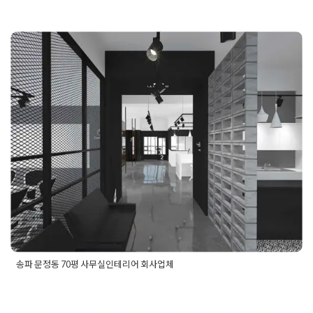
피스인테리어견적
,
사무실공사디자인
,
사무실리모델링공사
,
아트
크디자인
,
오피스가벽인테리어
,
오피스아트워크디자인
,
오피스인
리어시공
,
회사사무실인테리어
송파 문정동 70평 사무실인테리어 회
사업체
Posted on
2019년 7월 4일
by
DOPAMIN
송파 문정동 70평 사무실인테리어 회사업체
Posted in
사무실인테리어
Tagged
100평사무실인테리어
,
office
,
officedesign
,
officedesigner
,
officeinterior
,
가산동인테