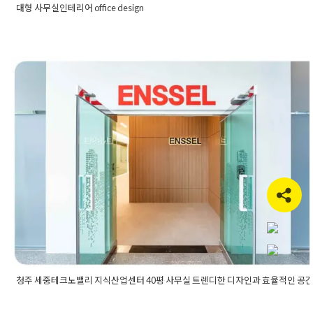
대형 사무실인테리어 office design
Posted in
사무실인테리어
Tagged
100평사무실
,
100평사무실
인테리어
,
200평사무실인테리어
,
50평사무실인테리어
,
office
,
광명사무실인테리어
,
부천사무실인테리어
,
사무공간인테리어
,
사무실인테리어
,
사무실카페테리아
,
사무실탕비실
,
사옥인테리
어
,
시흥사무실인테리어
,
아파트형공장인테리어
,
안양사무실인
청주 세중테크노밸리 지식산업센터 4
테리어
,
오피스디자인
,
지식산업센터인테리어
,
지식센터인테리
어
,
회사인테리어
사무실 트렌디한 디자인과 효율적인 
구성
Posted on
2023년 3월 14일
by
DOPAMIN
청주 세중테크노밸리 지식산업센터 40평 사무실 트렌디한 디자인과 효율적인 공
Posted in
사무실인테리어
Tagged
40평사무실
,
40평사무실인테
사무공간인테리어
,
사무실가벽
,
사무실가벽공사
,
사무실공사
,
사무