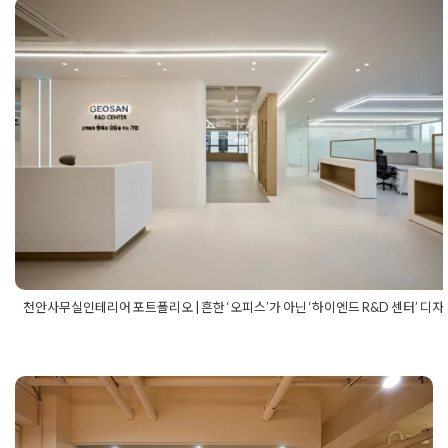
실리모델링
,
사무실인테리어
,
사무실인테리어업체
,
사무실파사드
자인
,
사무실파사드인테리어추천
,
오피스디자인추천
,
오피스리모
천안사무실인테리어 포트폴리오 | 흔한
링
,
오피스리모델링업체
,
오피스파사드인테리어
,
오피스파사드인
리어추천
,
파사드디자인
,
파사드인테리어
피스’가 아닌 ‘하이엔드 R&D 센터’ 디
디테일
Posted on
2026년 5월 15일
by
강
천안사무실인테리어 포트폴리오 | 흔한 ‘오피스’가 아닌 ‘하이엔드 R&D 센터’ 디
Posted in
사무실인테리어
Tagged
916디자인후기
,
R&D센터인테
성사무실
,
강남사무실인테리어
,
고급사무실디자인
,
곡선가벽인테
로구사무실인테리어
,
기업사옥인테리어
,
대형사무실인테리어
,
라
자인
,
사무실가구배치
,
사무실인테리어견적
,
사무실인테리어디자
실인테리어비용
,
사무실평면설계
,
성수동사무실인테리어
,
스마트