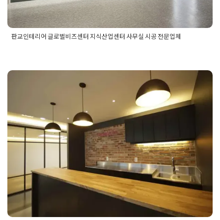
판교인테리어 글로벌비즈센터 지식산업센터 사무실 시공 전문업체
Posted in
사무실인테리어
Tagged
사무실공사
,
사무실디자인
,
사무실시공
,
사무실시공업체
,
사무실인테리어
,
사무실인테리어
견적
,
사무실인테리어공사
,
사무실인테리어비용
,
사무실인테리
어업체
,
사무실인테리어전문
,
사무실컨셉
,
지식산업센터인테리
어
,
판교사무실인테리어
,
판교인테리어
,
판교인테리어업체
,
판교
대형 사무실인테리어 office design
인테리어잘하는곳
Posted on
2019년 6월 24일
by
DOPAMIN