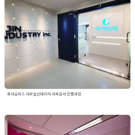
회사오피스 사무실인테리어 사옥공
사 진행과정
Posted on
2019년 10월 28일
by
DOPAMIN
회사오피스 사무실인테리어 사옥공사 진행과정
Posted in
사무실인테리어
Tagged
100평사무실인테리어
,
30평
사무실인테리어
,
50평사무실인테리어
,
70평사무실인테리어
,
80
평사무실인테리어
,
90평사무실인테리어
,
가게인테리어
,
강서사
무실인테리어
,
김포사무실인테리어
,
동탄사무실인테리어
,
마곡
사무실인테리어
,
마곡사무실인테피어
,
사무실공사
,
사무실공사