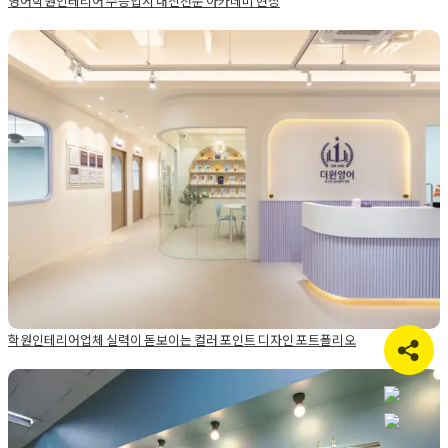
영어학원인테리어 수능입시 내신전문 아카데미 현장
Posted in
Academy
Tagged
영어인테리어
,
영어학원
,
영어학원인
테리어
,
학원인테리어
학원인테리어업체 실력이 돋보이는 컬러 포인트 디자인 포
트폴리오
Posted on
2024년 9월 10일
by
DOPAMIN
학원인테리어업체 실력이 돋보이는 컬러 포인트 디자인 포트폴리오
Posted in
Academy
Tagged
영어학원인테리어
,
영어학원인테리
어전문
,
영어학원포트폴리오
,
학원디자인컨셉
,
학원인테리어디자
인
,
학원인테리어업체
,
학원인테리어잘하는곳
,
학원인테리어전문
소형교습소인테리어 공부방 공사 경험이 다릅니다.
업체
,
학원전문인테리어
,
학원전문인테리어업체
,
학원포트폴리오