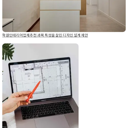
학원인테리어업체추천 과목 특성을 살린 디자인 설계 제안
Posted in
Academy
Tagged
경기도학원인테리어
,
수학학원인테
리어
,
수학학원인테리어디자인
,
파주학원인테리어
,
학원디자인
,
학
원인테리어
,
학원인테리어견적
,
학원인테리어비용
,
학원인테리어
50평 60평 수학 영어 학원인테리어
업체
,
학원인테리어업체추천
,
학원인테리어전문
공사 비용견적 항목
Posted on
2022년 2월 4일
by
DOPAMIN