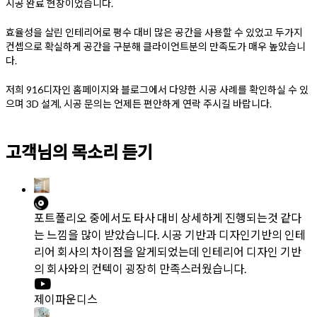
시공 완료 현장이었습니다.
효율성을 살린 인테리어로 평수 대비 많은 공간을 사용할 수 있었고 두가지
컨셉으로 확실하게 공간을 구분해 클라이언트분의 만족도가 매우 높았습니
다.
저희 916디자인 홈페이지와 블로그에서 다양한 시공 사례를 확인하실 수 있
으며 3D 설계, 시공 문의는 언제든 편안하게 연락 주시길 바랍니다.
Posted in
Academy
Tagged
40평학원인테리어
,
42평학원인테리
글
모던 프렌치 스타일 피티샵
100평 150평 200평 피티샵
고객님의 목소리 듣기
어
,
45평학원인테리어
,
50평학원인테리어
,
과학학원인테리어
,
국어
인테리어 헬스장 휘트니스
헬스장인테리어 디자인부터
학원인테리어
,
독서실시공
,
독서실인테리어
,
부천상가인테리어
,
부
탐
공사
공사진행
천인테리어
,
부천학원
,
부천학원인테리어
,
수학학원인테리어
,
스터
색
디카페시공
,
스터디카페인테리어
,
아카데미인테리어
,
영어학원인테
포트폴리오 중에서도 타사 대비 상세하게 진행되는것 같다
리어
,
학원공사
,
학원인테리어
,
학원인테리어견적
,
학원인테리어비
는 느낌을 많이 받았습니다. 시공 기반과 디자인기반의 인테
용
리어 회사의 차이점을 알게되었는데 인테리어 디자인 기반
의 회사와의 컨텍이 굉장히 만족스러웠습니다.
제이파운디스