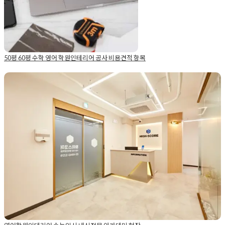
50평 60평 수학 영어 학원인테리어 공사 비용견적 항목
Posted in
Academy
Tagged
50평학원인테
리어
,
60평학원인테리어
,
수학학원인테리
어비용
,
학원인테리어견적
,
학원인테리어비
영어학원인테리어 수능입시 내신전문 아카데미 현장
용
Posted on
2024년 6월 11일
by
DOPAMIN