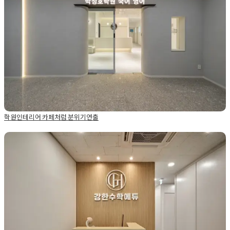
Posted on
2024년 8월 23일
by
DOPAMIN
학원인테리어 카페처럼 분위기연출
Posted in
Academy
Tagged
학원디자인
,
학원인테리어
,
학원인테
리어비용
학원인테리어업체추천 과목 특성을 살린 디자인 설계 제안
Posted on
2025년 7월 21일
by
DOPAMIN