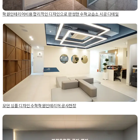
학원인테리어비용 합리적인 디자인으로 완성한 수학교습소 시공 디테일
Posted in
Academy
Tagged
교습소공사
,
교습소인테리어
,
교육공
간디자인
,
수학교습소인테리어
,
수학교습소창업
,
수학학원인테리
어
,
인테리어디테일
,
인테리어비용절감
,
학원개원준비
,
학원공사
,
모던 심플 디자인 수학학원인테리어 공사현장
학원라운드가벽인테리어
,
학원리모델링
,
학원상담실인테리어
,
학
원유리가벽시공
,
학원인테리어
,
학원인테리어견적
,
학원인테리어
Posted on
2021년 5월 11일
by
DOPAMIN
디자인
,
학원인테리어디테일
,
학원인테리어비용
,
학원자습실인테
리어
,
학원조명인테리어
,
학원평당단가
,
합리적인인테리어
,
합리적
인학원인테리어
모던 심플 디자인 수학학원인테리어 공사현장
Posted in
Academy
Tagged
수학학원인테리어
,
학원인테리어공
사
학원인테리어 카페처럼 분위기연출