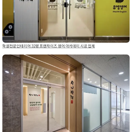
테리어업체
,
학원전문인테리어
,
학원컨셉
학원전문인테리어 32평 프랜차이즈 영어 아카데미 시공 업체
Posted in
Academy
Tagged
25평학원인테리어
,
30평학원인테리
어
,
32평학원인테리어
,
35평학원인테리어
,
강의실인테리어
,
뮤엠
학원인테리어
,
상담실인테리어
,
아카데미인테리어
,
영어학원인테
학원인테리어비용 합리적인 디자인으로 완성한 수학교습
리어
,
파주학원인테리어
,
학원상담실인테리어
,
학원인테리어
,
학원
소 시공 디테일
인테리어견적
,
학원인테리어비용
,
학원인테리어업체
,
학원전문인
테리어
Posted on
2025년 12월 26일
by
강