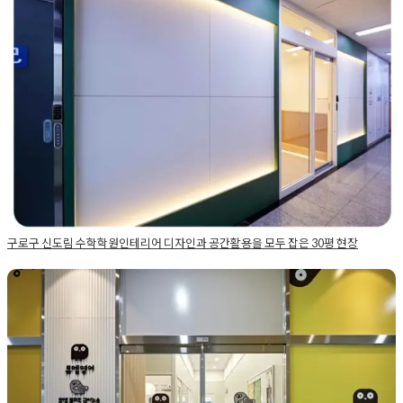
구로구 신도림 수학학원인테리어 디자인과 공간활용을 모
두 잡은 30평 현장
Posted on
2023년 4월 14일
by
DOPAMIN
구로구 신도림 수학학원인테리어 디자인과 공간활용을 모두 잡은 30평 현장
Posted in
Academy
Tagged
30평학원
,
30평학원인테리어
,
과학학
원인테리어
,
구로구인테리어
,
구로구인테리어업체
,
구로구학원인
테리어
,
구로인테리어
,
구로인테리어업체
,
구로학원인테리어
,
국어
학원전문인테리어 32평 프랜차이즈 영어 아카데미 시공
학원인테리어
,
미술학원인테리어
,
수학학원인테리어
,
신도림인테
업체
리어
,
신도림인테리어업체
,
신도림학원인테리어
,
영어학원인테리
어
,
학원공사
,
학원디자인
,
학원레이아웃
,
학원인테리어견적
,
학원
Posted on
2025년 5월 23일
by
DOPAMIN
인테리어공사
,
학원인테리어비용
,
학원인테리어시공사례
,
학원인