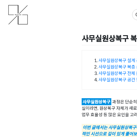
Skip
사무실인테리어 디자인 공사 비용견적 플랫폼
사무실인테리어 916
to
content
사무실원상복구 복
Posted on
2025년 12월 2
사무실원상복구 설계 
사무실원상복구 복층 
목차
사무실원상복구 전체 
사무실원상복구 공간 
사무실원상복구
과정은 단순히 
실이라면, 원상복구 자체가 새로
업무 효율성 등 많은 요인을 고
이번 글에서는 사무실원상복구에
적인 시선으로 깊이 있게 풀어