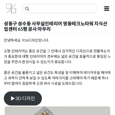
Skip
사무실인테리어 디자인 공사 비용견적 플랫폼
사무실인테리어 916
☰
to
content
성동구 성수동 사무실인테리어 영동테크노타워 지식산
업센터 65평 공사 마무리
Posted on
2021년 1월 28일
by
DOPAMIN
안녕하세요. 916디자인입니다.
소형 인테리어는 좁은 공간을 그 안에서 감각적인 디자인으로 연출하는지
가 중요한데 대형 인테리어의 경우에는 넓은 공간을 효율적으로 통일된 느
낌을 주면서 완성시킬 수 있는지가 중요합니다.
좁은 공간을 물론이고 넓은 공간도 특성을 잘 이해하여 레이아웃을 해야하
고 과하지 안하게 보일 수 있도록 여러가지를 고려해야 하기 때문에 하나
부터 열까지 꼼꼼하게 신경 써서 시공을 도와드립니다.
▶3D 디자인