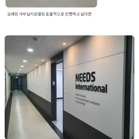
오래된 사무실리모델링 효율적으로 진행하고 싶다면
Posted in
사무실인테리어
Tagged
건물리모
델링
,
공장리모델링
,
리모델링견적
,
리모델링
비용
,
리모델링전문업체
,
사무실리모델링
,
사
무실리모델링견적
,
사무실리모델링비용
,
사무
실인테리어
,
사무실인테리어비용
,
사무실인테
50평 40평 강서구 사무실인테리어
리어업체
,
사무실전문인테리어
,
상가리모델링
,
오피스리모델링
,
오피스인테리어
,
인테리어견
회사 오피스 공사과정
적
,
인테리어비용
,
인테리어사무실
,
학원리모
델링
,
헬스장리모델링
,
회사리모델링
Posted on
2020년 3월 19일
by
DOPAMIN