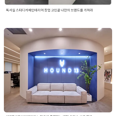
독서실 스터디카페인테리어 창업 고민끝 나만의 브랜드를 가져라
Posted in
사무실인테리어
Tagged
40평스터디카페인테리어
,
50평스터디카페인테리어
,
독서실
,
독서실공사
,
독서실공사견적
,
독서실공사비용
,
독서실인테리어
,
독서실인테리어비용
,
스터디
카페
,
스터디카페공사
,
스터디카페디자인
,
스터디카페인테리어
,
스터디카페인테리어공사
,
스터디카페인테리어비용
,
인테리어디
100평사무실인테리어 노하우가 증
자인견적
명하는 대형 오피스 시공 결과
Posted on
2024년 10월 28일
by
DOPAMIN