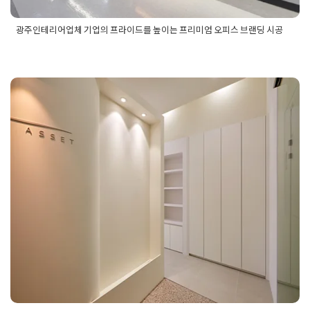
광주인테리어업체 기업의 프라이드를 높이는 프리미엄 오피스 브랜딩 시공
Posted in
사무실인테리어
Tagged
공간브랜딩
,
광주리모델링업
체
,
광주사무실인테리어
,
광주오피스공간인테리어
,
광주오피스
인테리어
,
광주인테리어업체
,
기업인테리어
,
기업인테리어제안
,
라운드벽체인테리어
,
모던오피스인테리어
,
블랙앤화이트인테리
어
,
사무실리모델링
,
사무실입구디자인
,
사옥인테리어
,
오피스디
가산동인테리어 자연광을 그대로 살
자인
,
오피스브랜딩
,
인테리어브랜딩
,
인테리어포트폴리오
,
탕비
실인테리어
,
파사드디자인
,
프리미엄인테리어
린 아늑한 오피스 공간 연출
Posted on
2024년 10월 2일
by
DOPAMIN