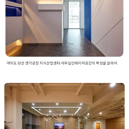
사무실인테리어공간의 특성을 살려
서
Posted on
2022년 12월 15일
by
DOPAMIN
여의도 당산 생각공장 지식산업센터 사무실인테리어공간의 특성을 살려서
Posted in
사무실인테리어
Tagged
당산사무실인테리어
,
당산인
테리어
,
당산인테리어업체
,
대표실인테리어
,
사무공간인테리어
,
사무실디자인
,
사무실레이아웃
,
사무실인테리어
,
사무실인테리
어견적
,
사무실인테리어디자인
,
사무실인테리어비용
,
사무실전
문인테리어
,
사옥사무실인테리어
,
사옥인테리어
,
업무공간인테
법인인테리어 회사기업 사무실공사
리어
,
여의도사무실인테리어
,
여의도인테리어
,
여의도인테리어
업체
,
오피스인테리어
,
인테리어견적
,
인테리어비용
,
카페테리아
디자인 전문업체 916
인테리어
,
회사인테리어
,
회의실인테리어