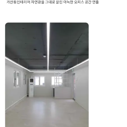
가산동인테리어 자연광을 그대로 살린 아늑한 오피스 공간 연출
Posted in
사무실인테리어
Tagged
가산동인테리어
,
가산동인테
리어공사
,
가산동인테리어디자인
,
가산동인테리어시공
,
가산동
인테리업체
,
사무실인테리어
,
사무실인테리어공사
,
사무실인테
리어디자인
,
사무실인테리어시공
,
사무실인테리어업체
,
자연광
살린사무실
,
자연광살린사무실디자인
,
자연광살린사무실인테리
오래된 사무실리모델링 효
어
율적으로 진행하고 싶다면
Posted on
2021년 1월 18일
by
DOPAMIN