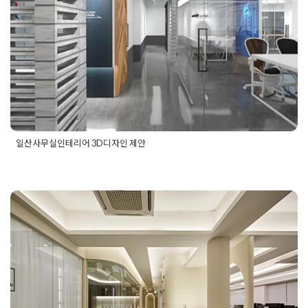
Posted on
2020년 11월 25일
by
DOPAMIN
일산사무실인테리어 3D디자인 제안
Posted in
사무실인테리어
Tagged
마두사무실인테리어
,
사무실
디자인
,
일산마두사무실인테리어
,
일산사무실인테리어
,
일산오
피스인테리어
,
일산인테리어
,
일산회사인테리어
사무실칸막이공사 감각적인 디자인
으로 공간분리를 진행한 시공 현장
Posted on
2024년 11월 5일
by
DOPAMIN