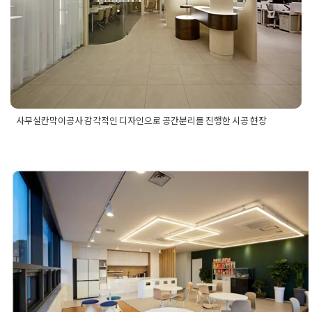
사무실칸막이공사 감각적인 디자인으로 공간분리를 진행한 시공 현장
Posted in
사무실인테리어
Tagged
공간활용
,
사무실
,
사무실공
간분리
,
사무실공간활용
,
사무실시공
,
사무실시공현장
,
사무실인
테리어
,
사무실인테리어공사
,
사무실인테리어업체
,
사무실인테
리어업체추천
,
사무실칸막이
,
사무싦칸막이공사
,
오피스공간시
공
,
오피스공간인테리어
,
오피스인테리어
,
오피스인테리어추천
고양 덕양구 사무실인테리어 대형평수
공사 현장 카페테리아부터 넓은 사무실
간까지
Posted on
2022년 12월 17일
by
DOPAMIN