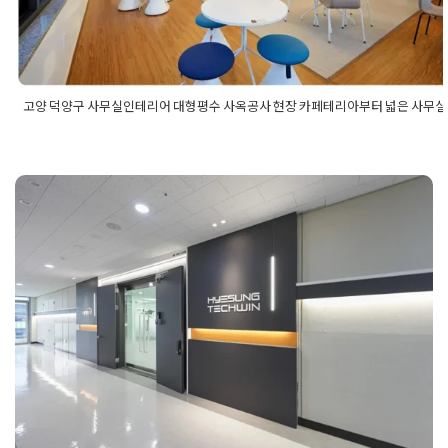
고양 덕양구 사무실인테리어 대형평수 사옥공사 현장 카페테리아부터 넓은 사무실
Posted in
사무실인테리어
Tagged
고양사무실인테리어
,
고양인테
은사무실
,
대형사무실인테리어
,
대형평수인테리어
,
덕양구사무실
덕양구인테리어
,
빌딩인테리어
,
사무실인테리어
,
사옥공사
,
사옥인
오피스인테리어
,
카페테리아인테리어
,
회사인테리어
,
휴게공간인
광주인테리어업체 기업의 프라이드
를 높이는 프리미엄 오피스 브랜딩 시
공
Posted on
2026년 1월 29일
by
강