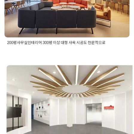
200평사무실인테리어 300평 이상 대형 사옥 시공도 전문적으로
Posted in
사무실인테리어
Tagged
100평사무실인테리어
,
150
평사무실인테리어
,
200평사무실인테리어
,
300평사무실인테리
어
,
대형사무실인테리어
,
대형평수사무실인테리어
,
사무실인테
리어
,
사무실인테리어비용
,
사옥인테리어
,
오피스인테리어
,
큰사
무실인테리어
가양 강서 마곡 더리브아너비즈타워 
워 아벨테크노 오피스인테리어 3D디
형회사
Posted on
2022년 1월 24일
by
DOPAMIN