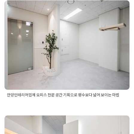
리어
,
성동구지식산업센터
,
성동구지식산업센터인테리어
,
성수동
사무실
,
성수동사무실인테리어
,
성수동인테리어
,
성수동지식산업
센터
,
성수동지식산업센터인테리어
,
오피스인테리어
,
지식산업센
안양인테리어업체 오피스 전문 공간
터인테리어
,
회사인테리어
기획으로 평수보다 넓어 보이는 마법
Posted on
2026년 1월 30일
by
강
안양인테리어업체 오피스 전문 공간 기획으로 평수보다 넓어 보이는 마법
Posted in
사무실인테리어
Tagged
모던사무실디자인
,
미니멀인
테리어
,
사무공간기획
,
사무실가벽인테리어
,
사무실공간기획
,
사
무실라운드가벽
,
사무실리모델링
,
안양리모델링
,
안양사무실인
테리어
,
안양오피스인테리어
,
안양인테리어업체
,
안양인테리어
잘하는곳
,
안양인테리어추천
,
오피스디자인
,
유리파티션시공
,
화