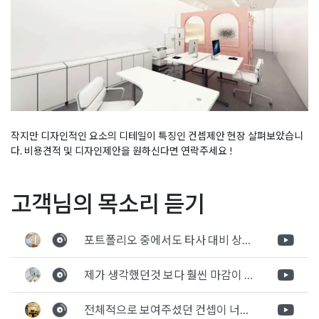
작지만 디자인적인 요소의 디테일이 특징인 컨셉제안 현장 살펴보았습니
다. 비용견적 및 디자인제안을 원하신다면 연락주세요 !
Posted in
사무실인테리어
Tagged
10평사무실인테리어
,
15평사
글
10평 15평 20평 소형 작은
강남 서초구 100평 사무실
고객님의 목소리 듣기
무실인테리어
,
사무실인테리어
,
소형사무실인테리어
,
작은사무실
사무실인테리어 진행과정
인테리어 입구 파사드 공사
공사
,
작은오피스인테리어
,
작은회사인테리어
탐
현장
포트폴리오 중에서도 타사 대비 상세하게 진행되는것 같다는 느낌을 많이 받았습니다. 시공 기반과 디자인기반의 인테리어 회사의 차이점을 알게되었는데 인테리어 디자인 기반의 회사와의 컨텍이 굉장히 만족스러웠습니다.
색
제가 생각했던것 보다 훨씬 마감이 멋있게 잘 나왔습니다. 바닥 이라던지 벽지색상 그리고 통유리로 추천 해주신것도 참 좋았습니다. 916의 노하우를 잘 살려서 공사는 잘 마무리 된것 같습니다.
전체적으로 보여주셨던 컨셉이 너무 마음에 들었고 실장님께서 개인적으로 만족감 있는 공사를 하고 있다는 느낌이 좋았습니다.