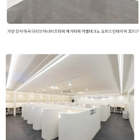
가양 강서 마곡 더리브아너비즈타워 메가타워 아벨테크노 오피스인테리어 3D디
Posted in
사무실인테리어
Tagged
가양사무실인테리어
,
가양지식
테리어
,
강서사무실인테리어
,
강서지식산업센터인테리어
,
더리브
테리어
,
마곡사무실인테리어
,
메가타워인테리어
,
아벨테크노인테
인테리어
독서실 스터디카페인테리어 창업 고
민끝 나만의 브랜드를 가져라
Posted on
2020년 3월 19일
by
DOPAMIN