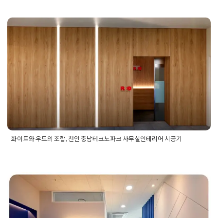
리어견적
,
종로사무실공사
,
종로사무실공사비용
,
종로사무실인
테리어
,
종로오피스공사
,
종로오피스리모델링
,
종로오피스인테
리어
,
회사사무실인테리어
화이트와 우드의 조합, 천안 충남테크
노파크 사무실인테리어 시공기
Posted on
2023년 1월 1일
by
DOPAMIN
화이트와 우드의 조합, 천안 충남테크노파크 사무실인테리어 시공기
Posted in
사무실인테리어
Tagged
대전사무실공사
,
대전사무실
인테리어
,
대전인테리어
,
대표실인테리어
,
미팅룸인테리어
,
세종
사무실인테리어
,
천안사무실
,
천안사무실인테리어
,
청주사무실
공사
,
청주사무실인테리어
,
평택사무실
,
평택사무실인테리어
,
회
의실인테리어
여의도 당산 생각공장 지식산업센터