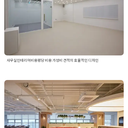
비 견적의 효율적인 디자인
Posted on
2025년 5월 21일
by
희을 윤
사무실인테리어비용평당 비용 가성비 견적의 효율적인 디자인
Posted in
사무실인테리어
Tagged
사무실인테리어
,
사무실인테
리어가성비
,
사무실인테리어가성비공사
,
사무실인테리어견적
,
사무실인테리어공사
,
사무실인테리어디자인
,
사무실인테리어비
용
,
사무실인테리어비용평당견적
,
사무실인테리어업체
,
사무실
인테리어전문업체
,
사무실인테리어평당
,
사무실인테리어평당비
200평사무실인테리어 300평 이상
용
,
사무실평당비용
,
사무실평당비용견적
대형 사옥 시공도 전문적으로
Posted on
2025년 1월 18일
by
DOPAMIN