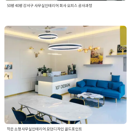
50평 40평 강서구 사무실인테리어 회사 오피스 공사과정
Posted in
사무실인테리어
Tagged
40평사무실인테리어
,
50평
사무실인테리어
,
강서구사무실인테리어
,
강서사무실인테리어
,
사무실공사
,
사무실공사견적
,
사무실공사비용
,
사무실바닥
,
사무
실시공
,
사무실전기
,
사무실전기업체
,
사무실조명
,
사무실파사드
,
사무실필름
작은 소형사무실인테리어 모던디자
인 골드포인트
Posted on
2020년 3월 23일
by
DOPAMIN
작은 소형사무실인테리어 모던디자인 골드포인트