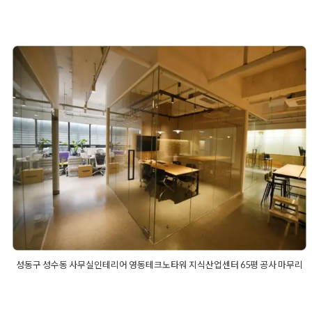
Posted in
사무실인테리어
Tagged
10평사무실인테리어
,
20평
사무실공사
,
20평사무실디자인
,
20평사무실인테리어
,
30평사무
실인테리어
,
모던사무실인테리어디자인
,
사무실디자인
,
사무실
인테리어
,
소형사무실공사
,
소형사무실인테리어
,
작은사무실공
사
,
작은사무실인테리어
성동구 성수동 사무실인테리어 영동
테크노타워 지식산업센터 65평 공사
마무리
Posted on
2021년 1월 28일
by
DOPAMIN
성동구 성수동 사무실인테리어 영동테크노타워 지식산업센터 65평 공사 마무리
Posted in
사무실인테리어
Tagged
65평사무실인테리어
,
사무실
65평인테리어
,
성동구사무실
,
성동구사무실인테리어
,
성동구인테