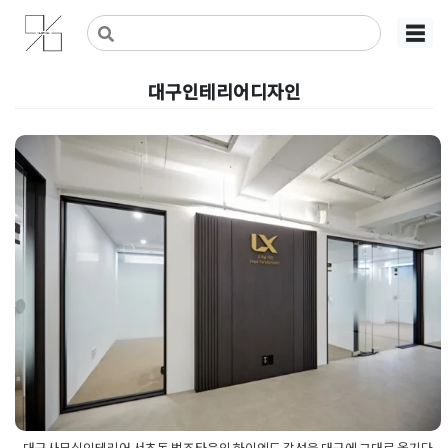
Skip
사무실인테리어 디자인 공사 비용견적 플랫폼
사무실인테리어 916
☰
to
content
대구인테리어디자인
대구사무실인테리어 서초동 법조
타운의 하이엔드 감성을 대구에
그대로 옮기다
Posted on
2026년 5월 15일
by
강
대구사무실인테리어 서초동 법조타운의 하이엔드 감성을 대구에 그대로 옮기다