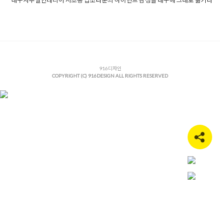
Posted in
사무실인테리어
Tagged
916디자인
,
고급사무실
,
공간
디자인
,
노출천장
,
대구리모델링
,
대구법조타운
,
대구사무실인테
리어
,
대구상가인테리어
,
대구오피스인테리어
,
대구인테리어
,
대
구인테리어디자인
,
라인조명
,
로펌인테리어
,
미니멀오피스
,
법률
사무소인테리어
,
법무법인인테리어
,
사무실공사
,
사무실리모델링
,
서초동스타일
,
안개시트지
,
오피스디자인
916디자인
,
오피스플래닝
,
오피스
COPYRIGHT (C) 916DESIGN ALL RIGHTS RESERVED
휴게실
,
유리가벽
,
인테리어그램
,
전문직인테리어
,
탕비실인테리
어
,
폰부스시공
,
플랜테리어
,
하이엔드인테리어