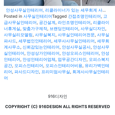
안성사무실인테리어, 리클라이너가 있는 세무회계 사무실? 복지까지 설계하는 디테일의 차이
Posted in
사무실인테리어
Tagged
간접조명인테리어
,
고
급사무실인테리어
,
공간설계
,
라인조명인테리어
,
리클라이
너휴게실
,
맞춤가구제작
,
브랜딩인테리어
,
사무실디자인
,
사무실리모델링
,
사무실복지
,
사무실인테리어전문
,
사무실
파사드
,
세무법인인테리어
,
세무사사무실인테리어
,
세무회
계사무소
,
신뢰감있는인테리어
,
안성사무실공사
,
안성사무
실인테리어
,
안성상가인테리어
,
안성오피스인테리어
,
안성
인테리어
,
안성인테리어업체
,
업무공간디자인
,
오피스복지
공간
,
오피스인테리어
,
오피스인테리어비용
,
유리가벽인테
리어
,
파사드디자인
,
프리미엄사무실
,
회계사사무실인테리
어
916디자인
COPYRIGHT (C) 916DESIGN ALL RIGHTS RESERVED