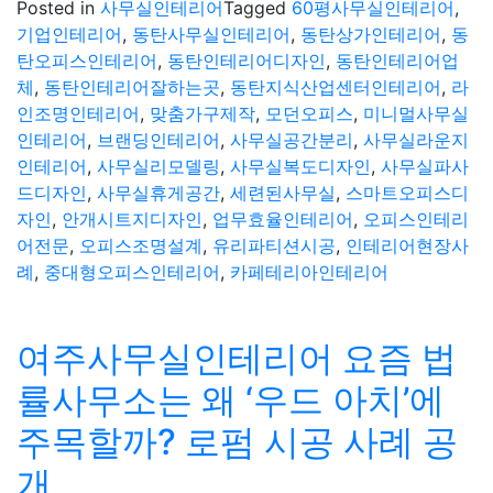
Posted in
사무실인테리어
Tagged
60평사무실인테리어
,
기업인테리어
,
동탄사무실인테리어
,
동탄상가인테리어
,
동
탄오피스인테리어
,
동탄인테리어디자인
,
동탄인테리어업
체
,
동탄인테리어잘하는곳
,
동탄지식산업센터인테리어
,
라
인조명인테리어
,
맞춤가구제작
,
모던오피스
,
미니멀사무실
인테리어
,
브랜딩인테리어
,
사무실공간분리
,
사무실라운지
인테리어
,
사무실리모델링
,
사무실복도디자인
,
사무실파사
드디자인
,
사무실휴게공간
,
세련된사무실
,
스마트오피스디
자인
,
안개시트지디자인
,
업무효율인테리어
,
오피스인테리
어전문
,
오피스조명설계
,
유리파티션시공
,
인테리어현장사
례
,
중대형오피스인테리어
,
카페테리아인테리어
여주사무실인테리어 요즘 법
률사무소는 왜 ‘우드 아치’에
주목할까? 로펌 시공 사례 공
개