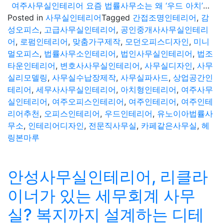
여주사무실인테리어 요즘 법률사무소는 왜 ‘우드 아치’에 주목할까? 로펌 시공 사례 공개
Posted in
사무실인테리어
Tagged
간접조명인테리어
,
감
성오피스
,
고급사무실인테리어
,
공인중개사사무실인테리
어
,
로펌인테리어
,
맞춤가구제작
,
모던오피스디자인
,
미니
멀오피스
,
법률사무소인테리어
,
법인사무실인테리어
,
법조
타운인테리어
,
변호사사무실인테리어
,
사무실디자인
,
사무
실리모델링
,
사무실수납장제작
,
사무실파사드
,
상업공간인
테리어
,
세무사사무실인테리어
,
아치형인테리어
,
여주사무
실인테리어
,
여주오피스인테리어
,
여주인테리어
,
여주인테
리어추천
,
오피스인테리어
,
우드인테리어
,
유노이아법률사
무소
,
인테리어디자인
,
전문직사무실
,
카페같은사무실
,
헤
링본마루
안성사무실인테리어, 리클라
이너가 있는 세무회계 사무
실? 복지까지 설계하는 디테