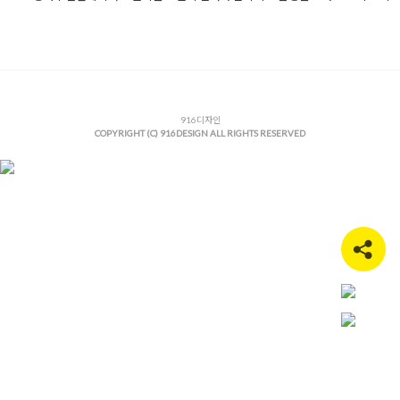
Posted in
사무실인테리어
Tagged
70평사무실
,
70평사무실인테
접조명인테리어
,
공간기획
,
구로사무실인테리어
,
대형사무실인테
버셔터
,
루버칸막이
,
매립등공사
,
바닥타일시공
,
사무실가구
,
사무
사
,
사무실디자인
,
사무실리모델링
,
사무실수납장
,
사무실인테리어
인테리어비용
,
사무실인테리어트렌드
,
사무실칸막이
,
사무실파사
트오피스
,
오렌지인테리어
,
오피스인테리어
916디자인
,
유리칸막이
,
인테리어
COPYRIGHT (C) 916DESIGN ALL RIGHTS RESERVED
식산업센터인테리어
,
칸막이공사
,
탕비실인테리어
,
테라조타일
,
파
자인