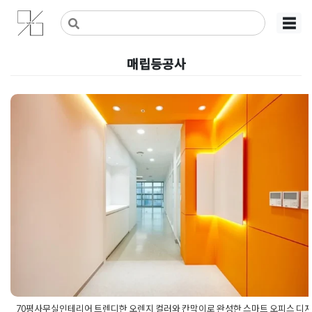
Skip
사무실인테리어 디자인 공사 비용견적 플랫폼
사무실인테리어 916
☰
to
content
매립등공사
70평사무실인테리어 트렌디한 오
지 컬러와 칸막이로 완성한 스마트
피스 디자인 제안
Posted on
2026년 6월 4일
by
강
70평사무실인테리어 트렌디한 오렌지 컬러와 칸막이로 완성한 스마트 오피스 디자