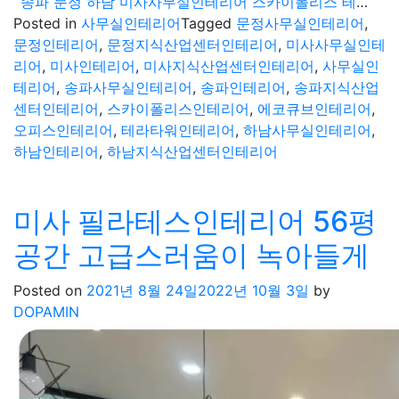
송파 문정 하남 미사사무실인테리어 스카이폴리스 테라타워 에코큐브 디자인 제안
Posted in
사무실인테리어
Tagged
문정사무실인테리어
,
문정인테리어
,
문정지식산업센터인테리어
,
미사사무실인테
리어
,
미사인테리어
,
미사지식산업센터인테리어
,
사무실인
테리어
,
송파사무실인테리어
,
송파인테리어
,
송파지식산업
센터인테리어
,
스카이폴리스인테리어
,
에코큐브인테리어
,
오피스인테리어
,
테라타워인테리어
,
하남사무실인테리어
,
하남인테리어
,
하남지식산업센터인테리어
미사 필라테스인테리어 56평
공간 고급스러움이 녹아들게
Posted on
2021년 8월 24일
2022년 10월 3일
by
DOPAMIN