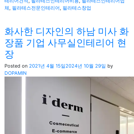
테리어견적
,
필라테스인테리어비용
,
필라테스인테리어업
체
,
필라테스전문인테리어
,
필라테스창업
화사한 디자인의 하남 미사 화
장품 기업 사무실인테리어 현
장
Posted on
2021년 4월 15일
2024년 10월 29일
by
DOPAMIN