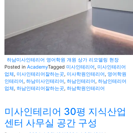
하남미사인테리어 영어학원 개원 상가 리모델링 현장
Posted in
Academy
Tagged
미사인테리어
,
미사인테리어
업체
,
미사인테리어잘하는곳
,
미사학원인테리어
,
영어학원
인테리어
,
하남미사인테리어
,
하남인테리어
,
하남인테리어
업체
,
하남인테리어잘하는곳
,
하남학원인테리어
미사인테리어 30평 지식산업
센터 사무실 공간 구성