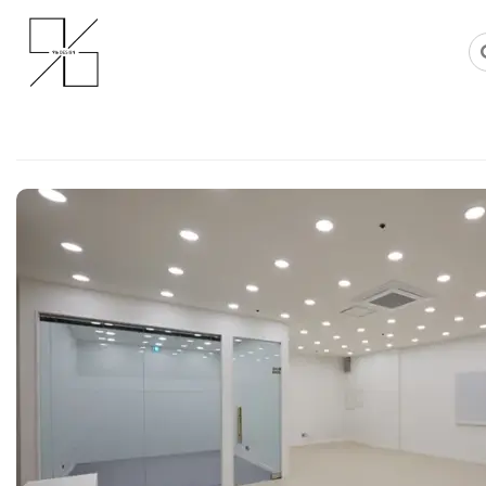
Skip
사무실인테리어 디자인 공사 비용견적 플랫폼
사무실인테리어 916
to
content
사무실인테리어비용평당 비용 가성
율적인 디자인
Posted on
2025년 5월 21일
by
희을 윤