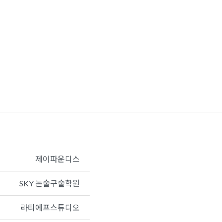
제이파운디스
SKY 논술구술학원
라티에프스튜디오