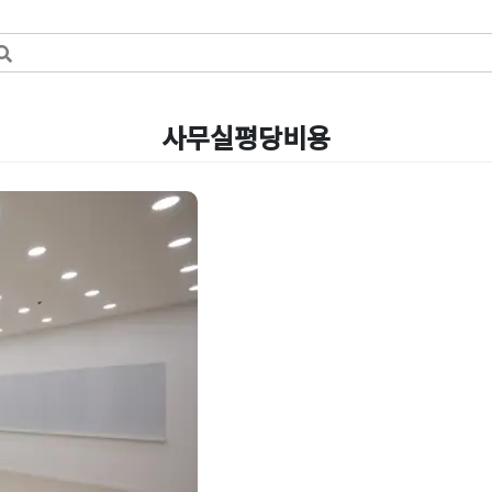
사무실평당비용
비 견적의 효