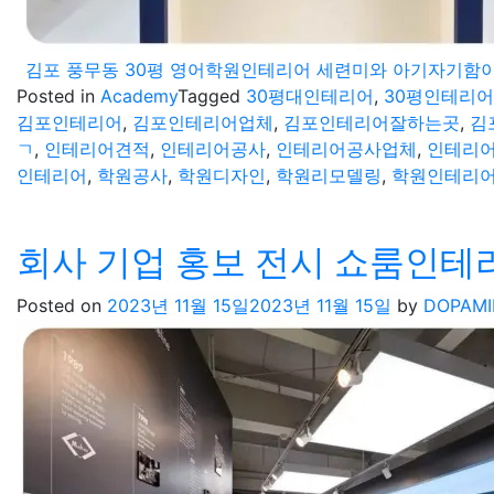
김포 풍무동 30평 영어학원인테리어 세련미와 아기자기함
Posted in
Academy
Tagged
30평대인테리어
,
30평인테리어
김포인테리어
,
김포인테리어업체
,
김포인테리어잘하는곳
,
김
ㄱ
,
인테리어견적
,
인테리어공사
,
인테리어공사업체
,
인테리
인테리어
,
학원공사
,
학원디자인
,
학원리모델링
,
학원인테리
회사 기업 홍보 전시 쇼룸인테
Posted on
2023년 11월 15일
2023년 11월 15일
by
DOPAMI