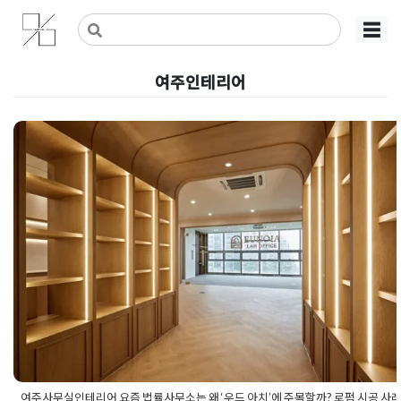
Skip
사무실인테리어 디자인 공사 비용견적 플랫폼
사무실인테리어 916
☰
to
content
여주인테리어
여주사무실인테리어 요즘 법률사
소는 왜 ‘우드 아치’에 주목할까? 
시공 사례 공개
Posted on
2026년 5월 15일
by
강
여주사무실인테리어 요즘 법률사무소는 왜 ‘우드 아치’에 주목할까? 로펌 시공 사례