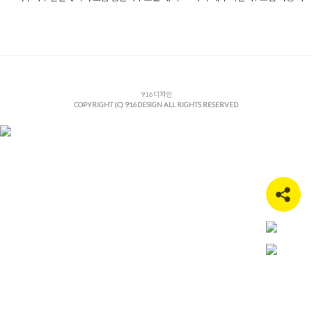
Posted in
사무실인테리어
Tagged
간접조명인테리어
,
감성오피스
사무실인테리어
,
공인중개사사무실인테리어
,
로펌인테리어
,
맞춤
작
,
모던오피스디자인
,
미니멀오피스
,
법률사무소인테리어
,
법인사
인테리어
,
법조타운인테리어
,
변호사사무실인테리어
,
사무실디자
무실리모델링
,
사무실수납장제작
,
사무실파사드
,
상업공간인테리
무사사무실인테리어
,
아치형인테리어
916디자인
,
여주사무실인테리어
,
여주
COPYRIGHT (C) 916DESIGN ALL RIGHTS RESERVED
인테리어
,
여주인테리어
,
여주인테리어추천
,
오피스인테리어
,
우드
리어
,
유노이아법률사무소
,
인테리어디자인
,
전문직사무실
,
카페같
무실
,
헤링본마루