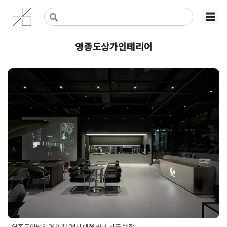
Skip
사무실인테리어 디자인 공사 비용견적 플랫폼
사무실인테리어 916
☰
to
content
영종도상가인테리어
영종도인테리어 인천 24시 대형
카페 시공 현장
Posted on
2024년 9월 30일
by
DOPAMIN
영종도인테리어 인천 24시 대형 카페 시공 현장