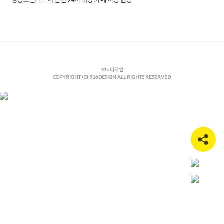
Posted in
Office
Tagged
대형카페인테리어
,
영종도상가인테리
어
,
영종도인테리어
,
영종도카페인테리어
,
인천상가인테리어
,
인
천인테리어업체
,
인천카페인테리어
,
카페리모델링
,
카페인테리
어
,
카페인테리어공사
,
카페인테리어디자인
,
카페인테리어업체
916디자인
COPYRIGHT (C) 916DESIGN ALL RIGHTS RESERVED