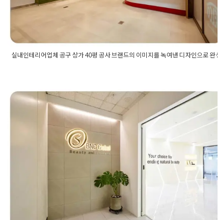
실내인테리어업체 공구 상가 40평 공사 브랜드의 이미지를 녹여낸 디자인으로 완
Posted in
사무실인테리어
Tagged
40평상가인테리어
,
건축면허인
테리어
,
공구상가인테리어
,
사무실공사
,
사무실디자인
,
사무실인테
어
,
사무실인테리어업체
,
사무실전문인테리어
,
상가인테리어
,
상가
회사의 이미지와 아이덴티티를 반
테리어견적
,
상가인테리어비용
,
상가인테리어업체
,
상업공간인테
어
,
실내건축면허
,
실내건축면허업체
,
실내인테리어
,
실내인테리어
영한 사무실입구인테리어 사무실
사
,
실내인테리어업체
,
인테리어3d디자인
,
인테리어견적비교
,
인테
리어공사
,
인테리어디자인
,
인테리어레이아웃
,
인테리어비교견적
,
사드 시공사례
테리어시공업체
,
인테리어업체
,
인테리어전문업체
,
인테리어컨셉
,
테리어회사
,
입구인테리어
,
파사드인테리어
,
회사인테리어
Posted on
2023년 2월 27일
by
DOPAMIN