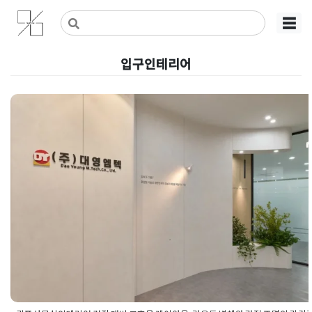
Skip
사무실인테리어 디자인 공사 비용견적 플랫폼
사무실인테리어 916
☰
to
content
입구인테리어
김포사무실인테리어 견적 대비 고
율 레이아웃, 라운드 벽체와 간접 
의 감각적 조화
Posted on
2026년 5월 15일
by
강