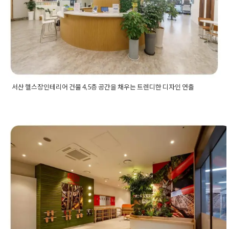
Posted on
2023년 8월 8일
by
DOPAMIN
리어
,
회사로비
,
회사로비인테리어
,
회사인테리어
서산 헬스장인테리어 건물 4,5층 공간을 채우는 트렌디한 디자인 연출
Posted in
Fitness
Tagged
pt샵공사
,
pt샵인테리어
,
PT샵창업
,
PT인테리어비용
,
건물인테리어
,
로비인테리어
,
리셉션인테리아
,
샤워실디자인
,
서산인테리어
,
서산인테리어업체
,
서산헬스장인
실내인테리어업체 공구 상가 40평
테리어
,
인테리어배치도
,
인테리어설계도
,
인테리어아이소
,
입구
인테리어
,
탈의실디자인
,
파사드인테리어
,
피티샵인테리어
,
피티
공사 브랜드의 이미지를 녹여낸 디
샵인테리어업체
,
피티샵창업
,
필라테스스튜디오인테리어
,
필라
테스인테리어
,
헬스장3D디자인
,
헬스장3D아이소
,
헬스장공사
,
자인으로 완성
헬스장디자인
,
헬스장레이아웃
,
헬스장로비인테리어
,
헬스장배
치도
,
헬스장샤워실
,
헬스장설계도
,
헬스장인테리어
,
헬스장인테
Posted on
2023년 6월 30일
by
DOPAMIN
리어디자인
,
헬스장입구인테리어
,
헬스장창업
,
헬스장탈의실
,
헬
스장태닝샵
,
헬스장테라스