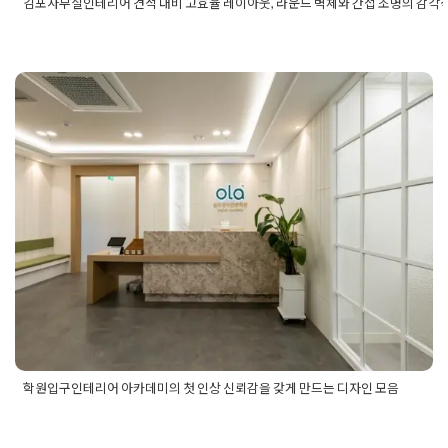
김포사무실인테리어 견적 대비 고효율 레이아웃, 라운드 벽체와 간접 조명의 감각
Posted in
사무실인테리어
Tagged
간접조명인테리어
,
고급사무실
리어
,
고효율레이아웃
,
기업사무실디자인
,
김포사무실인테리어
,
김
피스인테리어
,
김포인테리어업체
,
김포인테리어전문
,
김포지식산
학원입구인테리어 아카데미의 첫
인테리어
,
라운드벽체
,
맞춤형오피스디자인
,
사무실가벽공사
,
사무
사추천
,
사무실리모델링
,
사무실인테리어견적
,
사무실인테리어추
인상 신뢰감을 갖게 만드는 디자
무실조명설계
,
실용적인오피스
,
오피스레이아웃
,
오피스브랜딩
,
오
파사드
,
오피스휴게실
,
유리파티션시공
,
입구인테리어
,
카페테리아
인 모음
리어
,
트렌디한사무실
,
폰부스제작
,
합리적인인테리어비용
,
화이트
인테리어
,
휴게공간디자인
Posted on
2025년 8월 28일
by
강
학원입구인테리어 아카데미의 첫 인상 신뢰감을 갖게 만드는 디자인 모음
Posted in
학원인테리어
Tagged
로비인테리어
,
아카데미디자인
,
아카데미인테리어디자인
,
아카데미입구인테리어
,
입구인테리