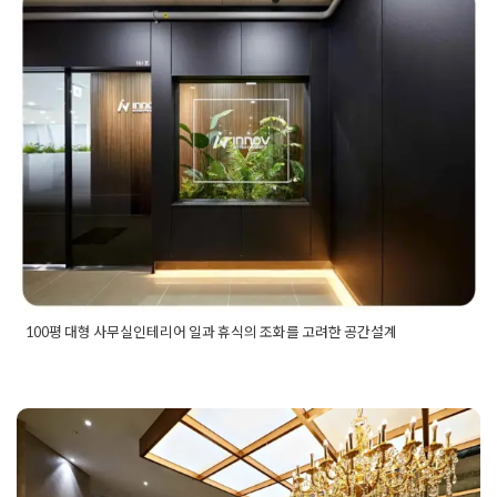
100평 대형 사무실인테리어 일
입구인테리어
,
입구인테리어견적
,
입구인테리어공사
,
입구인테
리어시공
,
지식산업센터인테리어
,
지식산업센터인테리어공사
,
과 휴식의 조화를 고려한 공간설
파사드인테리어
,
파사드인테리어견적
,
파사드인테리어시공
,
파
사드인테리어시공업체
계
Posted on
2024년 1월 9일
by
DOPAMIN
100평 대형 사무실인테리어 일과 휴식의 조화를 고려한 공간설계
Posted in
사무실인테리어
Tagged
100평대인테리어
,
100평사
무실인테리어
,
100평인테리어
,
대표실인테리어
,
로비인테리어
,
사무공간인테리어
,
사무살레이아웃
,
사무실3d디자인
,
사무실공
입구 리셉션 로비인테리어 원하
사
,
사무실디자인
,
사무실배치도
,
사무실설계도
,
사무실유리가벽
,
사무실인테리어견적
,
사무실인테리어디자인
,
사무실인테리어비
는 분위기에 맞춤공간으로
용
,
사무실인테리어업체
,
사무실입구인테리어
,
사무실조명공사
,