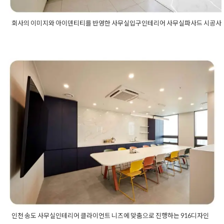
회사의 이미지와 아이덴티티를 반영한 사무실입구인테리어 사무실파사드 시공사
Posted in
사무실인테리어
Tagged
로비인테리어
,
사무실가벽
,
사
실가벽공사
,
사무실로비
,
사무실로비인테리어
,
사무실복도
,
사무실
도인테리어
,
사무실부분공사
,
사무실사인물
,
사무실아트얼
,
사무실
인천 송도 사무실인테리어 클라
트월
,
사무실아트월인테리어
,
사무실유리가벽
,
사무실유리룸
,
사무
인테리어
,
사무실인테리어견적
,
사무실인테리어비용
,
사무실인테
이언트 니즈에 맞춤으로 진행하
어업체
,
사무실입구
,
사무실입구공사
,
사무실입구인테리어
,
사무실
사드
,
사무실파사드공사
,
오피스인테리어
,
입구인테리어
,
지식산업
는 916디자인
터인테리어
,
지식산업센터인테리어견적
,
지식산업센터인테리어비
용
,
지식산업센터인테리어업체
,
지식산업센터파사드
,
파사드공사
,
Posted on
2023년 2월 22일
by
DOPAMIN
사드인테리어
,
회사사무실인테리어
,
회사사인물
,
회사인테리어
인천 송도 사무실인테리어 클라이언트 니즈에 맞춤으로 진행하는 916디자인