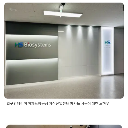
어
,
학원디자인
,
학원로비인테리어
,
학원인테리어
,
학원인테리어
입구인테리어 아파트형공장 지식
디자인
,
학원입구인테리어
산업센터 파사드 시공에 대한 노
하우
Posted on
2024년 12월 10일
by
희을 윤
입구인테리어 아파트형공장 지식산업센터 파사드 시공에 대한 노하우
Posted in
사무실인테리어
Tagged
사무실인테리어
,
사무실인테
리어공사
,
사무실인테리어시공
,
사무실인테리어업체
,
사무실입
구인테리어
,
사무실입구인테리어견적
,
아파트형공장인테리어
,