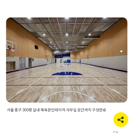
Posted in
사무실인테리어
Tagged
대표실인테리어
,
로비인테리
어
,
사무공간인테리어
,
사무실3d디자인
,
사무실디자인
,
사무실레
이아웃
,
사무실로비
,
사무실아트월
,
사무실인테리어
,
사무실인테
서울 중구 300평 실내 체육관인
리어견적
,
사무실인테리어비교견적
,
사무실인테리어비용
,
사무
실인테리어업체
,
사무실입구인테리어
,
사무실카페테리아
,
사무
테리어 사무실 공간까지 구성완
실파사드
,
사장실인테리어
,
송도인테리어
,
송도인테리어업체
,
업
무공간인테리어
,
오피스인테리어
,
인천사무실인테리어
,
인천인
료
테리어
,
인천인테리어업체
,
인테리어견적
,
인테리어비교견적
,
인
테리어비용
,
인테리어업체
,
인테리어회사
,
임원실인테리어
,
입구
Posted on
2022년 5월 18일
by
DOPAMIN
인테리어
,
카페테리아인테리어
,
회사인테리어
서울 중구 300평 실내 체육관인테리어 사무실 공간까지 구성완료
Posted in
사무실인테리어
Tagged
300평사무실인테리어
,
300
평인테리어
,
건축면허인테리어
,
농구장인테리어
,
대기실인테리
어
,
대형사무실인테리어
,
대형체육관인테리어
,
라운지인테리어
,