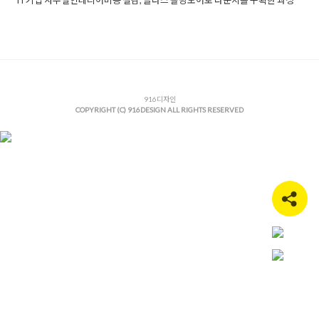
IT기업 사무실인테리어비용 절감, 글라스 폴딩도어로 라운지를 구획한 과정
Posted in
사무실인테리어
Tagged
90평사무실인테리어
,
it사무
실인테리어
,
가변형가벽
,
강남사무실인테리어
,
글라스폴딩도어
,
노출천장인테리어
,
대형사무실인테리어
,
미팅룸인테리어
,
바닥
카펫타일
,
사무실라운지
,
사무실리모델링
,
사무실인테리어
,
사무
실인테리어견적
,
사무실인테리어비용
,
사무실인테리어추천
,
사
무실회의실
,
성수동사무실인테리어
916디자인
,
성수동인테리어업체
,
성수
COPYRIGHT (C) 916DESIGN ALL RIGHTS RESERVED
사무실인테리어
,
오피스인테리어
,
유리인테리어
,
인테리어도장
,
지새인테리어
,
지식산업센터인테리어
,
컬러조닝
,
탕비실인테리
어
,
템바보드인테리어
,
파사드디자인
,
회사입구인테리어