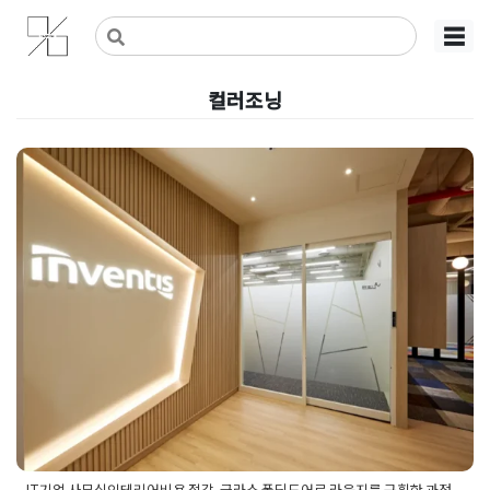
Skip
사무실인테리어 디자인 공사 비용견적 플랫폼
사무실인테리어 916
☰
to
content
컬러조닝
IT기업 사무실인테리어비용 절
감, 글라스 폴딩도어로 라운지를
구획한 과정
Posted on
2026년 6월 17일
by
강