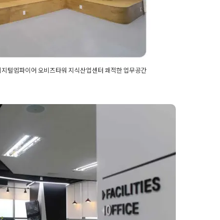
 디지털엠파이어 오비즈타워 지식산업센터 쾌적한 업무공간
무실인테리어
,
군포인테리어
,
군포지식산업센터
베이
,
스마트베이2차인테리어
,
안양사무실인테
양지식산업센터인테리어
,
오비즈타워
,
오비즈
인의 오피스 회사인테리어 공
식산업센터인테리어
,
평촌사무실인테리어
,
평
AMIN