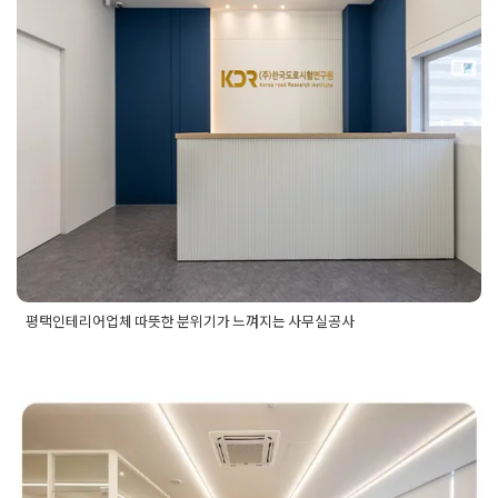
가 느껴지는 사무실공사
Posted on
2024년 10월 8일
by
DOPAMIN
평택인테리어업체 따뜻한 분위기가 느껴지는 사무실공사
Posted in
사무실인테리어
Tagged
깔끔한느낌사무실인테리어
,
따뜻한분위기사무실
,
사무실공간활용
,
아트월포인트사무실
,
연
구소사무실
,
우드톤사무실
,
지속가능한디자인
,
평택사무실
,
평택
천안 30평 사무실인테리어 깔끔
사무실인테리어
,
평택인테리어
,
평택인테리어업체
,
화이트톤사
무실
,
환경친화적디자인
함과 포인트 컬러의 조화