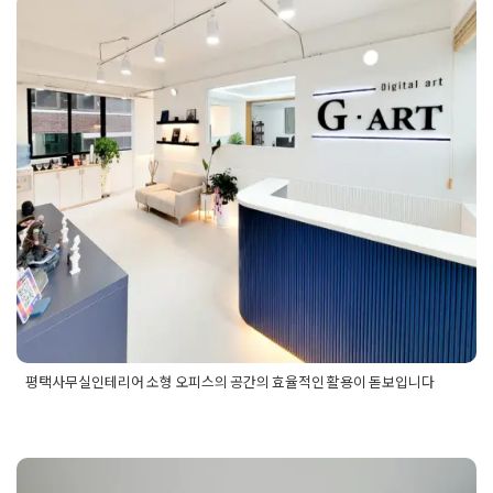
평택사무실인테리어 소형 오피스
테리어
,
평택인테리어리모델링
,
평택인테리어비용
의 공간의 효율적인 활용이 돋보
입니다
Posted on
2024년 12월 3일
by
지은 김
평택사무실인테리어 소형 오피스의 공간의 효율적인 활용이 돋보입니다
Posted in
사무실인테리어
Tagged
40평사무실
,
40평사무실인
테리어업체
,
공간활용
,
사무실
,
사무실인테리어
,
사무실인테리어
견적
,
사무실인테리어공사
,
사무실인테리어비교
,
사무실인테리
어업체
,
소형오피스
,
소형오피스디자인
,
소형오피스인테리어
,
평