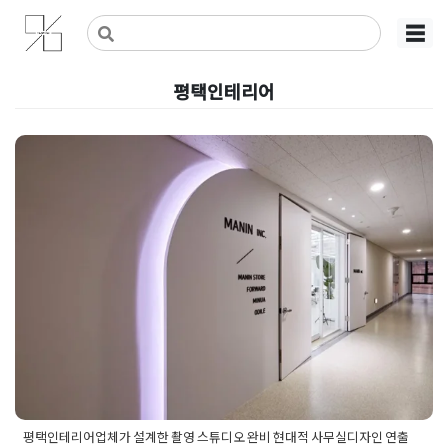
Skip
사무실인테리어 디자인 공사 비용견적 플랫폼
사무실인테리어 916
☰
to
content
평택인테리어
평택인테리어업체가 설계한 촬영
스튜디오 완비 현대적 사무실디
자인 연출
Posted on
2025년 12월 3일
by
강
평택인테리어업체가 설계한 촬영 스튜디오 완비 현대적 사무실디자인 연출