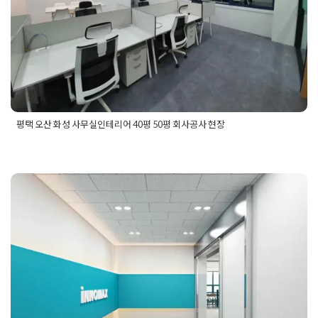
평택 오산 화성 사무실인테리어 40평 50평 회사공사 현장
Posted in
사무실인테리어
Tagged
50평사무실인테리어
,
60평
사무실인테리어
,
70평사무실인테리어
,
동탄사무실인테리어
,
사
무실3d
,
사무실공사
,
사무실기술자
,
사무실디자인
,
사무실레이아
아파트형공장 지식센터 80평 사
웃
,
사무실레이아웃디자인
,
사무실인테리어
,
사무실작업자
,
사무
실카페테리아
,
서평택사무실인테리어
,
수원사무실인테리어
,
안
무실인테리어 3d 제안자료
산사무실인테리어
,
안양사무실인테리어
,
영통사무실인테리어
,
오산사무실인테리어
,
오산인테리어
,
평택사무실공사
,
평택사무
Posted on
2019년 10월 25일
by
DOPAMIN
실인테리어
,
평택인테리어
,
평택회사인테리어
,
향남사무실인테
리어
,
화성사무실인테리어
,
화성인테리어
,
회사인테리어