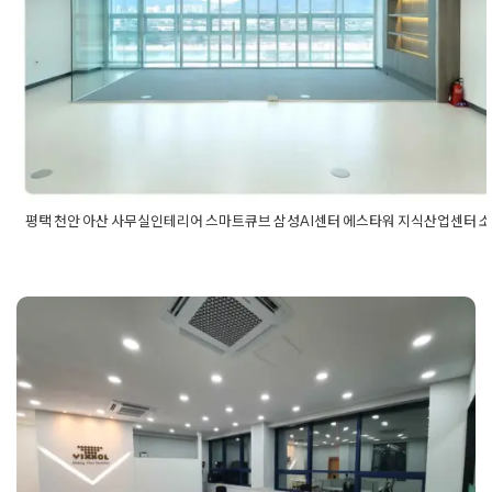
평택 천안 아산 사무실인테리어 스마트큐브 삼성AI센터 에스타워 지식산업센터 소
Posted in
사무실인테리어
Tagged
30평사무실인테리어
,
사무실인
센터
,
삼성AI센터인테리어
,
소형사무실인테리어\
,
스마트큐브인테
브지식산업센터
,
아산사무실인테리어
,
아산인테리어
,
아산지식산
평택 오산 화성 사무실인테리어
에스타워인테리어
,
에스타워지식산업센터
,
에스타워지식산업센터
스인테리어
,
지식산업센터인테리어
,
천안사무실인테리어
,
천안인
40평 50평 회사공사 현장
식산업센터인테리어
,
평택사무실인테리어
,
평택인테리어
,
평택지
리어
Posted on
2020년 7월 31일
by
DOPAMIN