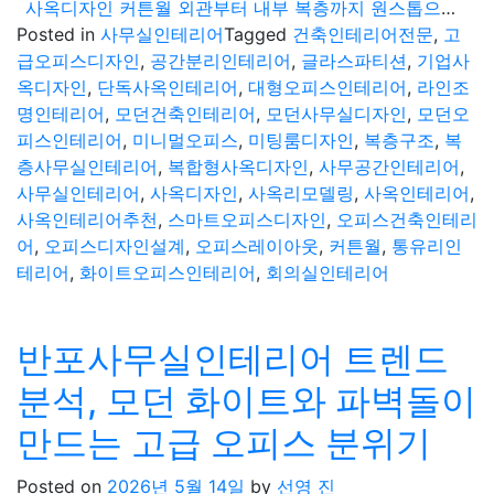
사옥디자인 커튼월 외관부터 내부 복층까지 원스톱으로 연출한 모던 오피스 건축 인테리어
Posted in
사무실인테리어
Tagged
건축인테리어전문
,
고
급오피스디자인
,
공간분리인테리어
,
글라스파티션
,
기업사
옥디자인
,
단독사옥인테리어
,
대형오피스인테리어
,
라인조
명인테리어
,
모던건축인테리어
,
모던사무실디자인
,
모던오
피스인테리어
,
미니멀오피스
,
미팅룸디자인
,
복층구조
,
복
층사무실인테리어
,
복합형사옥디자인
,
사무공간인테리어
,
사무실인테리어
,
사옥디자인
,
사옥리모델링
,
사옥인테리어
,
사옥인테리어추천
,
스마트오피스디자인
,
오피스건축인테리
어
,
오피스디자인설계
,
오피스레이아웃
,
커튼월
,
통유리인
테리어
,
화이트오피스인테리어
,
회의실인테리어
반포사무실인테리어 트렌드
분석, 모던 화이트와 파벽돌이
만드는 고급 오피스 분위기
Posted on
2026년 5월 14일
by
선영 진