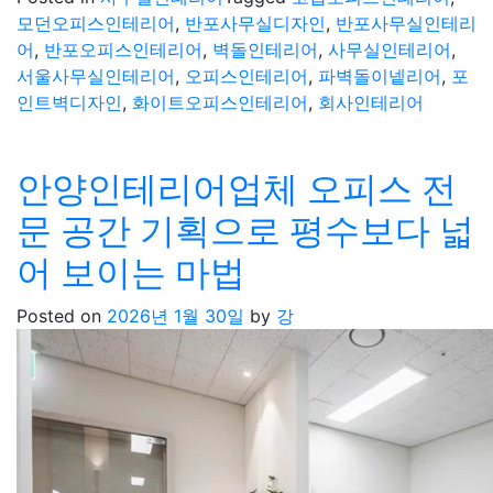
모던오피스인테리어
,
반포사무실디자인
,
반포사무실인테리
어
,
반포오피스인테리어
,
벽돌인테리어
,
사무실인테리어
,
서울사무실인테리어
,
오피스인테리어
,
파벽돌이넽리어
,
포
인트벽디자인
,
화이트오피스인테리어
,
회사인테리어
안양인테리어업체 오피스 전
문 공간 기획으로 평수보다 넓
어 보이는 마법
Posted on
2026년 1월 30일
by
강