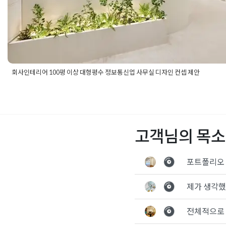
회사인테리어 100평 이상 대형평수 정보통신업 사무실 디자인 컨셉 제안
Posted in
Office
Tagged
100평사무실인테리어
,
IT회사인테리어
,
평수사무실인테리어
,
사무실공사
,
사무실아트월
,
사무실유리가벽
,
테리어견적
,
사무실인테리어공사
,
사무실인테리어비용
,
사무실인
업체
,
사무실인테리어전문
,
사무실입구인테리어
,
사무실플랜테리
고객님의 목소
어
,
정보통신업회사인테리어
,
회사인테리어