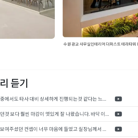
수원 광교 사무실인테리어 더퍼스트 테라타워 
대형사무실인테리어
,
대형
Posted in
사무실인테리어
Tagged
I
사무실인테리어
,
사무실인
광교인테리어
,
기업인테리어
,
수원더
테리어시공
,
사무실인테리어
원테라타워인테리어
,
영통테라타워인
어
,
정보통신업사무실인테리
인테리어
리 듣기
포트폴리오 중에서도 타사 대비 상세하게 진행되는것 같다는 느낌을 많이 받았습니다. 시공 기반과 디자인기반의 인테리어 회사의 차이점을 알게되었는데 인테리어 디자인 기반의 회사와의 컨텍이 굉장히 만족스러웠습니다.
제가 생각했던것 보다 훨씬 마감이 멋있게 잘 나왔습니다. 바닥 이라던지 벽지색상 그리고 통유리로 추천 해주신것도 참 좋았습니다. 916의 노하우를 잘 살려서 공사는 잘 마무리 된것 같습니다.
전체적으로 보여주셨던 컨셉이 너무 마음에 들었고 실장님께서 개인적으로 만족감 있는 공사를 하고 있다는 느낌이 좋았습니다.