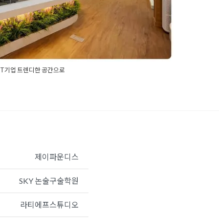
IT기업 트렌디한 공간으로
T기업인테리어
,
IT회사인테리어
,
광교사무실인테리어
,
퍼스트인테리어
,
수원사무실인테리어
,
수원인테리어
,
수
테리어
,
오피스인테리어
,
현대테라타워인테리어
,
회사
제이파운디스
SKY 논술구술학원
라티에프스튜디오