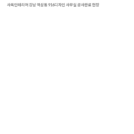
사옥인테리어 강남 역삼동 916디자인 사무실 공사완료 현장
Posted in
Office
Tagged
강남사무실인테리어
,
강남인테리어
,
강
업체
,
강남인테리어잘하는곳
,
건물외관공사
,
사무실공사
,
사무실인
무실인테리어업체
,
사무실전체공사
,
사옥공사
,
사옥인테리어
,
사옥
역삼동사무실인테리어
,
회사사옥인테리어