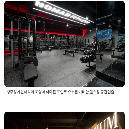
장인테리어
,
부산상가헬스장인테리어디자인
,
부산헬스장디자
청주상가인테리어 조명과 색다른
인
,
부산헬스장인테리어
포인트 요소를 가미한 헬스장 공
간연출
Posted on
2025년 10월 27일
by
희을 윤
청주상가인테리어 조명과 색다른 포인트 요소를 가미한 헬스장 공간연출
Posted in
Fitness
Tagged
상가헬스장인테리어
,
청주상가인테리
어
,
청주상가인테리어업체
,
청주상가헬스장인테리어
,
청주헬스
장상가인테리어
,
청주헬스장인테리어
,
청주헬스장인테리어업
부산상가인테리어 업체 헬스장
체
,
헬스장공간연출
,
헬스장상가인테리어
,
헬스장인테리어
,
헬스
장인테리어디자인
,
헬스장조명인테리어
,
헬스장포인트요소