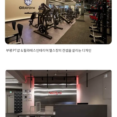
테리어
,
화성피티샵인테리어
,
화성헬스장인테리어
부평 PT샵 & 필라테스인테리어 헬스장의 컨셉을 살리는 디자인
Posted in
Fitness
Tagged
pt샵
,
pt샵인테리어
,
PT샵인테리어업
체
,
PT샵전문인테리어
,
PT샵창업
,
부평PT샵
,
부평PT샵인테리
어
,
부평상가인테리어
,
부평인테리어
,
부평피티샵
,
부평피티샵인
은평구 PT샵인테리어 블랙과 레
테리어
,
부평필라테스
,
부평필라테스인테리어
,
부평헬스장
,
부평
헬스장인테리어
,
요가원인테리어
,
탈의실인테리어
,
피티샵인테
드의 조화가 인상적인 헬스장디
리어
,
피티샵인테리어업체
,
피티샵전문인테리어
,
피티샵창업
,
필
라테스
,
필라테스인테리어
,
필라테스전문인테리어
,
헬스장
,
헬스
자인
장인테리어
,
헬스장인테리어업체
,
헬스장전문인테리어
,
헬스장
창업
Posted on
2022년 3월 7일
by
DOPAMIN