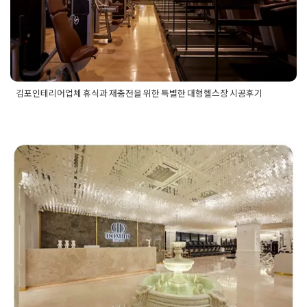
김포인테리어업체 휴식과 재충전을 위한 특별한 대형헬스장 시공후기
Posted in
Fitness
Tagged
김포인테리어견적
,
김포인테리어업
체
,
김포헬스장인테리어시공
,
김포헬스장추천
,
대형헬스장시공
,
대형헬스장인테리어
,
헬스장공사견적
,
헬스장리모델링비용
,
헬
수원 100평대 대형 피트니스인
스장리모델링시공
,
헬스장인테리어
테리어 전문적인 수원인테리어업
체의 결과물
Posted on
2023년 11월 10일
by
DOPAMIN