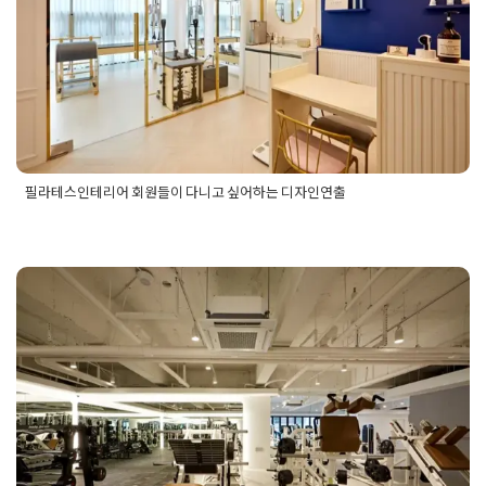
필라테스인테리어 회원들이 다니고 싶어하는 디자인연출
Posted in
Fitness
Tagged
필라테스인테리어
,
필라테스인테리어
견적
,
필라테스인테리어견적서
,
필라테스인테리어디자인
,
필라
테스인테리어비용
,
필라테스인테리어업체
,
필라테스인테리어업
헬스장인테리어 공간별 디자인
체추천
,
필라테스인테리어연출
,
필라테스인테리어추천
팁
Posted on
2025년 7월 15일
by
혜은 장