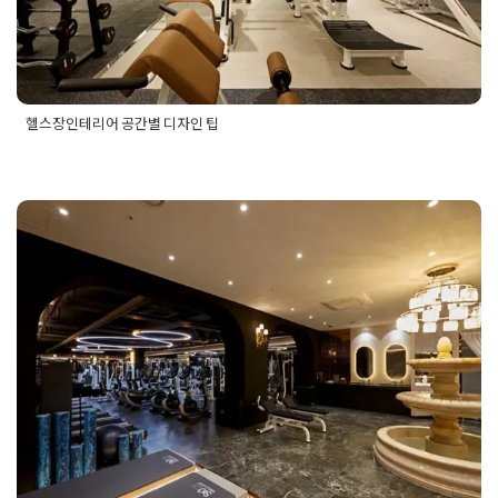
헬스장인테리어 공간별 디자인 팁
Posted in
Fitness
Tagged
헬스장디자인추천
,
헬스장인테리어
,
헬스장인테리어견적
,
헬스장인테리어견적서
,
헬스장인테리어디
자인
,
헬스장인테리어비용
,
헬스장인테리어업체
,
헬스장인테리
역삼동인테리어 회원들이 만족하
어업체추천
,
헬스장인테리어추천
는 헬스장 레이아웃
Posted on
2025년 7월 9일
by
혜은 장