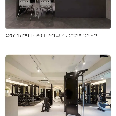
은평구 PT샵인테리어 블랙과 레드의 조화가 인상적인 헬스장디자인
Posted in
Fitness
Tagged
3D아이소
,
PT샵3D디자인
,
PT샵개
업
,
pt샵공사
,
PT샵디자인
,
pt샵인테리어
,
PT샵창업
,
PT샵컨셉
,
리셉션인테리어
,
아트월인테리어
,
은평구PT샵인테리어
,
은평구
강남 서초구 헬스장인테리어 40
인테리어
,
은평구헬스장인테리어
,
은평인테리어
,
은평인테리어
업체
,
인테리어3D아이소
,
파사드인테리어
,
피트니스인테리어
,
평 PT샵 소형공간도 트렌디하게
피티샵공사
,
피티샵디자인
,
피티샵인테리어
,
피티샵인테리어견
적
,
피티샵인테리어업체
,
피티샵창업
,
헬스장3D디자인
,
헬스장
Posted on
2022년 3월 6일
by
DOPAMIN
공사
,
헬스장디자인
,
헬스장리셉션
,
헬스장아트월
,
헬스장인테리
어
,
헬스장인테리어겨넞ㄱ
,
헬스장인테리어견적
,
헬스장인테리
어비용
,
헬스장인테리어업체
,
헬스장컨셉
,
헬스장파사드
,
휘트니
스인테리어