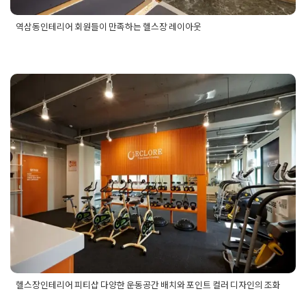
역삼동인테리어 회원들이 만족하는 헬스장 레이아웃
Posted in
Fitness
Tagged
역삼동인테리어
,
역삼동인테리어디자
인
,
역삼동인테리어레이아웃
,
역삼동인테리어비용
,
역삼동인테
리어업체
,
역삼동인테리어업체추천
,
역삼동인테리어추천
,
역삼
헬스장인테리어 피티샵 다양한
동헬스장인테리어
,
역삼동헬스장인테리어레이아웃
,
역삼동헬스
장인테리어추천
운동공간 배치와 포인트 컬러 디
자인의 조화
Posted on
2025년 7월 1일
by
선영 진
헬스장인테리어 피티샵 다양한 운동공간 배치와 포인트 컬러 디자인의 조화
Posted in
Fitness
Tagged
피티샵디자인
,
피티샵인테리어
,
피티