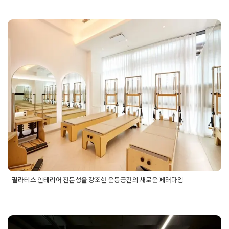
샵인테리어공간배치
,
피티샵인테리어디자인
,
피티샵포인트컬러
디자인
,
헬스장디자인
,
헬스장인테리어
,
헬스장인테리어공간배
필라테스 인테리어 전문성을 강
치
,
헬스장인테리어디자인
,
헬스장포인트컬러디자인
조한 운동공간의 새로운 페러다
임
Posted on
2025년 6월 25일
by
희을 윤
필라테스 인테리어 전문성을 강조한 운동공간의 새로운 페러다임
Posted in
Fitness
Tagged
상가인테리어
,
운동공간인테리어
,
필
라테스
,
필라테스업체
,
필라테스인테리어
,
필라테스인테리어공
사
,
필라테스인테리어시공
,
필라테스인테리어업체
,
필라테스인
테리어전문업체