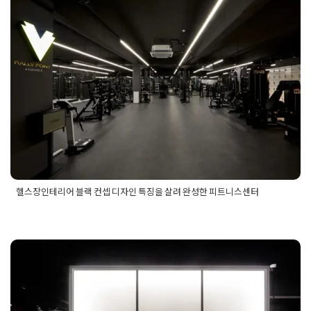
헬스장인테리어 블랙 컨셉 디자
인 특징을 살려 완성한 피트니스
센터
Posted on
2025년 6월 25일
by
선영 진
헬스장인테리어 블랙 컨셉 디자인 특징을 살려 완성한 피트니스센터
Posted in
Fitness
Tagged
피트니스센터디자인
,
피트니스센터블
랙컨셉디자인
,
피트니스센터블랙컨셉인테리어
,
피트니스센터인
테리어
,
헬스장디자인
,
헬스장블랙컨셉디자인
,
헬스장블랙컨셉
pt샵인테리어 수원 영통 헬스장
인테리어
,
헬스장인테리어
,
헬스장인테리어디자인
리모델링 시공 포트폴리오