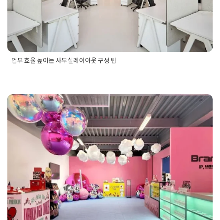
업무 효율 높이는 사무실레이아웃 구성 팁
Posted in
사무실인테리어
Tagged
사무실레이아웃
,
사무실레이
아웃구성
,
사무실레이아웃구성팁
,
사무실레이아웃시공
,
사무실
레이아웃시공후기
,
사무실레이아웃업체
,
사무실레이아웃업체추
부스인테리어 팝업스토어 제작부
천
,
사무실레이아웃업체후기
,
사무실레이아웃추천
,
사무실레이
아웃팁
,
사무실레이아웃팁추천
,
사무실레이아웃후기
터 설계 시공 원스톱으로 진행해
보세요.
Posted on
2025년 11월 21일
by
혜은 장