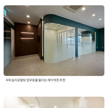
인테리어시공업체
,
체육관인테리어시공후기
,
체육관인테리어업
사무실리모델링 업무효율 올리는
체
,
체육관인테리어업체시공
,
체육관인테리어업체추천
,
체육관
인테리어업체후기
,
체육관인테리어추천
,
체육관인테리어추천업
레이아웃 추천
체
,
체육관인테리어후기
Posted on
2025년 12월 24일
by
혜은 장
사무실리모델링 업무효율 올리는 레이아웃 추천
Posted in
사무실인테리어
Tagged
사무실리모데링디자인
,
사무
실리모델링
,
사무실리모델링견적
,
사무실리모델링견적서
,
사무
실리모델링레이아웃
,
사무실리모델링비용
,
사무실리모델링시
정형외과인테리어 수술실 입원실
공
,
사무실리모델링시공업체
,
사무실리모델링업체
,
사무실리모