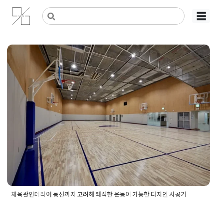
Skip
사무실인테리어 디자인 공사 비용견적 플랫폼
사무실인테리어 916
☰
to
content
체육관인테리어 동선까지 고려해
쾌적한 운동이 가능한 디자인 시
공기
Posted on
2025년 12월 29일
by
혜은 장
체육관인테리어 동선까지 고려해 쾌적한 운동이 가능한 디자인 시공기
Posted in
사무실인테리어
Tagged
체육관인테리어
,
체육관인테
리어디자인
,
체육관인테리어비용
,
체육관인테리어시공
,
체육관