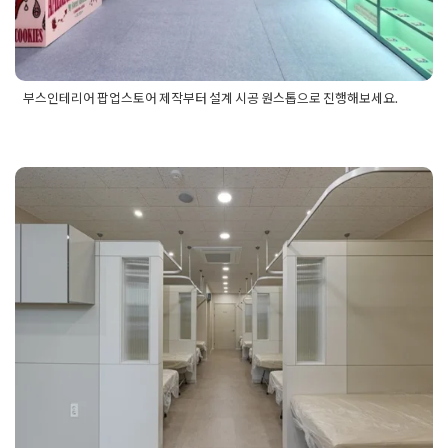
부스인테리어 팝업스토어 제작부터 설계 시공 원스톱으로 진행해보세요.
Posted in
팝업스토어인테리어
Tagged
부스시공
,
부스인테리어
,
부스인테리어견적
,
부스인테리어비용
,
부스인테리어시공
,
부스
인테리어업체
,
부스인테리어업체후기
,
부스인테리어제작
,
부스
병원인테리어전문업체를 꼭 선택
인테리어후기
,
부스제작
,
부스제작시공
,
팝업스토어시공
,
팝업스
토어인테리어
,
팝업스토어인테리어시공
,
팝업스토어인테리어업
해야 하는 이유
체
,
팝업스토어인테리어제작
,
팝업스토어인테리어후기
,
팝업스
토어제작
Posted on
2025년 11월 21일
by
혜은 장