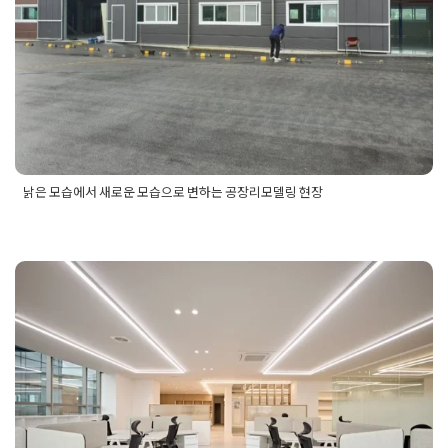
낡은 모습에서 새로운 모습으로 변하는 공장리모델링 현장
Posted in
공장인테리어 리모델링 공사
Tagged
공장리모델링
,
공장리모델링견적
,
공장리모델링공사
,
공장리모델링공사업체
,
공장리모델링공사후기
,
공장리모델링비용
,
공장리모델링업체
,
업무 효율 높이는 사무실레이아
공장리모델링업체견적
,
공장리모델링업체비용
,
공장리모델링업
체후기
,
공장리모델링현장
,
공장리모델링현장후기
,
공장리모델
웃 구성 팁
링후기
Posted on
2025년 11월 25일
by
혜은 장