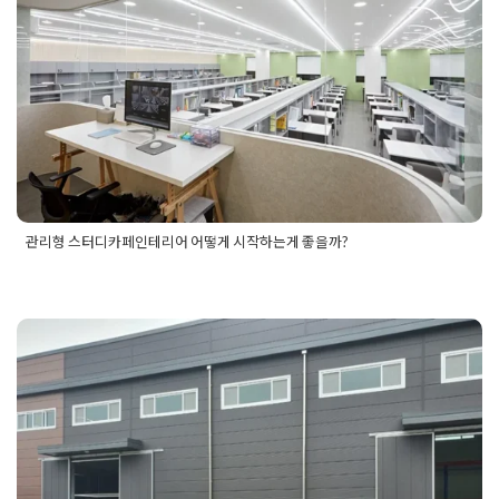
Posted on
2025년 11월 26일
by
혜은 장
관리형 스터디카페인테리어 어떻게 시작하는게 좋을까?
Posted in
학원인테리어
Tagged
관리형스터디카레인테리어후
기
,
관리형스터디카페
,
관리형스터디카페디자인
,
관리형스터디
카페인테리어
,
관리형스터디카페인테리어견적
,
관리형스터디카
낡은 모습에서 새로운 모습으로
페인테리어견적서
,
관리형스터디카페인테리어비용
,
관리형스터
디카페인테리어업체
,
관리형스터디카페인테리어업체후기
,
관리
변하는 공장리모델링 현장
형스터디카페창업
,
대형스터디카페인테리어
,
스터디카페인테리
어
,
스터디카페인테리어견적
,
스터디카페인테리어비용
,
스터디
Posted on
2025년 11월 25일
by
혜은 장
카페인테리어후기