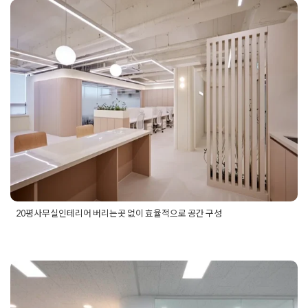
체리어업체시공후기
,
덕양구인테리어업체
,
덕양구인테리어업체
20평사무실인테리어 버리는곳
견적
,
덕양구인테리어업체견적서
,
덕양구인테리어업체디자인
,
덕양구인테리어업체디자인추천
,
덕양구인테리어업체디지안후
없이 효율적으로 공간 구성
기
,
덕양구인테리어업체비용
,
덕양구인테리어업체시공
,
덕양구
인테리어업체추천
,
덕양구인테리어업체후기
Posted on
2025년 12월 5일
by
혜은 장
20평사무실인테리어 버리는곳 없이 효율적으로 공간 구성
Posted in
사무실인테리어
Tagged
20평사무실인테리어
,
20평
사무실인테리어견적
,
20평사무실인테리어견적서
,
20평사무실
인테리어공간
,
20평사무실인테리어공간구성
,
20평사무실인테
잠실리모델링 직원들 동선 고려
리어디자인
,
20평사무실인테리어레이아웃
,
20평사무실인테리
어비용
,
20평사무실인테리어시공
,
20평사무실인테리어시공후