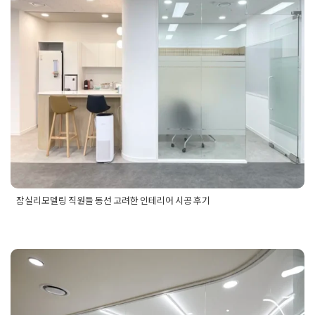
한 인테리어 시공 후기
기
,
20평사무실인테리어업체
,
20평사무실인테리어업체추천
,
20
평사무실인테리어업체후기
,
20평사무실인테리어추천
,
20평사
Posted on
2025년 12월 5일
by
혜은 장
무실인테리어후기
잠실리모델링 직원들 동선 고려한 인테리어 시공 후기
Posted in
사무실인테리어
Tagged
잠실리모델링
,
잠실리모델링
견적
,
잠실리모델링비용
,
잠실리모델링시공
,
잠실리모델링업체
,
잠실리모델링업체견적
,
잠실리모델링업체비용
,
잠실리모델링업
관리형 스터디카페인테리어 어떻
체추천
,
잠실리모델링인테리어
,
잠실리모델링인테리어시공
,
잠
실리모델링인테리어시공후기
,
잠실리모델링후기
,
잠실인테리
게 시작하는게 좋을까?
어
,
잠실인테리어시공
,
잠실인테리어후기