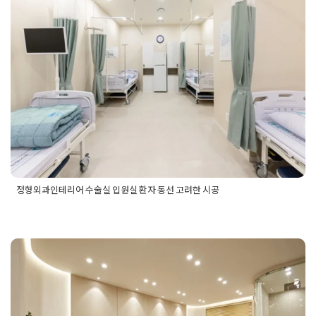
델링업체추천
,
사무실리모델링업체후기
,
사무실리모델링추천
,
환자 동선 고려한 시공
사무실리모델링후기
Posted on
2025년 12월 23일
by
혜은 장
정형외과인테리어 수술실 입원실 환자 동선 고려한 시공
Posted in
병원인테리어
Tagged
정형외과수술실인테리어
,
정형
외과인테리어
,
정형외과인테리어견적
,
정형외과인테리어견적
서
,
정형외과인테리어동선
,
정형외과인테리어동선설계
,
정형외
피부과인테리어 편안한 공간으로
과인테리어비용
,
정형외과인테리어시공
,
정형외과인테리어시공
후기
,
정형외과인테리어업체
,
정형외과인테리어업체비용
,
정형
연출한 포트폴리오
외과인테리어업체후기
,
정형외과인테리어예산
,
정형외과인테리
어평당견적
,
정형외과인테리어평당비용
,
정형외과인테리어후