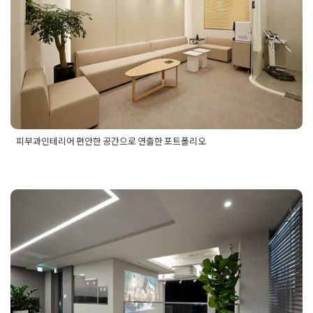
Posted on
2025년 12월 12일
by
혜은 장
기
,
정형외과입원실인테리어
피부과인테리어 편안한 공간으로 연출한 포트폴리오
Posted in
병원인테리어
Tagged
피부과인테리어
,
피부과인테리
어견적
,
피부과인테리어견적서
,
피부과인테리어공간
,
피부과인
테리어공간연출
,
피부과인테리어디자인
,
피부과인테리어비용
,
사옥인테리어 디자인과 견적 전
피부과인테리어시공
,
피부과인테리어시공후기
,
피부과인테리어
업체
,
피부과인테리어업체비용
,
피부과인테리어업체추천
,
피부
문업체에 맡겨야 후회가 없습니
과인테리어연출
,
피부과인테리어추천
,
피부과인테리어포트폴리
오
,
피부과인테리어후기
다.
Posted on
2025년 12월 12일
by
혜은 장