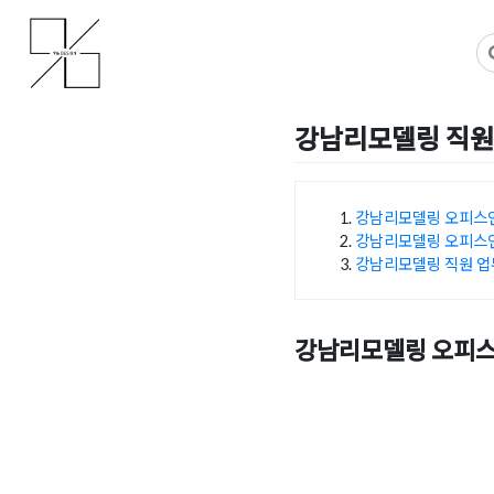
Skip
사무실인테리어 디자인 공사 비용견적 플랫폼
사무실인테리어 916
to
content
강남리모델링 직원
Posted on
2025년 1월 9일
강남리모델링 오피스
강남리모델링 오피스
목차
강남리모델링 직원 업
강남리모델링 오피