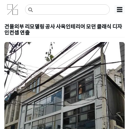
Skip
사무실인테리어 디자인 공사 비용견적 플랫폼
사무실인테리어 916
☰
to
content
건물외부 리모델링 공사 사옥인테리어 모던 클래식 디자
인컨셉 연출
Posted on
2020년 5월 24일
by
DOPAMIN