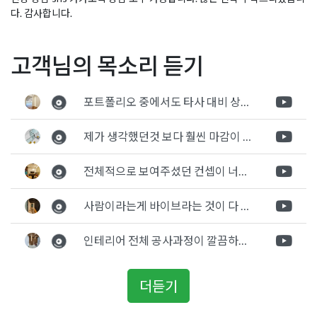
다. 감사합니다.
Posted in
사무실인테리어
Tagged
10평사무실인테리어
,
15평사
글
법률사무소 변호사 사무실
세무사 노무사 사무실인테
고객님의 목소리 듣기
무실인테리어
,
20평사무실인테리어
,
30평사무실인테리어
,
office
,
인테리어 공사 마감현장
리어 웨인스코팅 포인트마
officedesign
,
officeinterior
,
광명사무실인테리어
,
마포사무실인
탐
감
테리어
,
사무공간인테리어
,
사무실
,
사무실공간인테리어
,
사무실공
포트폴리오 중에서도 타사 대비 상세하게 진행되는것 같다는 느낌을 많이 받았습니다. 시공 기반과 디자인기반의 인테리어 회사의 차이점을 알게되었는데 인테리어 디자인 기반의 회사와의 컨텍이 굉장히 만족스러웠습니다.
색
사
,
사무실시공
,
서울사무실인테리어
,
소형사무실인테리어
,
신촌사
무실인테리어
,
업무공간인테리어
,
영등포사무실인테리어
,
작은사
제가 생각했던것 보다 훨씬 마감이 멋있게 잘 나왔습니다. 바닥 이라던지 벽지색상 그리고 통유리로 추천 해주신것도 참 좋았습니다. 916의 노하우를 잘 살려서 공사는 잘 마무리 된것 같습니다.
무실인테리어
,
홍대사무실인테리어
전체적으로 보여주셨던 컨셉이 너무 마음에 들었고 실장님께서 개인적으로 만족감 있는 공사를 하고 있다는 느낌이 좋았습니다.
사람이라는게 바이브라는 것이 다 있고 뽐어져 나오는 에너지가 있다고 생각을 합니다. 사람이 가장중요하기 때문에 처음 만났을때 실장님의 에너지가 좋았고 첫인상으로 업체를 선정하게 되었습니다.
인테리어 전체 공사과정이 깔끔하게 진행이 되었고 공사 후 A/S도 빠르게 충실하게 진행을 해주셨습니다.
더듣기