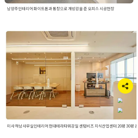
남양주인테리어 화이트톤과 통창으로 개방감을 준 오피스 시공현장
Posted in
사무실인테리어
Tagged
공간활용
,
남양주
,
남양주사
무실
,
남양주사무실시공
,
남양주사무실인테리어
,
남양주사무실
인테리어추천
,
남양주사옥
,
남양주인테리어
,
낭양주사옥디지자
인추천
,
사무실공간활용
,
사무실디자인추천
,
사옥디자인
,
사옥디
자인추천
,
시공현장
,
자연광사무실
,
화이트톤사무실
미사 하남사무실인테리어 현대테라타
일 센텀비즈 지식산업센터 20평 30평
사진행
Posted on
2021년 1월 27일
by
DOPAMIN
미사 하남사무실인테리어 현대테라타워감일 센텀비즈 지식산업센터 20평 30평 
Posted in
사무실인테리어
Tagged
20평사무실인테리어
,
30평사