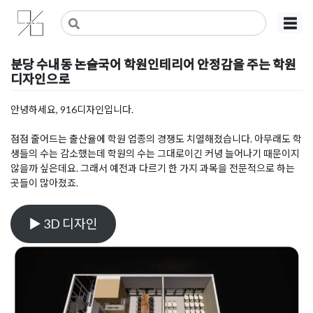
Skip
사무실인테리어 디자인 공사 비용견적 플랫폼
사무실인테리어 916
☰
to
content
분당 수내동 논술국어 학원인테리어 안정감을 주는 학원
디자인으로
Posted on
2023년 12월 4일
by
DOPAMIN
안녕하세요, 916디자인입니다.
점점 줄어드는 출산율에 학원 업종의 경쟁도 치열해졌습니다. 아무래도 학
생들의 수는 감소했는데 학원의 수는 그대로이긴 커녕 늘어나기 때문이지
않을까 싶은데요. 그래서 예전과 다르기 한 가지 과목을 전문적으로 하는
곳들이 많아졌죠.
▶ 3D 디자인