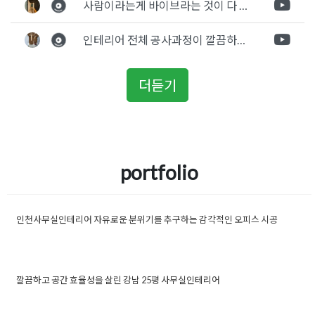
사람이라는게 바이브라는 것이 다 있고 뽐어져 나오는 에너지가 있다고 생각을 합니다. 사람이 가장중요하기 때문에 처음 만났을때 실장님의 에너지가 좋았고 첫인상으로 업체를 선정하게 되었습니다.
인테리어 전체 공사과정이 깔끔하게 진행이 되었고 공사 후 A/S도 빠르게 충실하게 진행을 해주셨습니다.
더듣기
portfolio
인천사무실인테리어 자유로운 분위기를 추구하는 감각적인 오피스 시공
Posted in
사무실인테리어
Tagged
감각적인사무실인테리
어
,
감각적인오피스디자인
,
사무실디자인시공
,
사무실인테
인천사무실인테리어 자유로운 분
리어시공
,
인천사무실인테리어
,
인천사무실인테리어시공
위기를 추구하는 감각적인 오피스
깔끔하고 공간 효율성을 살린 강남 25평 사무실인테리어
Posted in
사무실인테리어
Tagged
20평사무실
시공
인테리어
,
25평사무실
,
25평사무실인테리어
,