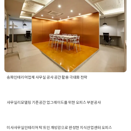
테리어시공사례
,
인테리어시공사례
송파인테리어업체 사무실 공사 공간
활용 극대화 전략
Posted on
2025년 9월 30일
by
선영 진
송파인테리어업체 사무실 공사 공간 활용 극대화 전략
Posted in
사무실인테리어
Tagged
송파사무실인테리어
,
송파사
무실인테리어공사
,
송파사무실인테리어공사업체
,
송파사무실인
테리어업체
,
송파인테리어
,
송파인테리어공사
,
송파인테리어공
사무실리모델링 기존공간 업그레이드를 위한 오피스 부분공사
사업체
,
송파인테리어업체
Posted in
사무실인테리어
Tagged
리모델링부분공
사
,
리모델링업체
,
사무실리모델리업체
,
사무실리모
사무실리모델링 기존공간 업
델링
,
사무실부분공사
,
사무실부분리모델링
,
오피스
그레이드를 위한 오피스 부분
미사사무실인테리어 탁 트인 개방감으로 완성한 지식산업센터 오피스
리모델링
,
오피스리모델링업체
,
오피스부분공사
,
오