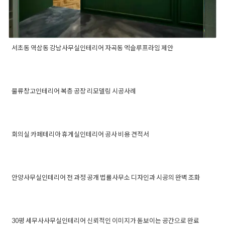
서초동 역삼동 강남사무실인테리어 자곡동 엑슬루프라임 제안
Posted in
사무실인테리어
Tagged
강남사무실인테리어
,
엑슬루
프라임인테리어
,
역삼동사무실인테리어
,
자곡동사무실인테리
어
,
자곡동지식센터인테리어
,
지식산업센터인테리어
,
지식센터
물류창고인테리어 복층 공장 리모델링 시공사례
인테리어
Posted in
사무실인테리어
Tagged
공장
리모델링
,
공장리모델링업체
,
공장인테
물류창고인테리어 복
리어공사
,
리모델링인테리어
,
물류창고
층 공장 리모델링 시공
회의실 카페테리아 휴게실인테리어 공사 비용 견적서
인테리어
,
복층공사시공
,
복층공장리모
Posted in
사무실인테리어
Tagged
미팅룸인
사례
델링
,
복층공장인테리어
,
복층인테리어
,
테리어
,
사무실견적
,
사무실공사견적
,
사무실
회의실 카페테리아 휴게
복층인테리어공사
,
사무실인테리어
,
사
카페테리아인테리어
,
회의실견적
,
회의실인
무실인테리어업체
,
창고인테리어
,
창고
실인테리어 공사 비용 견
안양사무실인테리어 전 과정 공개 법률사무소 디자인과 시공의 완벽 조화
Posted on
2024년 8월 14일
by
테리어
인테리어업체
Posted in
사무실인테리어
Tagged
법률사무소디자인
,
법률
적서
DOPAMIN
사무소인테리어디자인
,
사무실디자인
,
사무실인테리어디자
안양사무실인테리어 전 과정 공개
인
,
안양법률사무소시공
,
안양법률사무소인테리어
,
안양사
법률사무소 디자인과 시공의 완벽
30평 세무사사무실인테리어 신뢰적인 이미지가 돋보이는 공간으로 완료
Posted on
2022년 2월 4일
by
DOPAMIN
무실시공
,
안양사무실인테리어
,
안양사무실인테리어시공