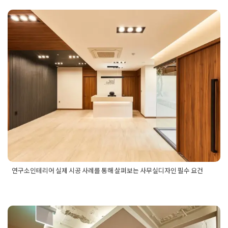
깔끔하고 공간 효율성을 살
25평인테리어
,
강남사무실
,
강남사무실인테리
린 강남 25평 사무실인테
Posted on
2025년 9월 4일
by
강
어
,
강남인테리어
,
강남인테리어업체
,
건물인테
리어
리어
,
사무공간인테리어
,
사무실공사
,
사무실유
연구소인테리어 실제 시공 사례를 통
리가벽
,
사무실유리룸
,
사무실인테리어
,
사무실
인테리어견적
,
사무실인테리어비교견적
,
사무
해 살펴보는 사무실디자인 필수 요건
Posted on
2021년 12월 27일
by
DOPAMIN
실인테리어비용
,
사무실전문인테리어
,
소형사
무실인테리어
,
소형회사인테리어
,
오피스인테
Posted on
2025년 9월 22일
by
강
리어
,
유리가벽인테리어
,
인테리어견적비교
,
인
테리어비교견적
,
회사인테리어
,
회의실인테리
어
연구소인테리어 실제 시공 사례를 통해 살펴보는 사무실디자인 필수 요건
Posted in
사무실인테리어
Tagged
사무실디자인
,
사무실디자인
시공사례
,
사무실디자인필수요건
,
사무실시공사례
,
사무실인테
리어디자인
,
연구사무실디자인
,
연구사무실인테리어
,
연구소인
테리어
,
연구소인테리어디자인
,
연구소인테리어시공
,
연구소인