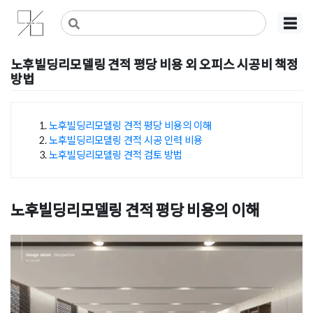
Skip
사무실인테리어 디자인 공사 비용견적 플랫폼
사무실인테리어 916
☰
to
content
노후빌딩리모델링 견적 평당 비용 외 오피스 시공비 책정
방법
Posted on
2025년 7월 22일
by
강
노후빌딩리모델링 견적 평당 비용의 이해
노후빌딩리모델링 견적 시공 인력 비용
목차
노후빌딩리모델링 견적 검토 방법
노후빌딩리모델링 견적 평당 비용의 이해