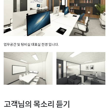
업무공간 및 탕비실 대표실 전경 입니다.
Posted in
사무실인테리어
Tagged
사무실디자인
,
사무실레이아웃
,
글
강동구 미사 하남사무실인
멋진예쁜 오피스인테리어
고객님의 목소리 듣기
사무실책상배치
,
업무공간배치
테리어 송파 오피스 회사 공
트랜드 회사 사무실공사 전