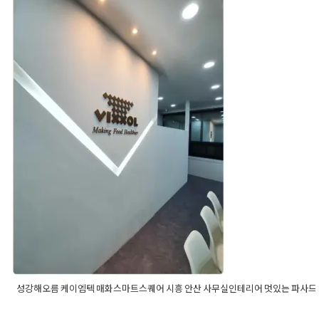
디자인
,
사무실인테리어
,
오피스디자인
,
오피스인테리어
,
회의실
디자인
,
회의실인테리어
성강해오름 케이엠텍 매화스마트스퀘
어 시흥 안산 사무실인테리어 멋있는 
사드로
Posted on
2022년 1월 25일
by
DOPAMIN
성강해오름 케이엠텍 매화스마트스퀘어 시흥 안산 사무실인테리어 멋있는 파사드
Posted in
사무실인테리어
Tagged
매화스마트스퀘어인테리어
,
사