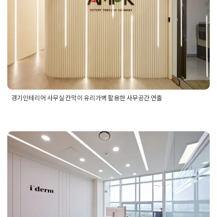
벽 활용한 사무공간 연출
Posted on
2024년 7월 12일
by
DOPAMIN
경기인테리어 사무실 칸막이 유리가벽 활용한 사무공간 연출
Posted in
사무실인테리어
Tagged
경기사무실인테리어
,
경기인
테리어
,
경기인테리어공사
,
경기인테리어시공
,
경기인테리어업
체
,
사무공간연출
,
사무실가벽공사
,
사무실유리가벽
,
사무실유리
가벽공사
,
사무실인테리어
,
사무실인테리어공사
,
사무실인테리
어비용
,
사무실인테리어업체
,
사무실칸막이
,
사무실칸막이공사
용산인테리어 디자인 잘 뽑고 시공 잘
하는 서울 업체는 여기
Posted on
2025년 7월 25일
by
혜은 장