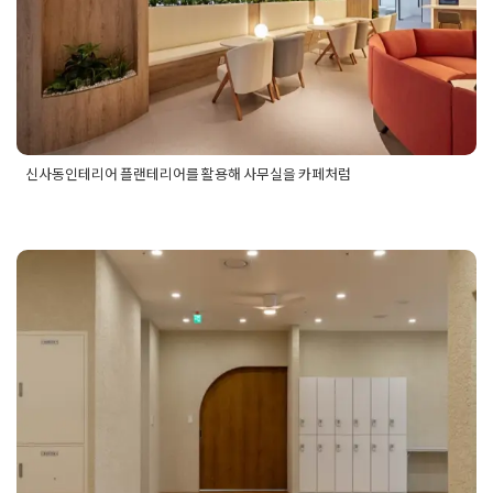
Posted on
2025년 7월 8일
by
혜은 장
신사동인테리어 플랜테리어를 활용해 사무실을 카페처럼
Posted in
사무실인테리어
Tagged
신사동사무실인테리어
,
신사
동사무실인테리어디자인
,
신사동사무실인테리어비용
,
신사동사
무실인테리어업체
,
신사동사무실인테리어업체추천
,
신사동인테
리어
,
신사동인테리어견적
,
신사동인테리어견적서
,
신사동인테
리어디자인
,
신사동인테리어비용
,
신사동인테리어업체
고양인테리어 사무실 전문업체의 향
동테라타워 오피스 공간 시공
Posted on
2023년 1월 11일
by
DOPAMIN