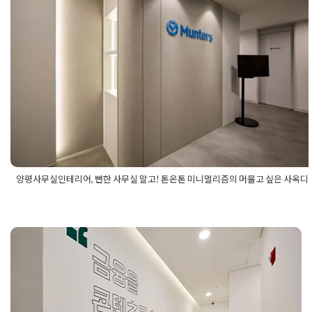
양평사무실인테리어, 뻔한 사무실 말고
톤온톤 미니멀리즘의 머물고 싶은 사
디자인
Posted on
2026년 5월 15일
by
강
양평사무실인테리어, 뻔한 사무실 말고! 톤온톤 미니멀리즘의 머물고 싶은 사옥디
Posted in
사무실인테리어
Tagged
간접조명디자인
,
감성사무실
,
사무실인테리어
,
고급사무실인테리어
,
라운드벽인테리어
,
모던사
인테리어
,
미니멀리즘인테리어
,
브랜딩인테리어
,
사무실공사
,
사무
자인
,
사무실리모델링
,
사무실인테리어견적
,
사무실인테리어추천
,
디자인
,
사옥인테리어
,
상업공간인테리어
,
양평사무실디자인
,
양평
판교인테리어잘하는곳 공간별 특징
실인테리어
,
양평인테리어
,
업무공간디자인
,
예쁜사무실
,
오피스디
인
,
오피스레이아웃
,
오피스리모델링
,
인테리어디자인
,
조명인테리
을 살린 사무실 디자인 설계
탕비실인테리어
,
톤온톤인테리어
,
회의실인테리어