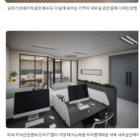
오피스인테리어 같은 평수도 더 넓게 보이는 기적의 사무실 공간설계 디자인 방법
Posted in
사무실인테리어
Tagged
넓어보이는사무실인테리어
,
넓
어보이는오피스인테리어
,
사무실공간설계
,
사무실공간설계디자
인
,
사무실인테리어
,
사무실인테리어디자인
,
오피스공간설계
,
오피
스공간설계디자인
,
오피스인테리어
,
오피스인테리어디자인
마곡 지식산업센터 강서 IT밸리 가양
벤처타운 사옥 사무실인테리어 3D디
사완료
Posted on
2022년 5월 2일
by
DOPAMIN
마곡 지식산업센터 강서 IT밸리 가양 테크노타운 우리벤처타운 사옥 사무실인테리