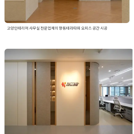
고양인테리어 사무실 전문업체의 향동테라타워 오피스 공간 시공
Posted in
사무실인테리어
Tagged
고양사무실인테리어
,
고양인
테리어
,
고양인테리어업체
,
고양인테리어잘하는곳
,
사무실인테
리어업체
,
사무실인테리어전문업체
,
오피스인테리어
오피스인테리어 같은 평수도 더 넓게
보이는 기적의 사무실 공간설계 디자
인 방법
Posted on
2025년 5월 23일
by
강