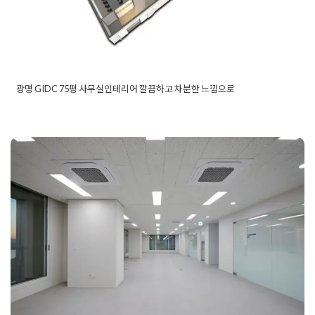
광명 GIDC 75평 사무실인테리어 깔끔하고 차분한 느낌으로
Posted in
사무실인테리어
Tagged
70평사무실인테리어
,
75평
사무실인테리어
,
80평사무실인테리어
,
광명사무실인테리어
,
광
명인테리어
,
광명인테리어업체
,
광명지식산업센터
,
광명지식산
업센터인테리어
,
대표실인테리어
,
대형사무실인테리어
,
대형인
테리어
,
미팅룸인테리어
,
사무공간인테리어
,
사무실인테리어
,
사
부산사무실인테리어 공간분리로 실
무실인테리어견적
,
사무실인테리어비용
,
사장실인테리어
,
업무
공간인테리어
,
오피스인테리어
,
인테리어견적
,
인테리어비용
,
인
용적인 오피스공간을 완성한 시공사
테리어회사
,
지식산업센터인테리어
,
회의실인테리어
례
Posted on
2024년 1월 22일
by
미경 소