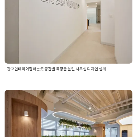
Posted on
2024년 10월 14일
by
DOPAMIN
판교인테리어잘하는곳 공간별 특징을 살린 사무실 디자인 설계
Posted in
사무실인테리어
Tagged
사무실공사
,
사무실디자인
,
사무실디자인설계
,
사무실인테리어
,
사무실인테리어견적
,
사무
실인테리어공사
,
사무실인테리어비용
,
사무실인테리어업체
,
오
피스인테리어
,
판교사무실공사
,
판교사무실인테리어
,
판교사무
실인테리어업체
,
판교오피스인테리어
,
판교인테리어
,
판교인테
신사동인테리어 플랜테리어를 활용
리어공사
,
판교인테리어시공업체
,
판교인테리어업체
,
판교인테
리어잘하는곳
,
회사인테리어
,
회사인테리어업체
해 사무실을 카페처럼