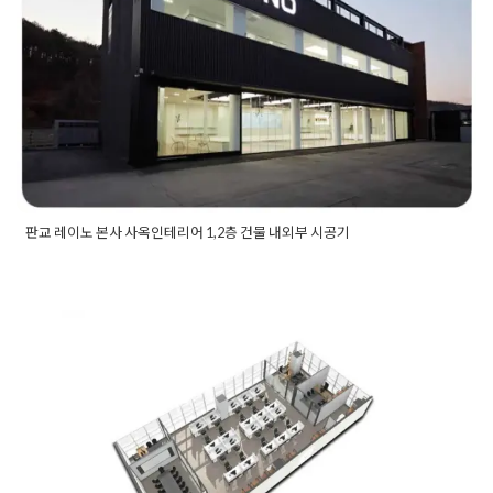
Posted on
2022년 12월 30일
by
DOPAMIN
판교 레이노 본사 사옥인테리어 1,2층 건물 내외부 시공기
Posted in
사무실인테리어
Tagged
LAB인테리어
,
건물리모델링
,
건물리모델링견적
,
건물리모델링비용
,
건물인테리어
,
건물인테
리어견적
,
건물인테리어비용
,
기업인테리어
,
대기업인테리어
,
대
형사무실인테리어
,
복층사무실공사
,
복층사무실인테리어
,
복층
인테리어
,
본사사옥
,
본사인테리어
,
사무실리모델링견적
,
사무실
광명 GIDC 75평 사무실인테리어 깔
리모델링비용
,
사무실복층인테리어
,
사무실인테리어견적
,
사무
실인테리어비용
,
사옥인테리어
,
작업실인테리어
,
판교사무실
,
판
끔하고 차분한 느낌으로
교사무실인테리어
,
판교인테리어
,
판교인테리어업체
,
회사사옥
,
회사인테리어
Posted on
2022년 7월 21일
by
DOPAMIN