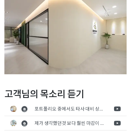
Posted in
Office
Tagged
사무실인테리어
글
강남 다이닝 레스토랑인테
회사인테리어 광명 gidc 지
고객님의 목소리 듣기
리어 현대적인 디자인으로
식산업센터 사무실 특색있
탐
시공완료
는 구조
포트폴리오 중에서도 타사 대비 상세하게 진행되는것 같다는 느낌을 많이 받았습니다. 시공 기반과 디자인기반의 인테리어 회사의 차이점을 알게되었는데 인테리어 디자인 기반의 회사와의 컨텍이 굉장히 만족스러웠습니다.
색
제가 생각했던것 보다 훨씬 마감이 멋있게 잘 나왔습니다. 바닥 이라던지 벽지색상 그리고 통유리로 추천 해주신것도 참 좋았습니다. 916의 노하우를 잘 살려서 공사는 잘 마무리 된것 같습니다.