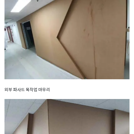
외부 파사드 목작업 마무리