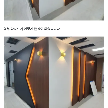
외부 파사드가 이렇게 완성이 되었습니다.