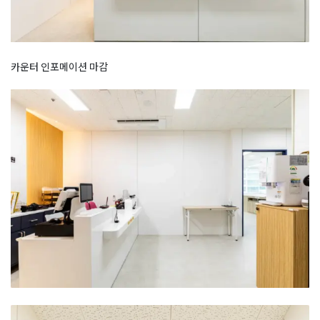
카운터 인포메이션 마감