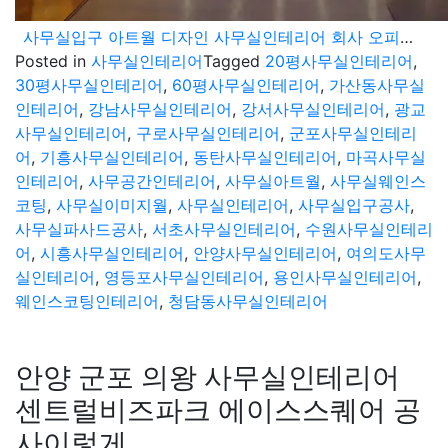
사무실입구 아트월 디자인 사무실인테리어 회사 오피스공사 현장 입니다.
Posted in
사무실인테리어
Tagged
20평사무실인테리어
,
30평사무실인테리어
,
60평사무실인테리어
,
가산동사무실
인테리어
,
강남사무실인테리어
,
강서사무실인테리어
,
광교
사무실인테리어
,
구로사무실인테리어
,
군포사무실인테리
어
,
기흥사무실인테리어
,
동탄사무실인테리어
,
마곡사무실
인테리어
,
사무공간인테리어
,
사무실아트월
,
사무실웨인스
코팅
,
사무실이미지월
,
사무실인테리어
,
사무실입구공사
,
사무실파사드공사
,
서초사무실인테리어
,
수원사무실인테리
어
,
시흥사무실인테리어
,
안양사무실인테리어
,
여의도사무
실인테리어
,
영등포사무실인테리어
,
용인사무실인테리어
,
웨인스코팅인테리어
,
청담동사무실인테리어
안양 군포 의왕 사무실인테리어
센트럴비즈파크 에이스스퀘어 공
사이렇게