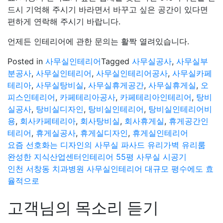
드시 기억해 주시기 바라면서 바꾸고 싶은 공간이 있다면
편하게 연락해 주시기 바랍니다.
언제든 인테리어에 관한 문의는 활짝 열려있습니다.
Posted in
사무실인테리어
Tagged
사무실공사
,
사무실부
분공사
,
사무실인테리어
,
사무실인테리어공사
,
사무실카페
테리아
,
사무실탕비실
,
사무실휴게공간
,
사무실휴게실
,
오
피스인테리어
,
카페테리아공사
,
카페테리아인테리어
,
탕비
실공사
,
탕비실디자인
,
탕비실인테리어
,
탕비실인테리어비
용
,
회사카페테리아
,
회사탕비실
,
회사휴게실
,
휴게공간인
테리어
,
휴게실공사
,
휴게실디자인
,
휴게실인테리어
글
요즘 선호화는 디자인의 사무실 파사드 유리가벽 유리룸
완성한 지식산업센터인테리어 55평 사무실 시공기
탐
인천 서창동 치과병원 사무실인테리어 대규모 평수에도 효
색
율적으로
고객님의 목소리 듣기