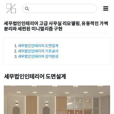
Skip
사무실인테리어 디자인 공사 비용견적 플랫폼
사무실인테리어 916
☰
to
content
세무법인인테리어 고급 사무실 리모델링, 유동적인 가벽
분리와 세련된 미니멀리즘 구현
Posted on
2026년 6월 2일
by
강
세무법인인테리어 도면설계
세무법인인테리어 기초공사
목차
세무법인인테리어 감각완성
세무법인인테리어 도면설계