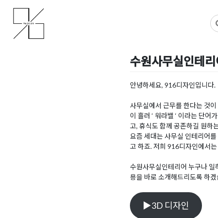
Skip
사무실인테리어 디자인 공사 비용견적 플랫폼
사무실인테리어 916
to
content
수원사무실인테리어
Posted on
2023년 8월 9일
안녕하세요, 916디자인입니다.
사무실에서 근무를 한다는 것이
이 흘러 ‘ 워라밸 ‘ 이라는 
고, 휴식도 함께 공존하길 원하
요즘 세대는 사무실 인테리어를
고 하죠. 저희 916디자인에서
수원사무실인테리어 누구나 일하
용을 바로 소개해드리도록 하겠
▶3D 디자인