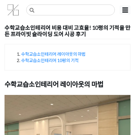
Skip
사무실인테리어 디자인 공사 비용견적 플랫폼
사무실인테리어 916
☰
to
content
수학교습소인테리어 비용 대비 고효율! 10평의 기적을 만
든 프라이빗 슬라이딩 도어 시공 후기
Posted on
2026년 2월 11일
by
강
수학교습소인테리어 레이아웃의 마법
수학교습소인테리어 10평의 기적
목차
수학교습소인테리어 레이아웃의 마법