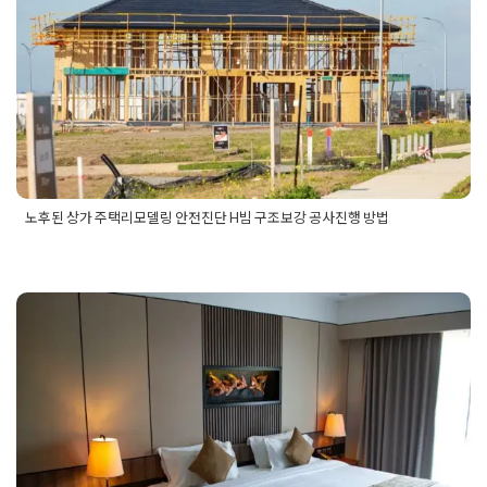
Posted on
2025년 8월 11일
by
선영 진
노후된 상가 주택리모델링 안전진단 H빔 구조보강 공사진행 방법
Posted in
용도변경 인허가 정보
Tagged
상가주택H빔공사
,
상가
주택구조보강공사
,
상가주택리모델링
,
상가주택리모델링공사
,
상가주택리모델링안전진단
,
주택구조보강공사
,
주택리모델링
,
주택리모델링H빔공사
,
주택리모델링공사
,
주택리모델링구조보
강
,
주택리모델링안전진단
모텔리모델링업체 건축 설비 인허가
까지 가능한 업체를 선정하세요
Posted on
2025년 8월 18일
by
희을 윤