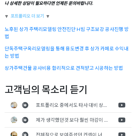
나 상세한 상담이 필요하다면 언제든 문의바랍니다.
🔽
포트폴리오 더 보기
🔽
노후된 상가 주택리모델링 안전진단 H빔 구조보강 공사진행 방
법
단독주택구옥리모델링을 통해 용도변경 후 상가 카페로 수익내
는 방법
상가주택건물 공사비용 합리적으로 견적받고 시공하는 방법
Posted in
용도변경 인허가 정보
Tagged
HACCP건축인테리어
,
글
빌딩건물 외벽리모델링 대
광교인테리어 업종에 맞는
고객님의 목소리 듣기
HACCP시설기준
,
식품제조가공업
,
식품제조가공업허가
,
해썹건
수선공사 인허가 대상과 공
디자인 제안과 확실한 시공
축인테리어
,
해썹시설기준인테리어
탐
사진행과정 신고절차
은 이곳입니다.
포트폴리오 중에서도 타사 대비 상세하게 진행되는것 같다는 느낌을 많이 받았습니다. 시공 기반과 디자인기반의 인테리어 회사의 차이점을 알게되었는데 인테리어 디자인 기반의 회사와의 컨텍이 굉장히 만족스러웠습니다.
색
제가 생각했던것 보다 훨씬 마감이 멋있게 잘 나왔습니다. 바닥 이라던지 벽지색상 그리고 통유리로 추천 해주신것도 참 좋았습니다. 916의 노하우를 잘 살려서 공사는 잘 마무리 된것 같습니다.
전체적으로 보여주셨던 컨셉이 너무 마음에 들었고 실장님께서 개인적으로 만족감 있는 공사를 하고 있다는 느낌이 좋았습니다.