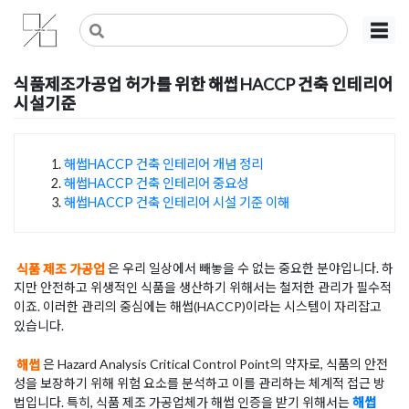
Skip
사무실인테리어 디자인 공사 비용견적 플랫폼
사무실인테리어 916
☰
to
content
식품제조가공업 허가를 위한 해썹HACCP 건축 인테리어
시설기준
Posted on
2025년 8월 12일
by
희을 윤
해썹HACCP 건축 인테리어 개념 정리
해썹HACCP 건축 인테리어 중요성
목차
해썹HACCP 건축 인테리어 시설 기준 이해
식품 제조 가공업
은 우리 일상에서 빼놓을 수 없는 중요한 분야입니다. 하
지만 안전하고 위생적인 식품을 생산하기 위해서는 철저한 관리가 필수적
이죠. 이러한 관리의 중심에는 해썹(HACCP)이라는 시스템이 자리잡고
있습니다.
해썹
은 Hazard Analysis Critical Control Point의 약자로, 식품의 안전
성을 보장하기 위해 위험 요소를 분석하고 이를 관리하는 체계적 접근 방
법입니다. 특히, 식품 제조 가공업체가 해썹 인증을 받기 위해서는
해썹