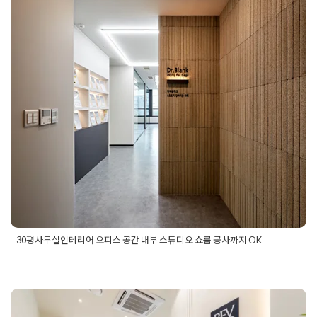
어
,
90평사무실인테리어
,
office
,
officedesign
,
officedesigner
,
officeinterior
,
법무법인인테리어
,
변호사사무실인테리어
,
복층
30평사무실인테리어 오피스 공간 내
사무실인테리어
,
분당사무실인테리어
,
사무실디자인
,
사무실인
테리어
,
사무실인테리어비용
,
사무실인테리어설계
,
사옥인테리
부 스튜디오 쇼룸 공사까지 OK
어
,
성남사무실인테리어
,
세무사사무실인테리어
,
아파트형공장
,
아파트형공장공사
,
여행사인테리어
,
예쁜사무실인테리어
,
좁은
Posted on
2023년 9월 21일
by
DOPAMIN
사무실인테리어
,
지식센터
,
판교사무실인테리어
30평사무실인테리어 오피스 공간 내부 스튜디오 쇼룸 공사까지 OK
Posted in
사무실인테리어
Tagged
30평대사무실인테리어
,
30
평사무실공사
,
30평사무실인테리어
,
30평오피스인테리어
,
사무
실인테리어
,
사무실전시공간
,
쇼룸인테리어
,
스튜디오인테리어
,
오피스인테리어
,
오피스전시공간