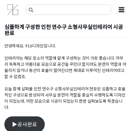
Skip
사무실인테리어 디자인 공사 비용견적 플랫폼
사무실인테리어 916
☰
to
content
심플하게 구성한 인천 연수구 소형사무실인테리어 시공
완료
Posted on
2021년 1월 20일
by
DOPAMIN
안녕하세요. 916디자인입니다.
인테리어는 해당 장소의 역할에 맡게 구성하는 것이 가장 좋습니다. 아무
리 독특하고 아름다운 모습으로 공간을 꾸민다 할지라도 본연의 역할과 어
울리지 않거나 동선의 효율이 떨어진다면 제대로 이루어진 인테리어라고
할 수 없겠죠.
오늘 함께 살펴볼 인천 연수구 소형사무실인테리어 현장은 심플하고 효율
적인 구성으로 완성되어 사무실 본연의 역할을 충실히 수행하도록 디자인
이 되었는데, 어떤 모습으로 시공이 되었는지 한번 살펴보도록 하겠습니
다.
▶공사완료