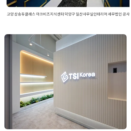
고양 삼송듀클래스 아크비즈지식센터 덕양구 일산사무실인테리어 세무법인 공사
Posted in
사무실인테리어
Tagged
고양사무실인테리어
,
고양인테
업인테리어
,
덕양구인테리어
,
사무실인테리어
,
삼송듀클래스
,
삼송
스인테리어
,
세무법인인테리어
,
세무사사무실인테리어
,
아크비즈
아크비즈지식센터
,
아크비즈지식센터인테리어
,
오피스인테리어
,
실인테리어
,
일산인테리어
,
지식산업센터인테리어
,
회사인테리어
공장사무실인테리어 사무동 오피스
내부 설계부터 공사까지
Posted on
2024년 9월 27일
by
DOPAMIN