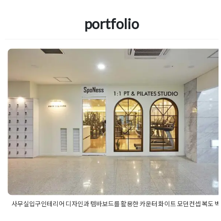
portfolio
사무실입구인테리어 디자인과 템바보
활용한 카운터 화이트 모던컨셉 복도 
연출
Posted on
2020년 2월 5일
by
DOPAMIN
사무실입구인테리어 디자인과 템바보드를 활용한 카운터 화이트 모던컨셉 복도 벽
Posted in
사무실인테리어
Tagged
사무실공사
,
사무실벽인테리어