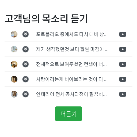
Posted in
사무실인테리어
Tagged
대표실인테리어
,
사무실인테리
글
문정동 사무실인테리어 테
입구가 멋있는 사무실 오피
고객님의 목소리 듣기
어
,
사무실인테리어견적
,
사무실인테리어비용
,
소형사무실인테리
라타워 2 지식산업센터 오피
스인테리어 회사공사
어
,
소형오피스인테리어
,
연수구인테리어
,
연수구인테리어업체
,
오
탐
스 공간을 효율적으로 활용
피스인테리어
,
인천사무실인테리어
,
인천인테리어
,
인천인테리어
포트폴리오 중에서도 타사 대비 상세하게 진행되는것 같다는 느낌을 많이 받았습니다. 시공 기반과 디자인기반의 인테리어 회사의 차이점을 알게되었는데 인테리어 디자인 기반의 회사와의 컨텍이 굉장히 만족스러웠습니다.
색
업체
,
임원실인테리어
,
회사인테리어
,
회의실인테리어
한 현장
제가 생각했던것 보다 훨씬 마감이 멋있게 잘 나왔습니다. 바닥 이라던지 벽지색상 그리고 통유리로 추천 해주신것도 참 좋았습니다. 916의 노하우를 잘 살려서 공사는 잘 마무리 된것 같습니다.
전체적으로 보여주셨던 컨셉이 너무 마음에 들었고 실장님께서 개인적으로 만족감 있는 공사를 하고 있다는 느낌이 좋았습니다.
사람이라는게 바이브라는 것이 다 있고 뽐어져 나오는 에너지가 있다고 생각을 합니다. 사람이 가장중요하기 때문에 처음 만났을때 실장님의 에너지가 좋았고 첫인상으로 업체를 선정하게 되었습니다.
인테리어 전체 공사과정이 깔끔하게 진행이 되었고 공사 후 A/S도 빠르게 충실하게 진행을 해주셨습니다.
더듣기