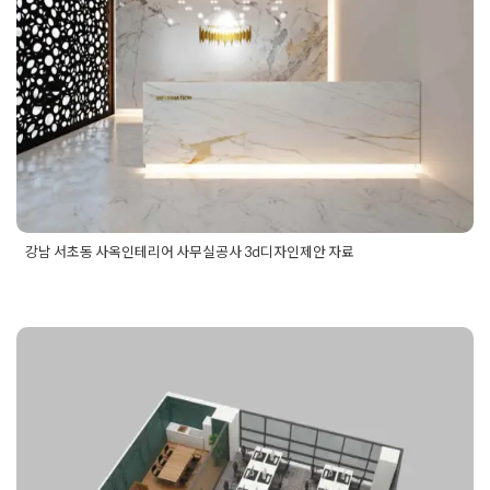
사 3d디자인제안 자료
Posted on
2020년 2월 10일
by
DOPAMIN
강남 서초동 사옥인테리어 사무실공사 3d디자인제안 자료
Posted in
사무실인테리어
Tagged
건물사옥공사
,
대형사무실공
사
,
사옥공사
,
사옥시공
,
사옥인테리어
,
회사인테리어
김포 구래동 장기동 듀클래스 디원시
티 금강하이테크시티 공사 비용 견적