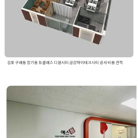
Posted on
2022년 2월 15일
by
DOPAMIN
김포 구래동 장기동 듀클래스 디원시티 금강하이테크시티 공사 비용 견적
Posted in
사무실인테리어
Tagged
구래동사무실인테리어
,
구래
동인테리어
,
금강하이테크시티인테리어
,
기업인테리어
,
김포사
무실인테리어
,
김포인테리어
,
김포지식산업센터인테리어
,
듀클
래스인테리어
,
디원시티인테리어
,
오피스인테리어
,
장기동사무
실인테리어
,
장기동인테리어
,
지식산업센터인테리어
,
회사인테
성남 판교 글로벌 비즈니스센터 지식
리어
업센터인테리어 가성비 높은 30평 사
실 공사