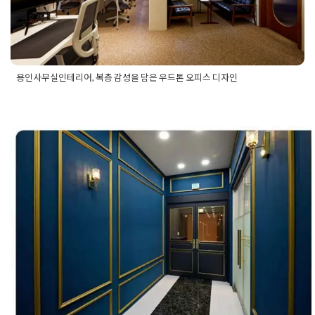
사
,
파사드인테리어
,
판교사무실인테리어
,
판교인테리어
,
판교인테
어업체
용인사무실인테리어, 복층 감성을 담은 우드톤 오피스 디자인
Posted in
사무실인테리어
Tagged
기업인테리어
,
복층감성인테
리어
,
사무공간인테리어
,
사무실디자인
,
사무실인테리어
,
오피스
디자인
,
오피스인테리어
,
용인사무실디자인
,
용인사무실인테리
어
,
용인오피스디자인
,
용인오피스인테리어
,
우드인테리어
,
인테
리어시공사례
,
지식산업센터인테리어
고양 삼송듀클래스 아크비즈지식센터
구 일산사무실인테리어 세무법인 공
현장
Posted on
2022년 2월 15일
by
DOPAMIN