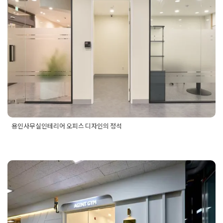
용인사무실인테리어 오피스 디자인
리어
,
안산사무실인테리어업체
,
안산인테리어
,
안산인테리어업
체
,
오피스인테리어
,
회사인테리어
의 정석
Posted on
2026년 2월 20일
by
DOPAMIN
용인사무실인테리어 오피스 디자인의 정석
Posted in
사무실인테리어
화이트 골드 컨셉의 회사 사무실인테
리어 입구와 내부 디자인 연출