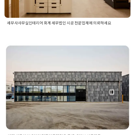
세무사사무실인테리어 회계 세무법인 시공 전문업체에 의뢰하세요
Posted in
사무실인테리어
Tagged
사무실인테리어
,
사무실인테
리어시공
,
세무사사무실
,
세무사사무실인테리어
,
시공업체추천
,
시공전문업체
,
시공전문회사
,
오피스디자인
,
오피스디자인업체
,
오피스디자인추천
,
오피스시공
,
오피스인테리어
,
인테리어시공
업체
,
인테리어시공업체추천
,
회계사무실
,
회계세무법인사무시
60평 사무실인테리어 건물리모델링
공
,
회계세무법인시공
을 통해 내외부 시공완료
Posted on
2023년 2월 21일
by
DOPAMIN