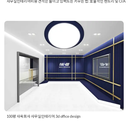
사무실인테리어비용 견적은 줄이고 임팩트는 키우는 법: 효율적인 펜트리 및 O/A
Posted in
사무실인테리어
Tagged
OA존설계
,
강남사무실인테리
공간디자인
,
사무실공사비용
,
사무실디자인
,
사무실레이아웃
,
사무
리어견적
,
사무실인테리어디자인
,
사무실인테리어비용
,
세련된사
인
,
실용적인사무실인테리어
,
오피스디자인
,
오피스인테리어
,
인테
적문의
,
인테리어비용절감
,
인테리어업체추천
,
전문직사무실인테
100평 사옥회사 사무실인테리어 3d
비실디자인
,
펜트리인테리어
,
효율적인사무실구조
office design
Posted on
2019년 9월 6일
by
DOPAMIN
100평 사옥회사 사무실인테리어 3d office design
Posted in
사무실인테리어
Tagged
100평사무실
,
100평사무실