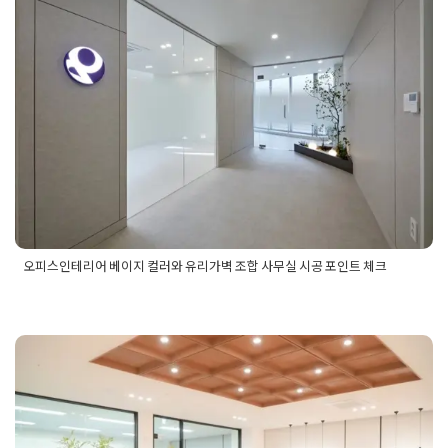
피스인테리어디자인
,
프리미엄오피스
오피스인테리어 베이지 컬러와 유리
가벽 조합 사무실 시공 포인트 체크
Posted on
2024년 3월 14일
by
DOPAMIN
오피스인테리어 베이지 컬러와 유리가벽 조합 사무실 시공 포인트 체크
Posted in
사무실인테리어
Tagged
베이지톤사무실인테리어
,
사
무실시공
,
사무실유리가벽
,
사무실유리시공
,
사무실유리파티션
,
사무실인테리어
,
사무실인테리어ㄱ오사
,
사무실인테리어견적
,
사무실인테리어공사
,
사무실인테리어비용
,
사무실인테리어업
체
,
오피스인테리어
,
오피스인테리어업체
,
회사인테리어
공장리모델링 미래지향적 인테리어
로 완성한 오피스 디자인공장리모델