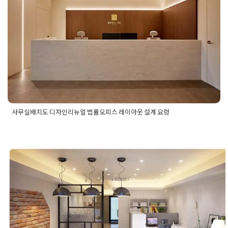
용
,
사무실인테리어업체
,
사무실컨셉
,
사무실플랜테리어
,
상가사
피스 레이아웃 설계 요령
무실
,
상가사무실인테리어
,
상가인테리어
,
실내건축면허
,
실내건
축면허인테리어
,
실내인테리어
,
실내인테리어업체
,
임원실인테
Posted on
2025년 9월 24일
by
강
리어
,
조경식물인테리어
,
청량리사무실인테리어
,
청량리인테리
어
,
청량리인테리어업체
,
플랜테리어인테리어
,
회사사무실인테
리어
,
회사인테리어
사무실배치도 디자인리뉴얼 법률오피스 레이아웃 설계 요령
Posted in
사무실인테리어
Tagged
법률오피스디자인
,
법률오피
스디자인리뉴얼
,
법률오피스디자인추천
,
법률오피스레이아웃
,
법률오피스레이아웃설계
,
사무실디자인리뉴얼
,
사무실디자인리
뉴얼팁
,
사무실배치
,
사무실배치도
,
사무실배치요령
,
사무실인테
리어디자인
계양 부평 부천 콘텐츠센터 테크노타
처타운 헤링본 스타일의 깔끔한 지식
사현장