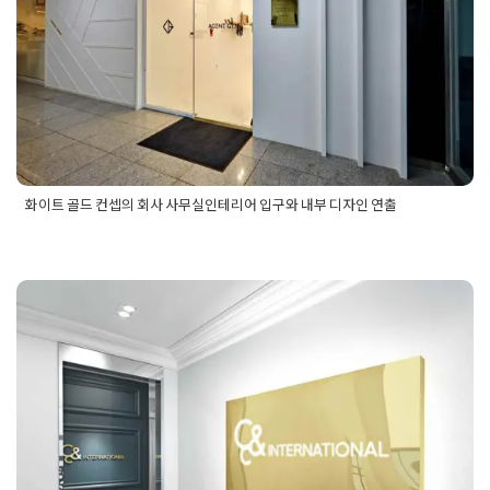
Posted on
2019년 2월 22일
by
DOPAMIN
화이트 골드 컨셉의 회사 사무실인테리어 입구와 내부 디자인 연출
Posted in
사무실인테리어
Tagged
골드사무실
,
모던사무실인테
리어
,
사무실공사모던디자인
,
사무실입구인테리어
,
사무실화이
트디자인
,
화이트골드사무실
,
화이트모던디자인사무실
수원 회사인테리어 공사 디자인 3d제
안
Posted on
2020년 1월 23일
by
DOPAMIN