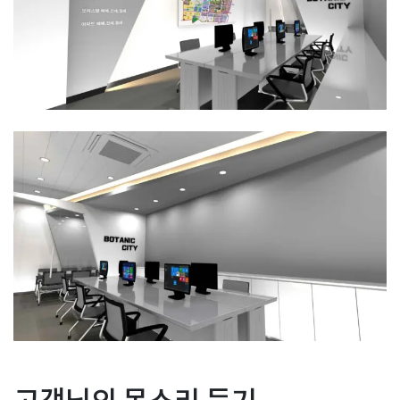
Posted in
사무실인테리어
Tagged
공인중개사사무실인테리어
,
부
글
모던디자인 핸드폰매장인테
프리미엄 독서실 스터디카
동산사무실공사
,
부동산사무실인테리어
,
소형사무실인테리어
,
작