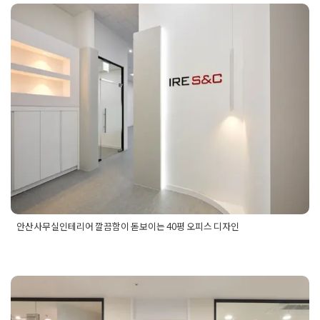
인테리어견적
,
사무실인테리어공사
,
사무실인테리어업체추천
,
세
사무실
,
역삼사무실리모델링
,
역삼사무실인테리어
,
역삼인테리어
,
인테리어업체
,
역상
,
오피스디자인
,
오피스리모델링
,
오피스리모델
안산사무실인테리어 깔끔함이 돋보
체
,
오피스인테리어
이는 40평 오피스 디자인
Posted on
2025년 1월 25일
by
DOPAMIN
안산사무실인테리어 깔끔함이 돋보이는 40평 오피스 디자인
Posted in
사무실인테리어
Tagged
40평사무실공사
,
40평오피
스공사
,
40평오피스디자인
,
40평인테리어
,
40평인테리어디자
인
,
사무실40평인테리어
,
사무실공사
,
사무실디자인
,
사무실인테
리어
,
사무실인테리어견적
,
사무실인테리어공사
,
사무실인테리
어시공
,
사무실인테리어업체
,
안산사무실공사
,
안산사무실인테