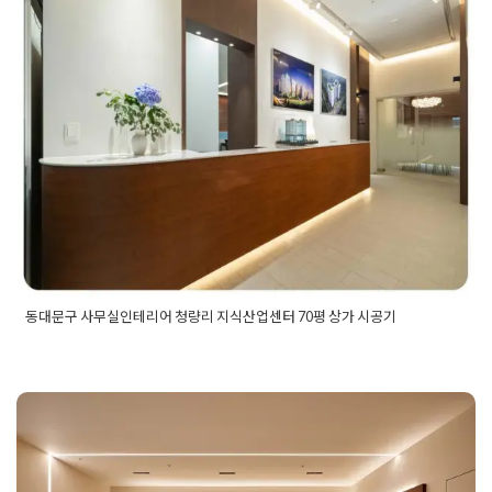
동대문구 사무실인테리어 청량리 지
식산업센터 70평 상가 시공기
Posted on
2023년 9월 5일
by
DOPAMIN
동대문구 사무실인테리어 청량리 지식산업센터 70평 상가 시공기
Posted in
사무실인테리어
Tagged
70평사무실인테리어
,
건축면
허
,
건축면허업체
,
건축면허인테리어
,
대표실인테리어
,
동대문구
사무실인테리어
,
동대문구인테리어
,
동대문구인테리어업체
,
동
대문인테리어
,
동대문인테리어업체
,
법인인테리어
,
사무실공사
,
사무실디자인
,
사무실상가
,
사무실실내디자인
,
사무실인테리어
,
사무실배치도 디자인리뉴얼 법률오
사무실인테리어견적
,
사무실인테리어디자인
,
사무실인테리어비