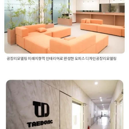
링
Posted on
2024년 1월 21일
by
지은 김
공장리모델링 미래지향적 인테리어로 완성한 오피스 디자인공장리모델링
Posted in
사무실인테리어
Tagged
공장리모델링
,
공장사무실
,
공장사무실디자인
,
공장오피스
,
공장오피스리모델링
,
공장형사
무실
,
공장형사무실인테리어
,
공장형오피스
,
대형사무실
,
대형사
무실디자인
,
대형사무실리모델링
,
대형사무실인테리어
,
대형오
피스
,
대형오피스디자인
,
대형오피스리모델링
,
대형오피스인테
수원 델타원 지식산업센터인테리어
리어
,
사무실리모델링
,
사무실리모델링견적
,
사무실인테리어
,
사
무실인테리어업체
,
오피스리모델링
마주보는 구조의 사무실 2개실 공사
Posted on
2023년 2월 17일
by
DOPAMIN