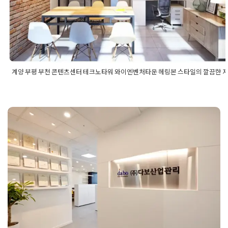
Posted on
2022년 5월 4일
by
DOPAMIN
계양 부평 부천 콘텐츠센터 테크노타워 와이엔벤처타운 헤링본 스타일의 깔끔한 
Posted in
사무실인테리어
Tagged
계양사무실인테리어
,
계양인테
업센터
,
계양지식산업센터인테리어
,
부천사무실인테리어
,
부천인
업센터
,
부천지식산업센터인테리어
,
부평사무실인테리어
,
부평인
업센터
,
부평지식산업센터인테리어
,
사무실인테리어
,
와이벤처타
인테리어
,
지식산업센터인테리어
,
콘텐츠센터
,
콘텐츠센터인테리
경기인테리어 전문업체가 완성한 트
크노타워인테리어
렌디한 사무실 디자인
Posted on
2024년 8월 13일
by
DOPAMIN