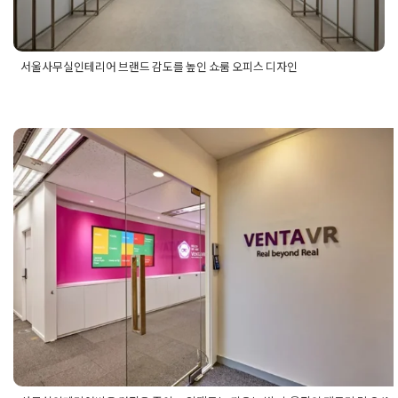
서울사무실인테리어 브랜드 감도를 높인 쇼룸 오피스 디자인
Posted in
사무실인테리어
Tagged
916디자인
,
강남사무실인테
리어
,
브랜드공간디자인
,
사무실디자인
,
사무실인테리어
,
서울사
무실디자인
,
서울사무실인테리어
,
서울오피스디자인
,
서울오피
스인테리어
,
쇼룸오피스
,
쇼룸인테리어
,
오피스디자인
,
오피스인
테리어
사무실인테리어비용 견적은 줄이고 
는 키우는 법: 효율적인 펜트리 및 O/A
아웃
Posted on
2026년 3월 5일
by
강