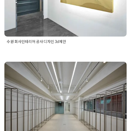
수원 회사인테리어 공사 디자인 3d제안
Posted in
사무실인테리어
Tagged
사무실인테리어
,
소형사무실
인테리어
,
오피스인테리어
,
회사인테리어
서울사무실인테리어 브랜드 감도를
높인 쇼룸 오피스 디자인
Posted on
2026년 5월 13일
by
선영 진