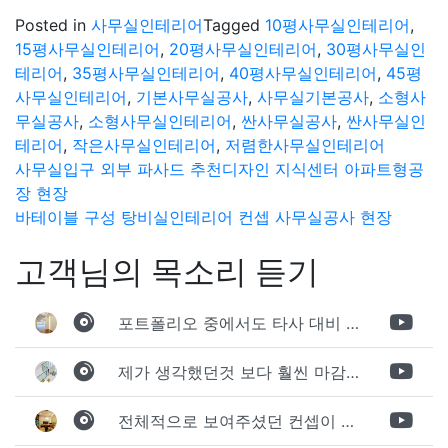
Posted in
사무실인테리어
Tagged
10평사무실인테리어
,
15평사무실인테리어
,
20평사무실인테리어
,
30평사무실인
테리어
,
35평사무실인테리어
,
40평사무실인테리어
,
45평
사무실인테리어
,
기본사무실공사
,
사무실기본공사
,
소형사
무실공사
,
소형사무실인테리어
,
싼사무실공사
,
싼사무실인
테리어
,
작은사무실인테리어
,
저렴한사무실인테리어
글
사무실입구 외부 파사드 추천디자인 지식센터 아파트형공
장 현장
탐
바테이블 구성 탕비실인테리어 컨셉 사무실공사 현장
색
고객님의 목소리 듣기
포트폴리오 중에서도 타사 대비 상세하게 진행되는것 같다는 느낌을 많이 받았습니다. 시공 기반과 디자인기반의 인테리어 회사의 차이점을 알게되었는데 인테리어 디자인 기반의 회사와의 컨텍이 굉장히 만족스러웠습니다.
제가 생각했던것 보다 훨씬 마감이 멋있게 잘 나왔습니다. 바닥 이라던지 벽지색상 그리고 통유리로 추천 해주신것도 참 좋았습니다. 916의 노하우를 잘 살려서 공사는 잘 마무리 된것 같습니다.
전체적으로 보여주셨던 컨셉이 너무 마음에 들었고 실장님께서 개인적으로 만족감 있는 공사를 하고 있다는 느낌이 좋았습니다.