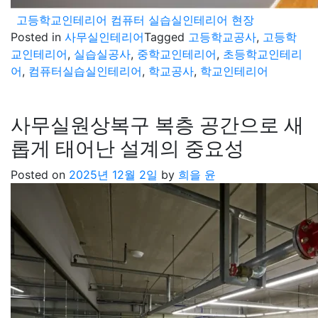
고등학교인테리어 컴퓨터 실습실인테리어 현장
Posted in
사무실인테리어
Tagged
고등학교공사
,
고등학
교인테리어
,
실습실공사
,
중학교인테리어
,
초등학교인테리
어
,
컴퓨터실습실인테리어
,
학교공사
,
학교인테리어
사무실원상복구 복층 공간으로 새
롭게 태어난 설계의 중요성
Posted on
2025년 12월 2일
by
희을 윤