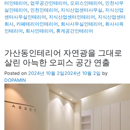
터인테리어
,
업무공간인테리어
,
오피스인테리어
,
인천사무
실인테리어
,
인천인테리어
,
지식산업센터사무실
,
지식산업
센터사무실인테리어
,
지식산업센터인테리어
,
지식산업센터
회사
,
카페테리아인테리어
,
회사사무실인테리어
,
회사사옥
인테리어
,
회사인테리어
,
휴게공간인테리어
가산동인테리어 자연광을 그대로
살린 아늑한 오피스 공간 연출
Posted on
2024년 10월 2일
2024년 10월 2일
by
DOPAMIN