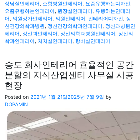
상담실인테리어
,
소형병원인테리어
,
요즘유행하는디자인
,
요즘유행하는인테리어
,
원장실인테리어
,
유행하는인테리
어
,
의원상가인테리어
,
의원인테리어
,
인테리어디자인
,
정
신건강의학과병원
,
정신건강의학과인테리어
,
정신과병원인
테리어
,
정신과인테리어
,
정신의학과병원인테리어
,
정신의
학과인테리어
,
처치실인테리어
,
탕비실인테리어
송도 회사인테리어 효율적인 공간
분할의 지식산업센터 사무실 시공
현장
Posted on
2021년 1월 21일
2025년 7월 9일
by
DOPAMIN