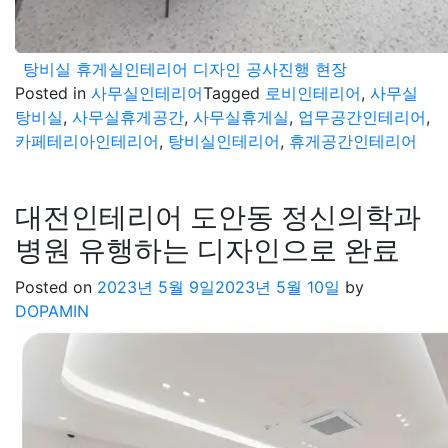
탕비실 휴게실인테리어 디자인 공사진행 현장
Posted in
사무실인테리어
Tagged
로비인테리어
,
사무실
탕비실
,
사무실휴게공간
,
사무실휴게실
,
업무공간인테리어
,
카페테리아인테리어
,
탕비실인테리어
,
휴게공간인테리어
대전인테리어 도안동 정신의학과
병원 유행하는 디자인으로 완료
Posted on
2023년 5월 9일
2023년 5월 10일
by
DOPAMIN