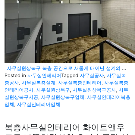
사무실원상복구 복층 공간으로 새롭게 태어난 설계의 중요성
Posted in
사무실인테리어
Tagged
사무실공사
,
사무실복
층공사
,
사무실복층설계
,
사무실복층인테리어
,
사무실복층
인테리어공사
,
사무실원상복구
,
사무실원상복구공사
,
사무
실원상복구시공
,
사무실원상복구업체
,
사무실인테리어복층
업체
,
사무실인테리어업체
복층사무실인테리어 화이트앤우