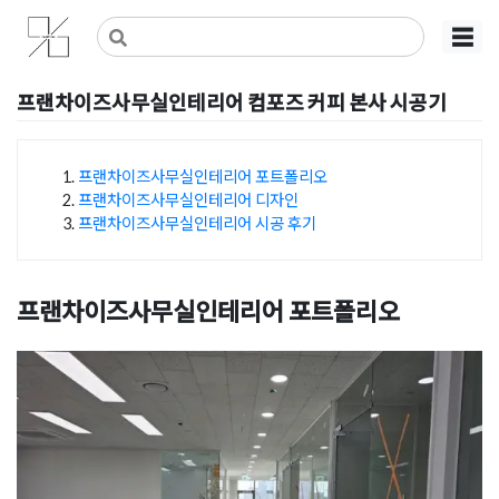
Skip
사무실인테리어 디자인 공사 비용견적 플랫폼
사무실인테리어 916
☰
to
content
프랜차이즈사무실인테리어 컴포즈 커피 본사 시공기
Posted on
2024년 8월 22일
by
DOPAMIN
프랜차이즈사무실인테리어 포트폴리오
프랜차이즈사무실인테리어 디자인
목차
프랜차이즈사무실인테리어 시공 후기
프랜차이즈사무실인테리어 포트폴리오