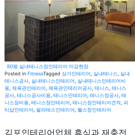
80평 실내테니스장인테리어 마감현장
Posted in
Fitness
Tagged
상가인테리어
,
실내테니스
,
실내
테니스공사
,
실내테니스인테리어
,
실내테니스인테리어비
용
,
체육관인테리어
,
체육관인테리어공사
,
테니스
,
테니스
공사
,
테니스공사비용
,
테니스인테리어
,
테니스장공사
,
테
니스장비용
,
테니스장인테리어
,
테니스장인테리어견적
,
피
티샵인테리어
,
필라테스인테리어
,
헬스장인테리어
김포인테리어업체 휴식과 재충전