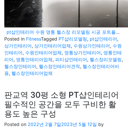
pt샵인테리어 수원 영통 헬스장 리모델링 시공 포트폴리오
Posted in
Fitness
Tagged
PT샵리모델링
,
pt샵인테리어
,
상가인테리어
,
상가인테리어업체
,
수원상가인테리어
,
수원
인테리어
,
수원인테리어업체
,
영통상가인테리어
,
영통인테
리어
,
영통인테리어업체
,
피티샵인테리어
,
헬스장리모델링
,
헬스장인테리어
,
헬스장인테리어견적
,
헬스장인테리어비
용
,
헬스장인테리어업체
판교역 30평 소형 PT샵인테리어
필수적인 공간을 모두 구비한 활
용도 높은 구성
Posted on
2022년 2월 7일
2023년 5월 12일
by