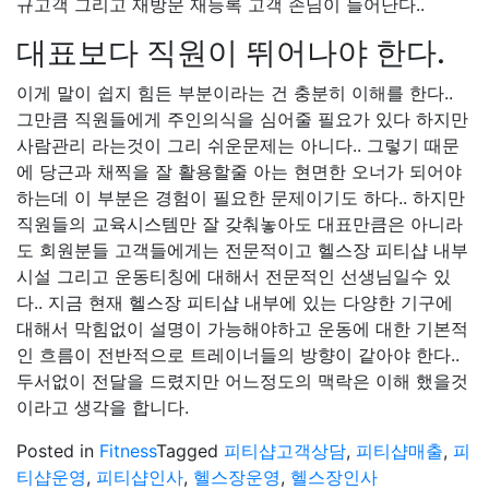
규고객 그리고 재방문 재등록 고객 손님이 늘어난다..
대표보다 직원이 뛰어나야 한다.
이게 말이 쉽지 힘든 부분이라는 건 충분히 이해를 한다..
그만큼 직원들에게 주인의식을 심어줄 필요가 있다 하지만
사람관리 라는것이 그리 쉬운문제는 아니다.. 그렇기 때문
에 당근과 채찍을 잘 활용할줄 아는 현면한 오너가 되어야
하는데 이 부분은 경험이 필요한 문제이기도 하다.. 하지만
직원들의 교육시스템만 잘 갖춰놓아도 대표만큼은 아니라
도 회원분들 고객들에게는 전문적이고 헬스장 피티샵 내부
시설 그리고 운동티칭에 대해서 전문적인 선생님일수 있
다.. 지금 현재 헬스장 피티샵 내부에 있는 다양한 기구에
대해서 막힘없이 설명이 가능해야하고 운동에 대한 기본적
인 흐름이 전반적으로 트레이너들의 방향이 같아야 한다..
두서없이 전달을 드렸지만 어느정도의 맥락은 이해 했을것
이라고 생각을 합니다.
Posted in
Fitness
Tagged
피티샵고객상담
,
피티샵매출
,
피
티샵운영
,
피티샵인사
,
헬스장운영
,
헬스장인사