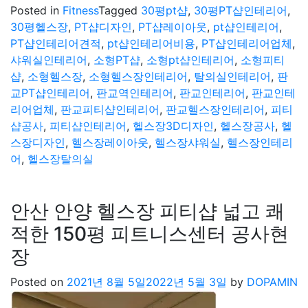
Posted in
Fitness
Tagged
30평pt샵
,
30평PT샵인테리어
,
30평헬스장
,
PT샵디자인
,
PT샵레이아웃
,
pt샵인테리어
,
PT샵인테리어견적
,
pt샵인테리어비용
,
PT샵인테리어업체
,
샤워실인테리어
,
소형PT샵
,
소형pt샵인테리어
,
소형피티
샵
,
소형헬스장
,
소형헬스장인테리어
,
탈의실인테리어
,
판
교PT샵인테리어
,
판교역인테리어
,
판교인테리어
,
판교인테
리어업체
,
판교피티샵인테리어
,
판교헬스장인테리어
,
피티
샵공사
,
피티샵인테리어
,
헬스장3D디자인
,
헬스장공사
,
헬
스장디자인
,
헬스장레이아웃
,
헬스장샤워실
,
헬스장인테리
어
,
헬스장탈의실
안산 안양 헬스장 피티샵 넓고 쾌
적한 150평 피트니스센터 공사현
장
Posted on
2021년 8월 5일
2022년 5월 3일
by
DOPAMIN