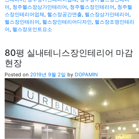
어
,
청주헬스장상가인테리어
,
청주헬스장인테리어
,
청주헬
스장인테리어업체
,
헬스장공간연출
,
헬스장상가인테리어
,
헬스장인테리어
,
헬스장인테리어디자인
,
헬스장조명인테리
어
,
헬스장포인트요소
80평 실내테니스장인테리어 마감
현장
Posted on
2019년 9월 2일
by
DOPAMIN