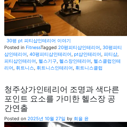
30평 pt 피티샵인테리어 이야기
Posted in
Fitness
Tagged
20평피티샵인테리어
,
30평피티
샵인테리어
,
40평피티샵인테리어
,
pt샵인테리어
,
피티샵
,
피티샵인테리어
,
헬스기구
,
헬스장인테리어
,
헬스클럽인테
리어
,
휘트니스
,
휘트니스인테리어
,
휘트니스클럽
청주상가인테리어 조명과 색다른
포인트 요소를 가미한 헬스장 공
간연출
Posted on
2025년 10월 27일
by
희을 윤