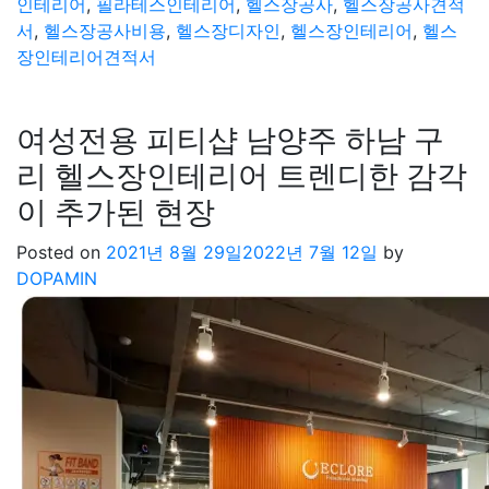
인테리어
,
필라테스인테리어
,
헬스장공사
,
헬스장공사견적
서
,
헬스장공사비용
,
헬스장디자인
,
헬스장인테리어
,
헬스
장인테리어견적서
여성전용 피티샵 남양주 하남 구
리 헬스장인테리어 트렌디한 감각
이 추가된 현장
Posted on
2021년 8월 29일
2022년 7월 12일
by
DOPAMIN