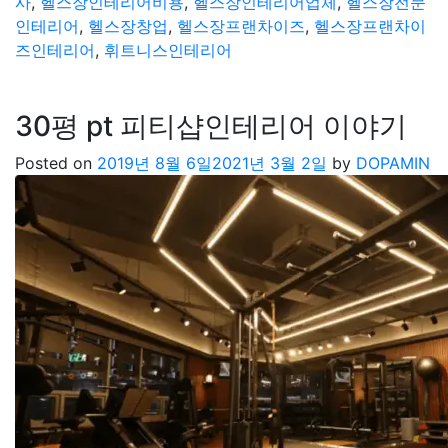
사
,
헬스장인테리어비용
,
헬스장인테리어업체
,
헬스장전문
인테리어
,
헬스장창업
,
헬스장프랜차이즈
,
헬스장프랜차이
즈인테리어
,
휘트니스인테리어
30평 pt 피티샵인테리어 이야기
Posted on
2019년 8월 6일
2021년 3월 2일
by
DOPAMIN