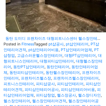
동탄 도미디 프랜차이즈 대형피트니스센터 헬스장인테리어 최상의 고급스러움으로 완성
Posted in
Fitness
Tagged
pt샵공사
,
pt샵인테리어
,
PT샵
인테리어견적
,
pt샵인테리어비용
,
PT샵인테리어업체
,
PT
샵창업
,
고급스러운헬스장인테리어
,
대형PT샵인테리어
,
대
형피트니스인테리어
,
대형피티샵인테리어
,
대형헬스장인테
리어
,
동탄PT샵인테리어
,
동탄인테리어
,
동탄인테리어업
체
,
동탄피티샵인테리어
,
동탄헬스장인테리어
,
프랜차이즈
인테리어
,
프랜차이즈헬스장
,
프랜차이즈헬스장인테리어
,
피트니스인테리어
,
피티샵공사
,
피티샵인테리어
,
피티샵인
테리어견적
,
피티샵인테리어공사
,
피티샵인테리어비용
,
피
티샵인테리어업체
,
피티샵창업
,
헬스장공사
,
헬스장디자인
,
헬스장인테리어
,
헬스장인테리어견적
,
헬스장인테리어공