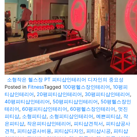
소형작은 헬스장 PT 피티샵인테리어 디자인의 중요성
Posted in
Fitness
Tagged
100평헬스장인테리어
,
10평피
티샵인테리어
,
20평피티샵인테리어
,
30평피티샵인테리어
,
40평피티샵인테리어
,
50평피티샵인테리어
,
50평헬스장인
테리어
,
60평피티샵인테리어
,
60평헬스장인테리어
,
멋진
피티샵
,
소형피티샵
,
소형피티샵인테리어
,
예쁜피티샵
,
작
은피티샵
,
작은피티샵인테리어
,
피티샵견적서
,
피티샵공사
견적
,
피티샵공사비용
,
피티샵디자인
,
피티샵시공
,
피티샵