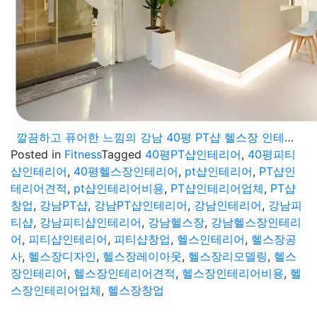
깔끔하고 퓨어한 느낌의 강남 40평 PT샵 헬스장 인테리어 디자인 설계부터 시공마무리까지
Posted in
Fitness
Tagged
40평PT샵인테리어
,
40평피티
샵인테리어
,
40평헬스장인테리어
,
pt샵인테리어
,
PT샵인
테리어견적
,
pt샵인테리어비용
,
PT샵인테리어업체
,
PT샵
창업
,
강남PT샵
,
강남PT샵인테리어
,
강남인테리어
,
강남피
티샵
,
강남피티샵인테리어
,
강남헬스장
,
강남헬스장인테리
어
,
피티샵인테리어
,
피티샵창업
,
헬스인테리어
,
헬스장공
사
,
헬스장디자인
,
헬스장레이아웃
,
헬스장리모델링
,
헬스
장인테리어
,
헬스장인테리어견적
,
헬스장인테리어비용
,
헬
스장인테리어업체
,
헬스장창업