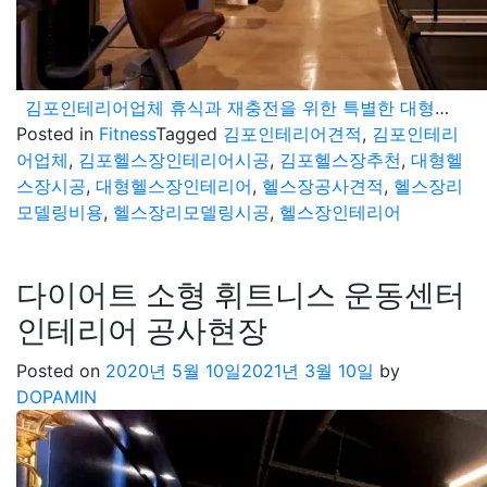
김포인테리어업체 휴식과 재충전을 위한 특별한 대형헬스장 시공후기
Posted in
Fitness
Tagged
김포인테리어견적
,
김포인테리
어업체
,
김포헬스장인테리어시공
,
김포헬스장추천
,
대형헬
스장시공
,
대형헬스장인테리어
,
헬스장공사견적
,
헬스장리
모델링비용
,
헬스장리모델링시공
,
헬스장인테리어
다이어트 소형 휘트니스 운동센터
인테리어 공사현장
Posted on
2020년 5월 10일
2021년 3월 10일
by
DOPAMIN