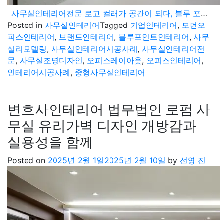
사무실인테리어전문 로고 컬러가 공간이 되다, 블루 포인트로 각인시킨 브랜드 오피스디자인
Posted in
사무실인테리어
Tagged
기업인테리어
,
모던오
피스인테리어
,
브랜드인테리어
,
블루포인트인테리어
,
사무
실리모델링
,
사무실인테리어시공사례
,
사무실인테리어전
문
,
사무실조명디자인
,
오피스레이아웃
,
오피스인테리어
,
인테리어시공사례
,
중형사무실인테리어
변호사인테리어 법무법인 로펌 사
무실 유리가벽 디자인 개방감과
실용성을 함께
Posted on
2025년 2월 1일
2025년 2월 10일
by
선영 진