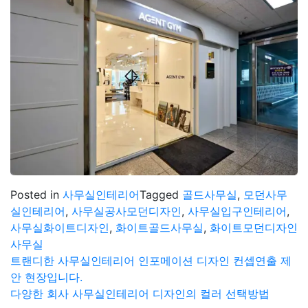
Posted in
사무실인테리어
Tagged
골드사무실
,
모던사무
실인테리어
,
사무실공사모던디자인
,
사무실입구인테리어
,
사무실화이트디자인
,
화이트골드사무실
,
화이트모던디자인
사무실
글
트랜디한 사무실인테리어 인포메이션 디자인 컨셉연출 제
안 현장입니다.
탐
다양한 회사 사무실인테리어 디자인의 컬러 선택방법