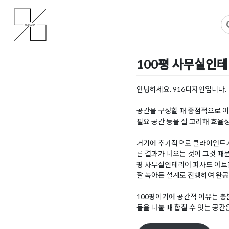
Skip
사무실인테리어 디자인 공사 비용견적 플랫폼
사무실인테리어 916
to
content
100평 사무실인
Posted on
2022년 8월 10
안녕하세요. 916디자인입니다.
공간을 구성할 때 중점적으로 어떤
필요 공간 등을 잘 고려해 효율
거기에 추가적으로 클라이언트가 
른 결과가 나오는 것이 그것 때문
평 사무실인테리어 파사드 아트
잘 녹아든 설계로 진행하여 완
100평이기에 공간적 여유는 충
들을 나눌 때 합칠 수 잇는 공