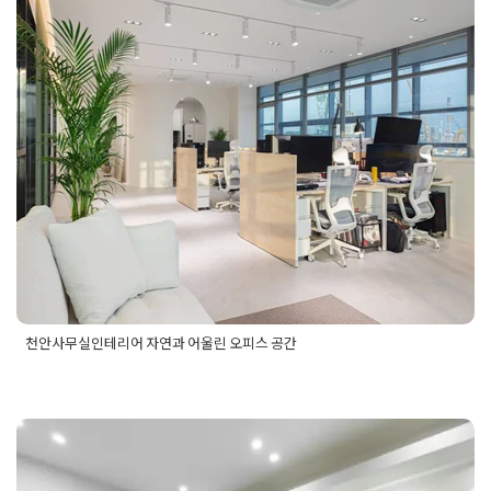
리어업체
,
변호사사무실디자인공사업체
,
변호사사무실인테리
천안사무실인테리어 자연과 어울린
어
,
변호사사무실인테리어공사업체
,
변호사사무실인테리어디자
인
오피스 공간
Posted on
2024년 10월 8일
by
DOPAMIN
천안사무실인테리어 자연과 어울린 오피스 공간
Posted in
사무실인테리어
Tagged
네츄럴인테리어시공
,
사무실
디자인
,
사무실인테리어
,
오피스인테리어
,
오피스인테리어시공
,
자연광살린사무실
,
자연친화적인사무실
,
자연친환경적인테리
어
,
회사인테리어시공