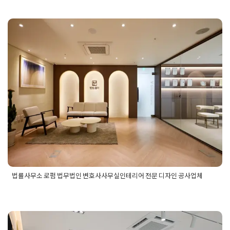
가벽
,
사무실인테리어공사
,
사무실인테리어칸막이
,
사무실칸막
이
,
사무실칸막이가벽
,
사무실칸막이공사
,
사무실칸막이디자인
,
사무실칸막이시공
,
사무실파티션설치
법률사무소 로펌 법무법인 변호사사
무실인테리어 전문 디자인 공사업체
Posted on
2024년 12월 9일
by
선영 진
법률사무소 로펌 법무법인 변호사사무실인테리어 전문 디자인 공사업체
Posted in
사무실인테리어
Tagged
로펌사무실디자인공사업체
,
로펌사무실인테리어
,
로펌사무실인테리어업체
,
법률사무소디자
인공사업체
,
법률사무소인테리어
,
법률사무소인테리어전문업
체
,
법무법인디자인공사업체
,
법무법인인테리어
,
법무법인인테