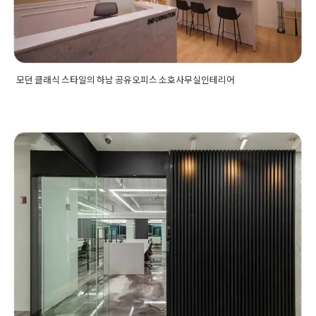
Posted on
2021년 1월 15일
by
DOPAMIN
모던 클래식 스타일의 하남 공유오피스 소호사무실인테리어
Posted in
사무실인테리어
Tagged
공유오피스공사
,
공유오피스
라운지
,
공유오피스인테리어
,
공유오피스인테리어업체
,
공유오
피스전문인테리어
,
기업인테리어
,
모던한사무실인테리어
,
사무
공간인테리어
,
사무실공사
,
사무실레이아웃
,
사무실인테리어
,
사
무실인테리어디자인
,
소호사무실공사
,
소호사무실인테리어
,
업
강남인테리어 세곡동 사무실 고급진
무공간인테리어
,
오피스공사
,
인테리어회사
,
하남공유오피스
,
하
남공유오피스인테리어
,
하남사무실인테리어
,
하남인테리어
,
회
디자인으로 완성
사인테리어
Posted on
2023년 3월 29일
by
DOPAMIN