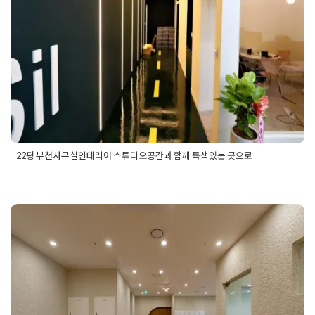
Posted on
2021년 6월 4일
by
DOPAMIN
22평 부천사무실인테리어 스튜디오공간과 함께 특색있는 곳으로
Posted in
사무실인테리어
Tagged
20평사무실인테리어
,
22평
사무실인테리어
,
25평사무실인테리어
,
30평사무실인테리어
,
미
팅룸인테리어
,
부천사무실인테리어
,
부천오피스인테리어
,
부천
인테리어
,
부천지식산업센터인테리어
,
사무실레이아웃
,
사무실
인테리어
,
사무실전문인테리어
,
스튜디오인테리어
,
업무공간인
회의실리모델링 포인트 컬러로 공간
테리어
,
오피스인테리어
,
지식산업센터인테리어
,
촬영룸인테리
어
,
회의실인테리어
을 분리하여 색다른 느낌의 오피스를
완성