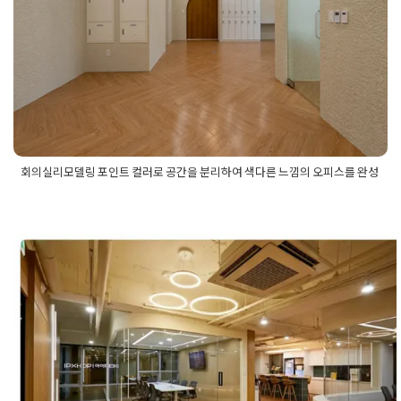
Posted on
2024년 10월 18일
by
DOPAMIN
회의실리모델링 포인트 컬러로 공간을 분리하여 색다른 느낌의 오피스를 완성
Posted in
사무실인테리어
Tagged
리모델링디자인
,
사무실리모
델링비용
,
사무실인테리어견적
,
사무실인테리어비용
,
오피스리
모델링시공
,
오피스인테리어시공
,
인테리어리모델링
,
회사리모
델링견적
,
회사사무실공사
성남 분당 사무실인테리어 판교테크
중앙인더스피아 우림라이온스밸리 최
무환경