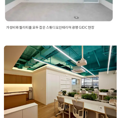
가성비와 퀄리티를 모두 잡은 스튜디오인테리어 광명 GIDC 현장
Posted in
사무실인테리어
Tagged
GIDC인테리어
,
GIDC지식산
업센터
,
광명 GIDC인테리어
,
광명GIDC지식산업센터
,
광명지식
산업센터인테리어
,
사무실스튜디오
,
소형스튜디오
,
소형스튜디
오인테리어
,
스튜디오공간인테리어
,
스튜디오사무실
,
스튜디오
인테리어
,
스튜디오인테리어업체
,
영상제작인테리어
,
촬영룸인
강남사무실인테리어 3D영상제작 업
테리어
,
호리존인테리어
공간 스튜디오 30평 소형 오피스 공사
료현장
Posted on
2023년 2월 24일
by
DOPAMIN