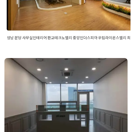
Posted on
2022년 2월 10일
by
DOPAMIN
성남 분당 사무실인테리어 판교테크노밸리 중앙인더스피아 우림라이온스밸리 최
Posted in
사무실인테리어
Tagged
넓은사무실인테리어
,
대형평수
당사무실인테리어
,
분당인테리어
,
분당지식산업센터
,
분당지식산
리어
,
성남사무실인테리어
,
성남인테리어
,
성남지식산업센터
,
성남
터인테리어
,
오피스인테리어
,
우림라이온스밸리
,
우림라이온스밸
중앙인더스피아
,
중앙인더스피아인테리어
,
판교사무실인테리어
,
15평 소형사무실인테리어 공사현장
어
,
판교지식산업센터
,
판교지식산업센터인테리어
,
판교테크노밸
노밸리인테리어
입니다.
Posted on
2020년 2월 13일
by
DOPAMIN