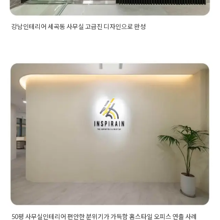
강남인테리어 세곡동 사무실 고급진 디자인으로 완성
Posted in
사무실인테리어
Tagged
강남사무실인테리어
,
강남인
테리어
,
강남인테리어업체
,
고급사무실인테리어
,
대표실인테리
어
,
사무공간인테리어
,
사무실디자인
,
사무실레이아웃
,
사무실부
분공사
,
사무실인테리어
,
사무실인테리어견적
,
사무실인테리어
견적비교
,
사무실인테리어비용
,
사무실인테리어업체
,
사무실입
50평 사무실인테리어 편안한 분위기
구인테리어
,
사무실전문인테리어
,
사무실파사드
,
사무실파사드
인테리어
,
사장실인테리어
,
세곡동사무실인테리어
,
세곡동인테
가 가득함 홈스타일 오피스 연출 사례
리어
,
세곡동인테리어업체
,
업무공간인테리어
,
오피스인테리어
,
인테리어견적비교
,
인테리어비교견적
,
회사인테리어
,
회의실인
Posted on
2022년 6월 5일
by
DOPAMIN
테리어
50평 사무실인테리어 편안한 분위기가 가득함 홈스타일 오피스 연출 사례