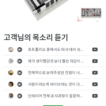
Posted in
사무실인테리어
Tagged
50평사무실인테리어
,
60평사
글
강남 서초동 사옥인테리어
15평 소형사무실인테리어
고객님의 목소리 듣기
무실인테리아
,
60평사무실인테리어
,
대표실인테리어
,
사무실3d디
사무실공사 3d디자인제안
공사현장 입니다.
자인
,
사무실디자인
,
사무실디자인컨셉
,
사무실레이아웃
,
사무실설
탐
자료
계
,
사무실인테리어3D
,
사무실인테리어연출
,
사무실인테리어컨셉
,
포트폴리오 중에서도 타사 대비 상세하게 진행되는것 같다는 느낌을 많이 받았습니다. 시공 기반과 디자인기반의 인테리어 회사의 차이점을 알게되었는데 인테리어 디자인 기반의 회사와의 컨텍이 굉장히 만족스러웠습니다.
색
임원실인테리어
,
컨퍼런스룸인테리어
,
탕비실인테리어
제가 생각했던것 보다 훨씬 마감이 멋있게 잘 나왔습니다. 바닥 이라던지 벽지색상 그리고 통유리로 추천 해주신것도 참 좋았습니다. 916의 노하우를 잘 살려서 공사는 잘 마무리 된것 같습니다.
전체적으로 보여주셨던 컨셉이 너무 마음에 들었고 실장님께서 개인적으로 만족감 있는 공사를 하고 있다는 느낌이 좋았습니다.
사람이라는게 바이브라는 것이 다 있고 뽐어져 나오는 에너지가 있다고 생각을 합니다. 사람이 가장중요하기 때문에 처음 만났을때 실장님의 에너지가 좋았고 첫인상으로 업체를 선정하게 되었습니다.
인테리어 전체 공사과정이 깔끔하게 진행이 되었고 공사 후 A/S도 빠르게 충실하게 진행을 해주셨습니다.