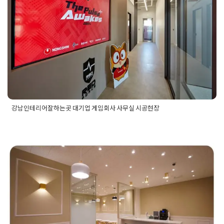
회사 사무실 시공현장
Posted on
2025년 2월 1일
by
DOPAMIN
강남인테리어잘하는곳 대기업 게임회사 사무실 시공현장
Posted in
사무실인테리어
Tagged
강남사무실인테리어
,
강남인
테리어
,
강남인테리어업체
,
강남인테리어잘하는곳
,
기업인테리
어
,
대기업인테리어
,
사무실인테리어
,
사무실인테리어견적
,
사무
실인테리어비용
,
사무실인테리어업체
,
오피스인테리어
,
회사인
테리어
모던 클래식 스타일의 하남 공유오피
스 소호사무실인테리어