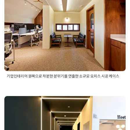
기를 연출한 소규모 오피스 시공 케이
스
Posted on
2024년 11월 7일
by
DOPAMIN
기업인테리어 원목으로 차분한 분위기를 연출한 소규모 오피스 시공 케이스
Posted in
사무실인테리어
Tagged
기업
,
기업인테리어
,
기업인
테리어추천
,
사무실인테리어
,
사무실인테리어비용
,
사무실인테
리어업체
,
사무실인테리어업체추천
,
사무실인테리어추천
,
소규
모사무실
,
소규모오피스
,
소규모오피스디자인
,
소규모오피스인
테리어
,
원목톤테리어
,
작은사무실
,
작은사무실디자인
,
작은사무
22평 부천사무실인테리어 스튜디오
실인테리어
,
차분한사무실
공간과 함께 특색있는 곳으로