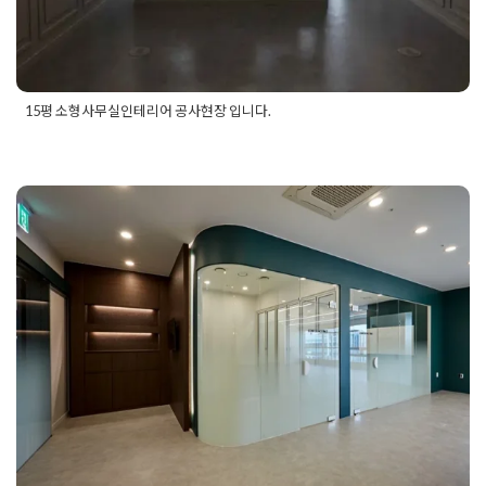
15평 소형사무실인테리어 공사현장 입니다.
Posted in
사무실인테리어
Tagged
소형사무실
,
소형사무실공사
,
소형사무실인테리어
,
작은사무실인테리어
사무실리모델링 업무효율 올리는 레
이아웃 추천
Posted on
2025년 12월 24일
by
혜은 장